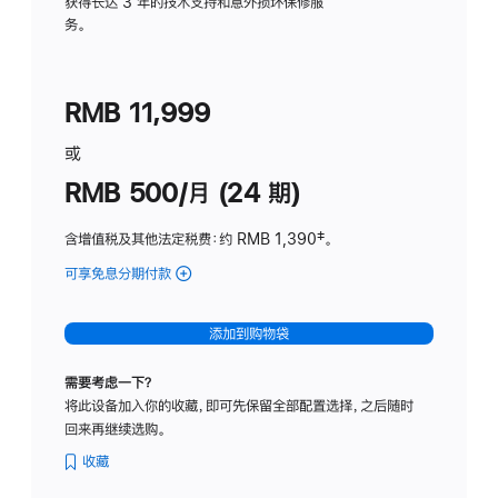
务
获得长达 3 年的技术支持和意外损坏保修服
务。
计
划
(适
RMB 11,999
用
于
或
Studio
RMB 500/月 (24 期)
Display
含增值税及其他法定税费
：约 RMB 1,390
脚
‡。
注
可享免息分期付款
(Studio
Display
-
添加到购物袋
标
准
需要考虑一下？
玻
将此设备加入你的收藏，即可先保留全部配置选择，之后随时
璃
回来再继续选购。
面
板
收藏
-