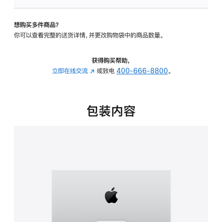
可
调
想购买多件商品？
倾
你可以查看完整的送货详情，并更改购物袋中的商品数量。
斜
度
的
获得购买帮助，
支
立即在线交流
(在
或致电
400-666-8800
。
架
新
的
窗
分
口
包装内容
期
中
付
打
款
开)
选
项)