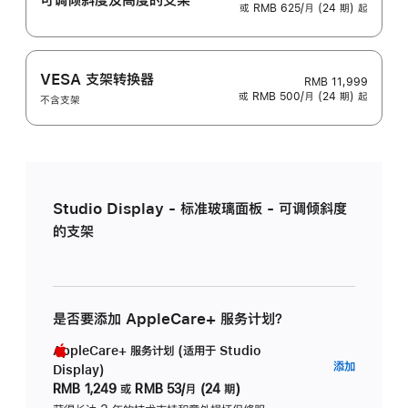
或 RMB 625/月 (24 期) 起
VESA 支架转换器
RMB 11,999
或 RMB 500/月 (24 期) 起
不含支架
Studio Display - 标准玻璃面板 - 可调倾斜度
的支架
是否要添加 AppleCare+ 服务计划？
AppleCare+ 服务计划 (适用于 Studio
AppleC
添加
Display)
服
RMB 1,249
或
RMB 53/月 (24 期)