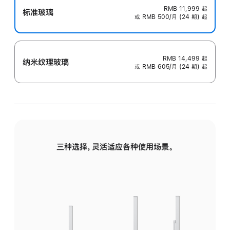
RMB 11,999
起
标准玻璃
或 RMB 500/月 (24 期) 起
RMB 14,499
起
纳米纹理玻璃
或 RMB 605/月 (24 期) 起
三种选择，灵活适应各种使用场景。
标