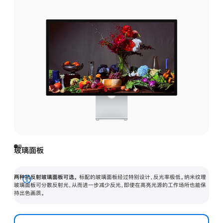
玻璃面板
两种抗反射玻璃面板可选。
标配的玻璃面板经过特别设计，反光率极低。纳米纹理
展
玻璃面板可分散反射光，从而进一步减少反光，即使在高亮光源的工作场所也能保
持出色画质。
开