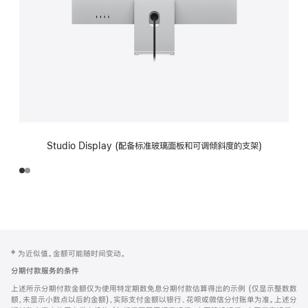
Studio Display (配备标准玻璃面板和可调倾斜度的支架)
网
脚
‡ 为近似值。金额可能随时间变动。
注
页
分期付款服务的条件
页
上述所示分期付款金额仅为使用特定期数免息分期付款估算得出的示例 (仅显示整数数
脚
额，未显示小数点以后的金额)，实际支付金额以银行、花呗或微信分付账单为准。上述分