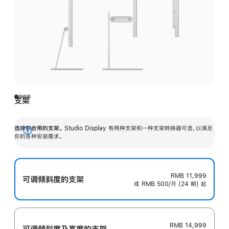
支架
选择你合用的支架。
Studio Display 有两种支架和一种支架转换器可选，以满足
展
你的各种安装需求。
开
RMB 11,999
可调倾斜度的支架
或 RMB 500/月 (24 期) 起
RMB 14,999
可调倾斜度及高‍度的支‍架