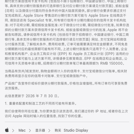
期付款方案由信用卡发卡机构 (包括但不限于招商银行、中国建设银行、中国工商银行
等，具体支持分期付款服务的可选择银行及对应分期付款方案请见付款页面)、蚂蚁金服
(花呗) 以及微信分付面向符合条件的中国大陆居民提供。部分银行会要求你通过支付
宝完成购买。Apple Store 零售店的分期付款方案可能与 Apple Store 在线商店不
同，请到店咨询 Specialist 专家。所有银行信用卡分期均需经你的信用卡发卡机构批
准；对于花呗分期，需经蚂蚁金服批准；对于微信分付分期，需经微信分付批准。如果你选
择的分期付款方案未获得信用卡发卡机构、蚂蚁金服或微信分付的批准，Apple 将不会
被告知原因。请参阅信用卡发卡机构 (包括但不限于招商银行、中国建设银行、中国工商
银行等，具体支持分期付款服务的可选择银行请见付款页面) 网站、支付宝网站和微信
分付服务页面，了解相关条件、费用和收费。订单可能需要满足特定金额要求，不同免息
分期期数对应的最低限额可能有所不同。上述分期付款服务只适用于个人消费者。企业
和教育机构客户、企业员工购买计划 (EPP) 和 Apple 员工购买计划 (EPP) 适用的分
期付款方案可能与上述方案不同，详情请参见教育商店、EPP 在线商店和企业商店。公
司信用卡无资格申请分期。招商银行分期付款单笔订单最高限额为 RMB 150000。
当商品有货并/或发货时，购物金额将计入你的信用卡、支付宝或微信分付账单。相关财
务费用将显示在你的信用卡对账单、支付宝或微信账户中。
产品按广告宣传价或标价提供分期付款服务。价格包含增值税。所有订单均可享受免费
送货服务。
此信息更新于 2026 年 7 月 30 日。
1. 重量依配置和制造工艺的不同而可能有所差异。
我们会使用你所在位置，为你更快显示送货选项。我们通过你的 IP 地址，或者你在上次
访问 Apple 网站时输入的位置信息，找到了你的位置。
Mac
显示器
购买 Studio Display