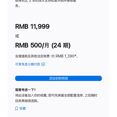
务
获得长达 3 年的技术支持和意外损坏保修服
务。
计
划
(适
RMB 11,999
用
于
或
Studio
RMB 500/月 (24 期)
Display
含增值税及其他法定税费
：约 RMB 1,390
脚
‡。
注
可享免息分期付款
(Studio
Display
-
添加到购物袋
标
准
需要考虑一下？
玻
将此设备加入你的收藏，即可先保留全部配置选择，之后随时
璃
回来再继续选购。
面
板
收藏
-