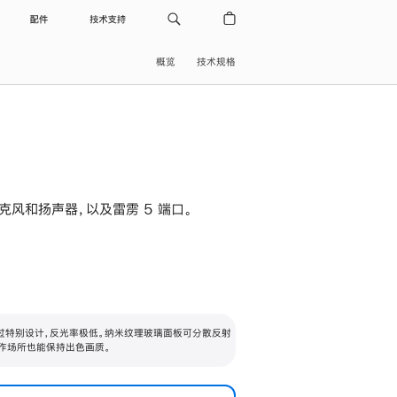
配件
技术支持
概览
技术规格
级麦克风和扬声器，以及雷雳 5 端口。
过特别设计，反光率极低。纳米纹理玻璃面板可分散反射
作场所也能保持出色画质。