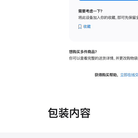
标
准
需要考虑一下？
玻
将此设备加入你的收藏，即可先保留
璃
面
收藏
板
-
可
想购买多件商品？
调
你可以查看完整的送货详情，并更改购物袋
倾
斜
度
获得购买帮助，
立即在线
的
支
架
的
分
包装内容
期
付
款
选
项)