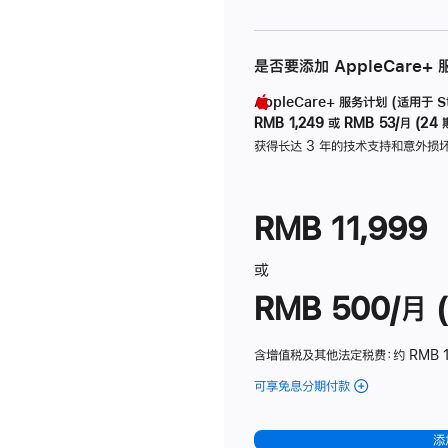
是否要添加 AppleCare+
AppleCare+ 服务计划 (适用于 Stu
RMB 1,249
或
RMB 53/月 (24 
获得长达 3 年的技术支持和意外损
RMB 11,999
或
RMB 500/月 (
含增值税及其他法定税费
：约 RMB 
可享免息分期付款
(Studio
Display
-
添