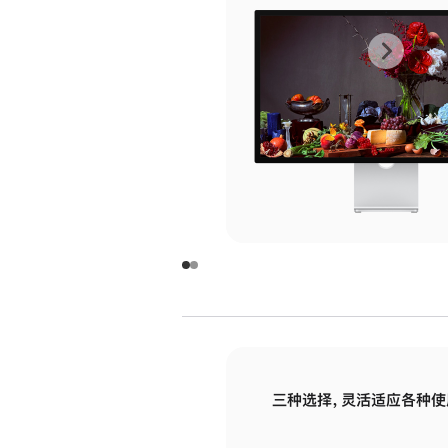
上
下
一
一
张
张
图
图
库
库
图
图
片
片
-
-
玻
玻
璃
璃
三种选择，灵活适应各种使
面
面
板
板