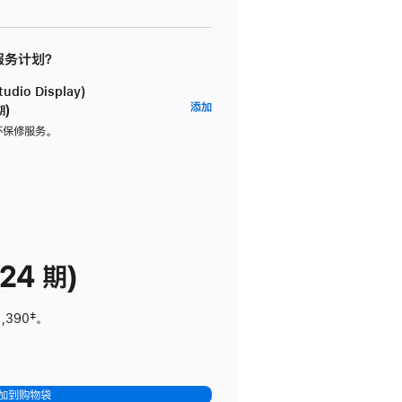
 服务计划？
dio Display)
AppleCare+
添加
期)
服
坏保修服务。
务
计
划
(适
用
于
24 期)
Studio
Display)
1,390
脚
‡。
注
加到购物袋