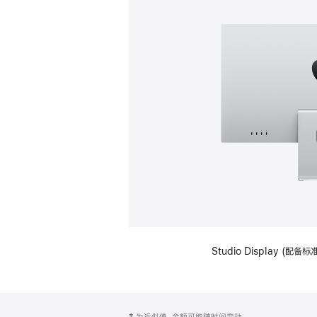
Studio Display (
网
脚