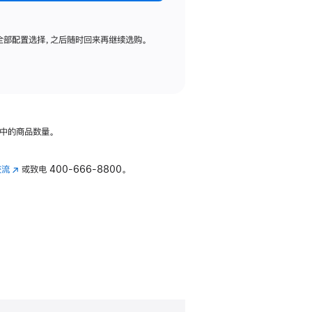
全部配置选择，之后随时回来再继续选购。
中的商品数量。
交流
(在
或致电
400-666-8800。
新
窗
口
中
打
开)