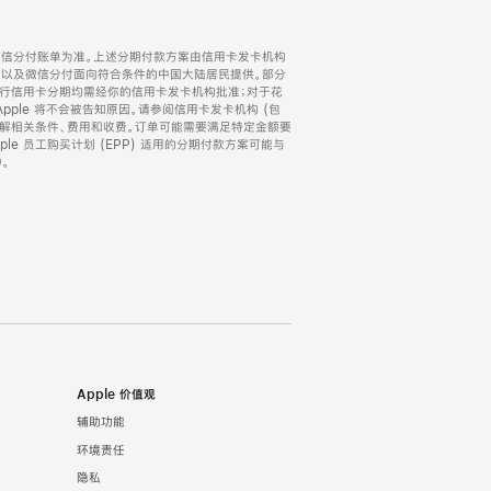
微信分付账单为准。上述分期付款方案由信用卡发卡机构
) 以及微信分付面向符合条件的中国大陆居民提供。部分
家。所有银行信用卡分期均需经你的信用卡发卡机构批准；对于花
ple 将不会被告知原因。请参阅信用卡发卡机构 (包
了解相关条件、费用和收费。订单可能需要满足特定金额要
e 员工购买计划 (EPP) 适用的分期付款方案可能与
。
Apple 价值观
辅助功能
环境责任
隐私