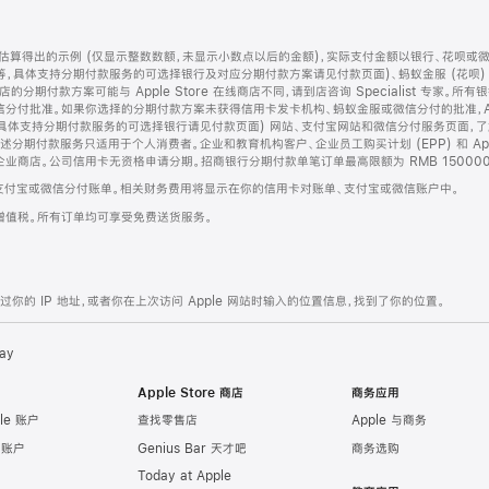
算得出的示例 (仅显示整数数额，未显示小数点以后的金额)，实际支付金额以银行、花呗或
等，具体支持分期付款服务的可选择银行及对应分期付款方案请见付款页面)、蚂蚁金服 (花呗
售店的分期付款方案可能与 Apple Store 在线商店不同，请到店咨询 Specialist 专
分付批准。如果你选择的分期付款方案未获得信用卡发卡机构、蚂蚁金服或微信分付的批准，Ap
具体支持分期付款服务的可选择银行请见付款页面) 网站、支付宝网站和微信分付服务页面，
期付款服务只适用于个人消费者。企业和教育机构客户、企业员工购买计划 (EPP) 和 Appl
企业商店。公司信用卡无资格申请分期。招商银行分期付款单笔订单最高限额为 RMB 150000
支付宝或微信分付账单。相关财务费用将显示在你的信用卡对账单、支付宝或微信账户中。
增值税。所有订单均可享受免费送货服务。
的 IP 地址，或者你在上次访问 Apple 网站时输入的位置信息，找到了你的位置。
ay
Apple Store 商店
商务应用
le 账户
查找零售店
Apple 与商务
e 账户
Genius Bar 天才吧
商务选购
Today at Apple