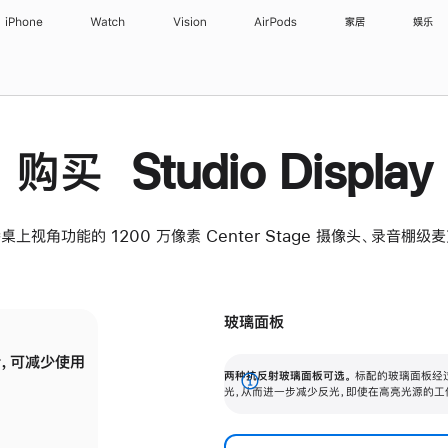
iPhone
Watch
Vision
AirPods
家居
娱乐
购买 Studio Display
桌上视角功能的 1200 万像素 Center Stage 摄像头、录音棚
玻璃面板
，可减少使用
纳米纹理玻璃面板可进一步减少反光，即使在
两种抗反射玻璃面板可选。
标配的玻璃面板经
。
有高亮光源的场所使用，也能保持出色画质。
展
光，从而进一步减少反光，即使在高亮光源的工
开