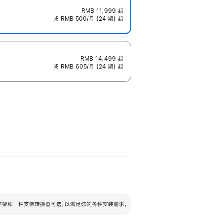
RMB 11,999
起
或 RMB 500/月 (24 期) 起
RMB 14,499
起
或 RMB 605/月 (24 期) 起
配可调倾斜度及高度的支架，额外增加 105
VESA 支架转换器
 有两种支架和一种支架转换器可选，以满足你的各种安装需求。
毫米的高度调节范围。
容的支架 (未随附)