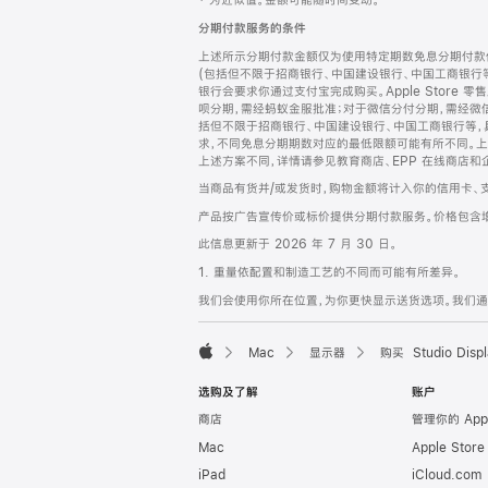
‡ 为近似值。金额可能随时间变动。
注
页
分期付款服务的条件
页
上述所示分期付款金额仅为使用特定期数免息分期付款估
脚
(包括但不限于招商银行、中国建设银行、中国工商银行
银行会要求你通过支付宝完成购买。Apple Store 零
呗分期，需经蚂蚁金服批准；对于微信分付分期，需经微信
括但不限于招商银行、中国建设银行、中国工商银行等，
求，不同免息分期期数对应的最低限额可能有所不同。上述分
上述方案不同，详情请参见教育商店、EPP 在线商店和
当商品有货并/或发货时，购物金额将计入你的信用卡、
产品按广告宣传价或标价提供分期付款服务。价格包含
此信息更新于 2026 年 7 月 30 日。
1. 重量依配置和制造工艺的不同而可能有所差异。
我们会使用你所在位置，为你更快显示送货选项。我们通过你
Mac
显示器
购买 Studio Displ
Apple
选购及了解
账户
商店
管理你的 App
Mac
Apple Stor
iPad
iCloud.com