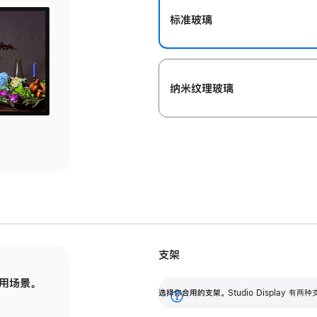
标准玻璃
纳米纹理玻璃
支架
用场景。
标配可调倾斜度的支架，提供 30 度的倾斜度
选
选择你合用的支架。
Studio Display
调节范围。
展