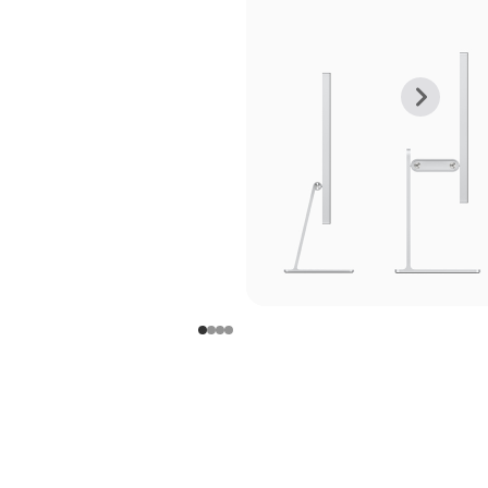
上
下
一
一
张
张
图
图
库
库
图
图
片
片
-
-
支
支
架
架