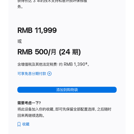
务
获得长达 3 年的技术支持和意外损坏保修服
务。
计
划
(适
RMB 11,999
用
于
或
Studio
RMB 500/月 (24 期)
Display
含增值税及其他法定税费
：约 RMB 1,390
脚
‡。
注
可享免息分期付款
(Studio
Display
-
添加到购物袋
标
准
需要考虑一下？
玻
将此设备加入你的收藏，即可先保留全部配置选择，之后随时
璃
回来再继续选购。
面
板
收藏
-