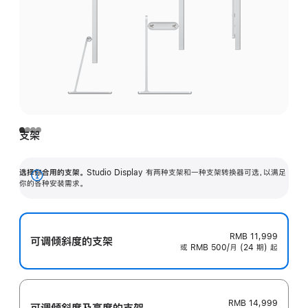
支架
选择你合用的支架。
Studio Display 有两种支架和一种支架转换器可选，以满足
展
你的各种安装需求。
开
RMB 11,999
可调倾斜度的支架
或 RMB 500/月 (24 期) 起
RMB 14,999
可调倾斜度及高‍度的支‍架