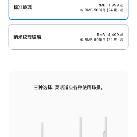
RMB 11,999
起
标准玻璃
或 RMB 500/月 (24 期) 起
RMB 14,499
起
纳米纹理玻璃
或 RMB 605/月 (24 期) 起
三种选择，灵活适应各种使用场景。
标