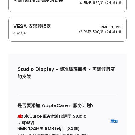
或 RMB 625/月 (24 期) 起
VESA 支架转换器
RMB 11,999
或 RMB 500/月 (24 期) 起
不含支架
Studio Display - 标准玻璃面板 - 可调倾斜度
的支架
是否要添加 AppleCare+ 服务计划？
AppleCare+ 服务计划 (适用于 Studio
AppleC
添加
Display)
服
RMB 1,249
或
RMB 53/月 (24 期)