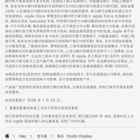
期付款方案由信用卡发卡机构 (包括但不限于招商银行、中国建设银行、中国工商银行
等，具体支持分期付款服务的可选择银行及对应分期付款方案请见付款页面)、蚂蚁金服
(花呗) 以及微信分付面向符合条件的中国大陆居民提供。部分银行会要求你通过支付
宝完成购买。Apple Store 零售店的分期付款方案可能与 Apple Store 在线商店不
同，请到店咨询 Specialist 专家。所有银行信用卡分期均需经你的信用卡发卡机构批
准；对于花呗分期，需经蚂蚁金服批准；对于微信分付分期，需经微信分付批准。如果你选
择的分期付款方案未获得信用卡发卡机构、蚂蚁金服或微信分付的批准，Apple 将不会
被告知原因。请参阅信用卡发卡机构 (包括但不限于招商银行、中国建设银行、中国工商
银行等，具体支持分期付款服务的可选择银行请见付款页面) 网站、支付宝网站和微信
分付服务页面，了解相关条件、费用和收费。订单可能需要满足特定金额要求，不同免息
分期期数对应的最低限额可能有所不同。上述分期付款服务只适用于个人消费者。企业
和教育机构客户、企业员工购买计划 (EPP) 和 Apple 员工购买计划 (EPP) 适用的分
期付款方案可能与上述方案不同，详情请参见教育商店、EPP 在线商店和企业商店。公
司信用卡无资格申请分期。招商银行分期付款单笔订单最高限额为 RMB 150000。
当商品有货并/或发货时，购物金额将计入你的信用卡、支付宝或微信分付账单。相关财
务费用将显示在你的信用卡对账单、支付宝或微信账户中。
产品按广告宣传价或标价提供分期付款服务。价格包含增值税。所有订单均可享受免费
送货服务。
此信息更新于 2026 年 7 月 30 日。
1. 重量依配置和制造工艺的不同而可能有所差异。
我们会使用你所在位置，为你更快显示送货选项。我们通过你的 IP 地址，或者你在上次
访问 Apple 网站时输入的位置信息，找到了你的位置。
Mac
显示器
购买 Studio Display