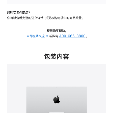
可
调
想购买多件商品？
倾
你可以查看完整的送货详情，并更改购物袋中的商品数量。
斜
度
的
获得购买帮助，
支
立即在线交流
(在
或致电
400-666-8800
。
架
新
的
窗
分
口
包装内容
期
中
付
打
款
开)
选
项)