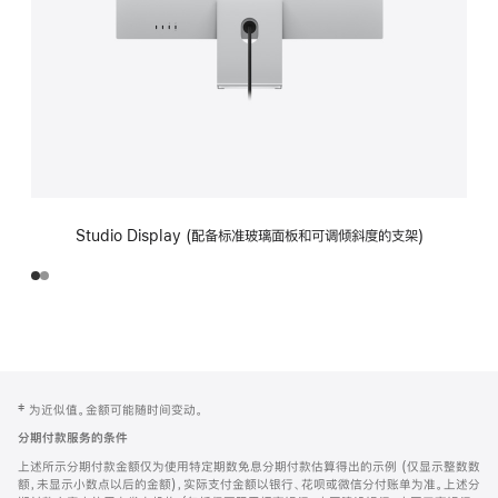
Studio Display (配备标准玻璃面板和可调倾斜度的支架)
网
脚
‡ 为近似值。金额可能随时间变动。
注
页
分期付款服务的条件
页
上述所示分期付款金额仅为使用特定期数免息分期付款估算得出的示例 (仅显示整数数
脚
额，未显示小数点以后的金额)，实际支付金额以银行、花呗或微信分付账单为准。上述分