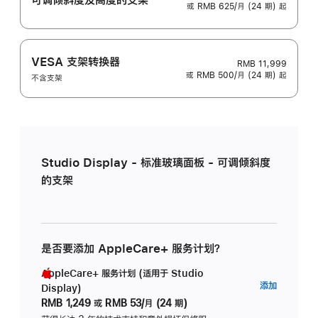
或 RMB 625/月 (24 期) 起
VESA 支架转换器
RMB 11,999
或 RMB 500/月 (24 期) 起
不含支架
Studio Display - 标准玻璃面板 - 可调倾斜度
的支架
是否要添加 AppleCare+ 服务计划？
AppleCare+ 服务计划 (适用于 Studio
AppleC
添加
Display)
服
RMB 1,249
或
RMB 53/月 (24 期)