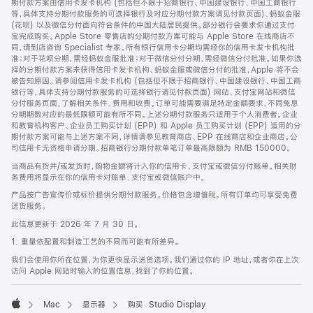
期付款方案由信用卡发卡机构 (包括但不限于招商银行、中国建设银行、中国工商银行
等，具体支持分期付款服务的可选择银行及对应分期付款方案请见付款页面)、蚂蚁金服
(花呗) 以及微信分付面向符合条件的中国大陆居民提供。部分银行会要求你通过支付
宝完成购买。Apple Store 零售店的分期付款方案可能与 Apple Store 在线商店不
同，请到店咨询 Specialist 专家。所有银行信用卡分期均需经你的信用卡发卡机构批
准；对于花呗分期，需经蚂蚁金服批准；对于微信分付分期，需经微信分付批准。如果你选
择的分期付款方案未获得信用卡发卡机构、蚂蚁金服或微信分付的批准，Apple 将不会
被告知原因。请参阅信用卡发卡机构 (包括但不限于招商银行、中国建设银行、中国工商
银行等，具体支持分期付款服务的可选择银行请见付款页面) 网站、支付宝网站和微信
分付服务页面，了解相关条件、费用和收费。订单可能需要满足特定金额要求，不同免息
分期期数对应的最低限额可能有所不同。上述分期付款服务只适用于个人消费者。企业
和教育机构客户、企业员工购买计划 (EPP) 和 Apple 员工购买计划 (EPP) 适用的分
期付款方案可能与上述方案不同，详情请参见教育商店、EPP 在线商店和企业商店。公
司信用卡无资格申请分期。招商银行分期付款单笔订单最高限额为 RMB 150000。
当商品有货并/或发货时，购物金额将计入你的信用卡、支付宝或微信分付账单。相关财
务费用将显示在你的信用卡对账单、支付宝或微信账户中。
产品按广告宣传价或标价提供分期付款服务。价格包含增值税。所有订单均可享受免费
送货服务。
此信息更新于 2026 年 7 月 30 日。
1. 重量依配置和制造工艺的不同而可能有所差异。
我们会使用你所在位置，为你更快显示送货选项。我们通过你的 IP 地址，或者你在上次
访问 Apple 网站时输入的位置信息，找到了你的位置。
Mac
显示器
购买 Studio Display