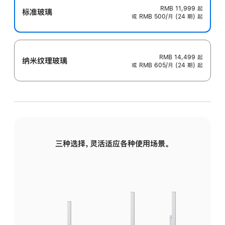
RMB 11,999
起
标准玻璃
或 RMB 500/月 (24 期) 起
RMB 14,499
起
纳米纹理玻璃
或 RMB 605/月 (24 期) 起
三种选择，灵活适应各种使用场景。
标