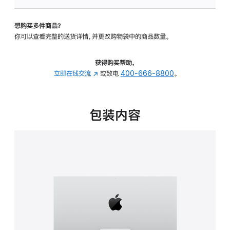
可
调
想购买多件商品？
倾
你可以查看完整的送货详情，并更改购物袋中的商品数量。
斜
度
的
获得购买帮助，
支
立即在线交流
(在
或致电
400-666-8800
。
架
新
的
窗
分
口
包装内容
期
中
付
打
款
开)
选
项)