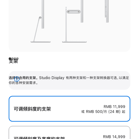
支架
选择你合用的支架。
Studio Display 有两种支架和一种支架转换器可选，以满足
展
你的各种安装需求。
开
RMB 11,999
可调倾斜度的支架
或 RMB 500/月 (24 期) 起
RMB 14,999
可调倾斜度及高‍度的支‍架