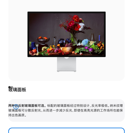
玻璃面板
两种抗反射玻璃面板可选。
标配的玻璃面板经过特别设计，反光率极低。纳米纹理
展
玻璃面板可分散反射光，从而进一步减少反光，即使在高亮光源的工作场所也能保
持出色画质。
开