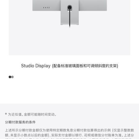
Studio Display (配备标准玻璃面板和可调倾斜度的支架)
网
脚
‡ 为近似值。金额可能随时间变动。
注
页
分期付款服务的条件
页
上述所示分期付款金额仅为使用特定期数免息分期付款估算得出的示例 (仅显示整数数
脚
额，未显示小数点以后的金额)，实际支付金额以银行、花呗或微信分付账单为准。上述分