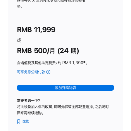
务
获得长达 3 年的技术支持和意外损坏保修服
务。
计
划
(适
RMB 11,999
用
于
或
Studio
RMB 500/月 (24 期)
Display
含增值税及其他法定税费
：约 RMB 1,390
脚
‡。
注
可享免息分期付款
(Studio
Display
-
添加到购物袋
标
准
需要考虑一下？
玻
将此设备加入你的收藏，即可先保留全部配置选择，之后随时
璃
回来再继续选购。
面
板
收藏
-