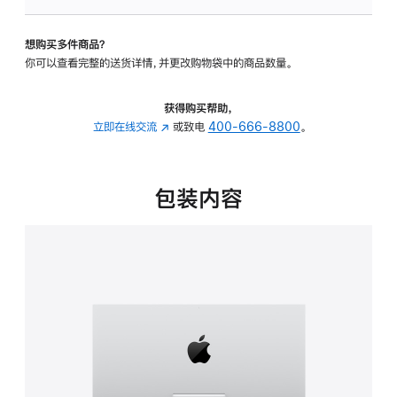
可
调
想购买多件商品？
倾
你可以查看完整的送货详情，并更改购物袋中的商品数量。
斜
度
的
获得购买帮助，
支
立即在线交流
(在
或致电
400-666-8800
。
架
新
的
窗
分
口
包装内容
期
中
付
打
款
开)
选
项)