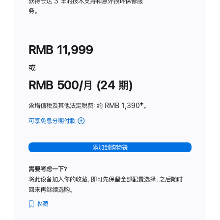
务
获得长达 3 年的技术支持和意外损坏保修服
务。
计
划
(适
RMB 11,999
用
于
或
Studio
RMB 500/月 (24 期)
Display
含增值税及其他法定税费
：约 RMB 1,390
脚
‡。
注
可享免息分期付款
(Studio
Display
-
添加到购物袋
标
准
需要考虑一下？
玻
将此设备加入你的收藏，即可先保留全部配置选择，之后随时
璃
回来再继续选购。
面
板
收藏
-