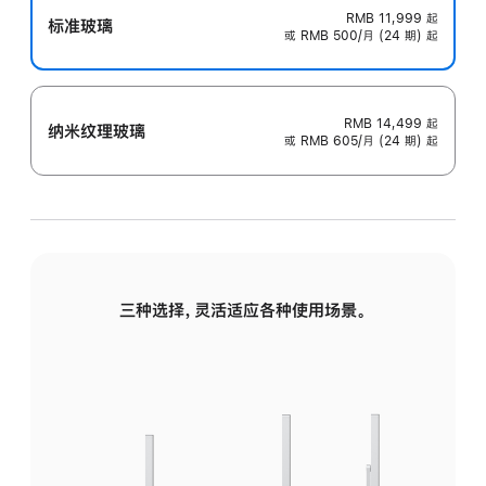
RMB 11,999
起
标准玻璃
或 RMB 500/月 (24 期) 起
RMB 14,499
起
纳米纹理玻璃
或 RMB 605/月 (24 期) 起
三种选择，灵活适应各种使用场景。
标