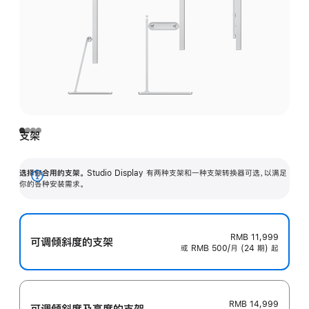
支架
选择你合用的支架。
Studio Display 有两种支架和一种支架转换器可选，以满足
展
你的各种安装需求。
开
RMB 11,999
可调倾斜度的支架
或 RMB 500/月 (24 期) 起
RMB 14,999
可调倾斜度及高‍度的支‍架