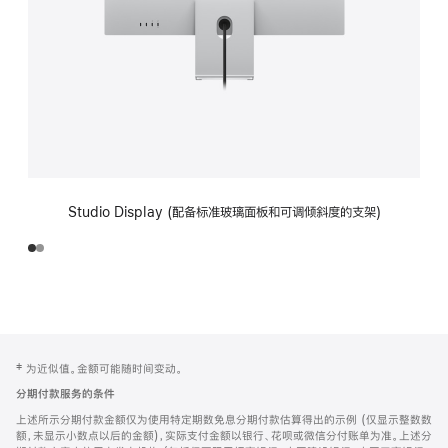
Studio Display (配备标准玻璃面板和可调倾斜度的支架)
网
脚
‡ 为近似值。金额可能随时间变动。
注
页
分期付款服务的条件
页
上述所示分期付款金额仅为使用特定期数免息分期付款估算得出的示例 (仅显示整数数
脚
额，未显示小数点以后的金额)，实际支付金额以银行、花呗或微信分付账单为准。上述分