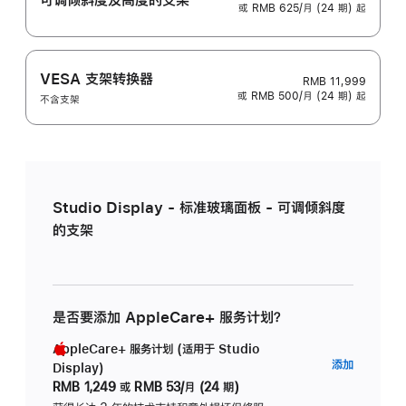
或 RMB 625/月 (24 期) 起
VESA 支架转换器
RMB 11,999
或 RMB 500/月 (24 期) 起
不含支架
Studio Display - 标准玻璃面板 - 可调倾斜度
的支架
是否要添加 AppleCare+ 服务计划？
AppleCare+ 服务计划 (适用于 Studio
AppleC
添加
Display)
服
RMB 1,249
或
RMB 53/月 (24 期)