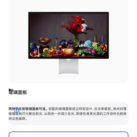
玻璃面板
两种抗反射玻璃面板可选。
标配的玻璃面板经过特别设计，反光率极低。纳米纹理
展
玻璃面板可分散反射光，从而进一步减少反光，即使在高亮光源的工作场所也能保
持出色画质。
开