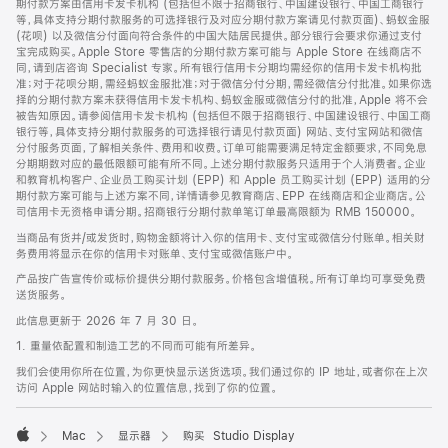
期付款方案由信用卡发卡机构 (包括但不限于招商银行、中国建设银行、中国工商银行
等，具体支持分期付款服务的可选择银行及对应分期付款方案请见付款页面)、蚂蚁金服
(花呗) 以及微信分付面向符合条件的中国大陆居民提供。部分银行会要求你通过支付
宝完成购买。Apple Store 零售店的分期付款方案可能与 Apple Store 在线商店不
同，请到店咨询 Specialist 专家。所有银行信用卡分期均需经你的信用卡发卡机构批
准；对于花呗分期，需经蚂蚁金服批准；对于微信分付分期，需经微信分付批准。如果你选
择的分期付款方案未获得信用卡发卡机构、蚂蚁金服或微信分付的批准，Apple 将不会
被告知原因。请参阅信用卡发卡机构 (包括但不限于招商银行、中国建设银行、中国工商
银行等，具体支持分期付款服务的可选择银行请见付款页面) 网站、支付宝网站和微信
分付服务页面，了解相关条件、费用和收费。订单可能需要满足特定金额要求，不同免息
分期期数对应的最低限额可能有所不同。上述分期付款服务只适用于个人消费者。企业
和教育机构客户、企业员工购买计划 (EPP) 和 Apple 员工购买计划 (EPP) 适用的分
期付款方案可能与上述方案不同，详情请参见教育商店、EPP 在线商店和企业商店。公
司信用卡无资格申请分期。招商银行分期付款单笔订单最高限额为 RMB 150000。
当商品有货并/或发货时，购物金额将计入你的信用卡、支付宝或微信分付账单。相关财
务费用将显示在你的信用卡对账单、支付宝或微信账户中。
产品按广告宣传价或标价提供分期付款服务。价格包含增值税。所有订单均可享受免费
送货服务。
此信息更新于 2026 年 7 月 30 日。
1. 重量依配置和制造工艺的不同而可能有所差异。
我们会使用你所在位置，为你更快显示送货选项。我们通过你的 IP 地址，或者你在上次
访问 Apple 网站时输入的位置信息，找到了你的位置。
Mac
显示器
购买 Studio Display