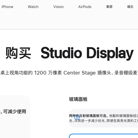
iPhone
Watch
Vision
AirPods
家居
娱乐
购买 Studio Display
桌上视角功能的 1200 万像素 Center Stage 摄像头、录音棚
玻璃面板
，可减少使用
纳米纹理玻璃面板可进一步减少反光，即使在
两种抗反射玻璃面板可选。
标配的玻璃面板经
。
有高亮光源的场所使用，也能保持出色画质。
展
光，从而进一步减少反光，即使在高亮光源的工
开