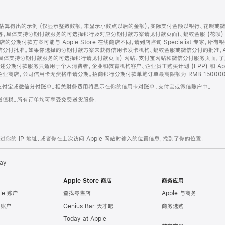
算得出的示例 (仅显示整数数额，未显示小数点以后的金额)，实际支付金额以银行、花呗或
等，具体支持分期付款服务的可选择银行及对应分期付款方案请见付款页面)、蚂蚁金服 (花呗
售店的分期付款方案可能与 Apple Store 在线商店不同，请到店咨询 Specialist 专
分付批准。如果你选择的分期付款方案未获得信用卡发卡机构、蚂蚁金服或微信分付的批准，Ap
具体支持分期付款服务的可选择银行请见付款页面) 网站、支付宝网站和微信分付服务页面，
期付款服务只适用于个人消费者。企业和教育机构客户、企业员工购买计划 (EPP) 和 Appl
企业商店。公司信用卡无资格申请分期。招商银行分期付款单笔订单最高限额为 RMB 150000
支付宝或微信分付账单。相关财务费用将显示在你的信用卡对账单、支付宝或微信账户中。
增值税。所有订单均可享受免费送货服务。
的 IP 地址，或者你在上次访问 Apple 网站时输入的位置信息，找到了你的位置。
ay
Apple Store 商店
商务应用
le 账户
查找零售店
Apple 与商务
e 账户
Genius Bar 天才吧
商务选购
Today at Apple