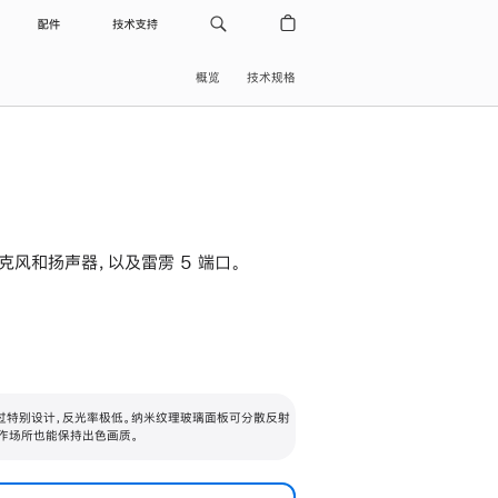
配件
技术支持
概览
技术规格
级麦克风和扬声器，以及雷雳 5 端口。
过特别设计，反光率极低。纳米纹理玻璃面板可分散反射
作场所也能保持出色画质。