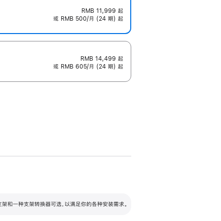
RMB 11,999
起
或 RMB 500/月 (24 期) 起
RMB 14,499
起
或 RMB 605/月 (24 期) 起
配可调倾斜度及高度的支架，额外增加 105
VESA 支架转换器
 有两种支架和一种支架转换器可选，以满足你的各种安装需求。
毫米的高度调节范围。
容的支架 (未随附)