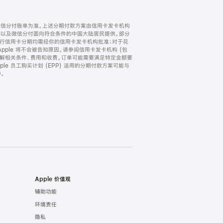
微信分付账单为准。上述分期付款方案由信用卡发卡机构
) 以及微信分付面向符合条件的中国大陆居民提供。部分
家。所有银行信用卡分期均需经你的信用卡发卡机构批准；对于花
ple 将不会被告知原因。请参阅信用卡发卡机构 (包
了解相关条件、费用和收费。订单可能需要满足特定金额要
e 员工购买计划 (EPP) 适用的分期付款方案可能与
。
Apple 价值观
辅助功能
环境责任
隐私