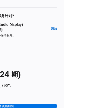
 服务计划？
dio Display)
AppleCare+
添加
期)
服
坏保修服务。
务
计
划
(适
用
于
24 期)
Studio
Display)
1,390
脚
‡。
注
加到购物袋