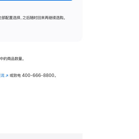
全部配置选择，之后随时回来再继续选购。
中的商品数量。
交流
(在
或致电
400-666-8800。
新
窗
口
中
打
开)