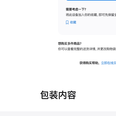
标
准
需要考虑一下？
玻
将此设备加入你的收藏，即可先保留
璃
面
收藏
板
-
可
想购买多件商品？
调
你可以查看完整的送货详情，并更改购物袋
倾
斜
度
获得购买帮助，
立即在线
的
支
架
的
分
包装内容
期
付
款
选
项)