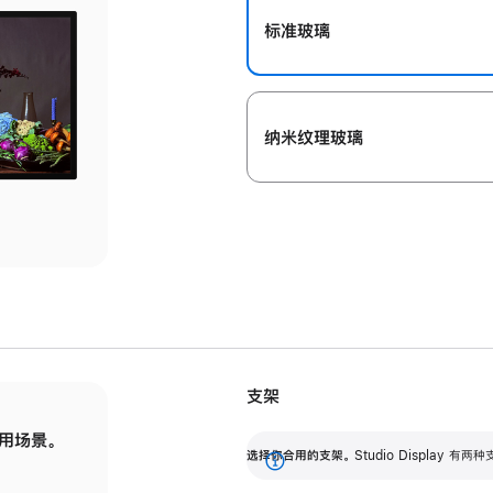
标准玻璃
纳米纹理玻璃
支架
用场景。
标配可调倾斜度的支架，提供 30 度的倾斜度
选
选择你合用的支架。
Studio Display
调节范围。
展