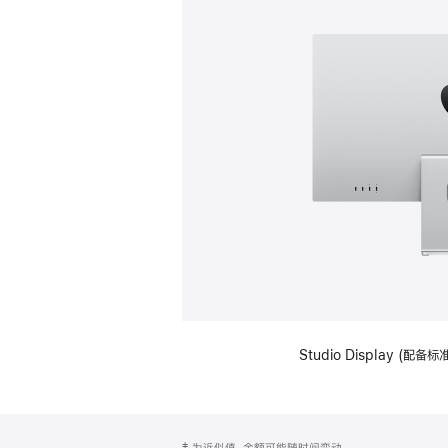
Studio Display (
网
脚