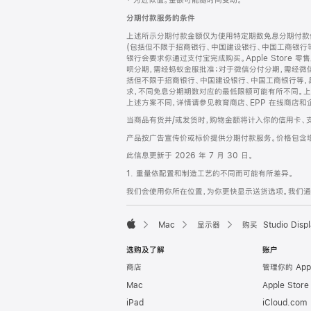
‡ 为近似值。金额可能随时间变动。
注
页
分期付款服务的条件
页
上述所示分期付款金额仅为使用特定期数免息分期付款估
脚
(包括但不限于招商银行、中国建设银行、中国工商银行
银行会要求你通过支付宝完成购买。Apple Store 零
呗分期，需经蚂蚁金服批准；对于微信分付分期，需经微信
括但不限于招商银行、中国建设银行、中国工商银行等，
求，不同免息分期期数对应的最低限额可能有所不同。上述分
上述方案不同，详情请参见教育商店、EPP 在线商店和
当商品有货并/或发货时，购物金额将计入你的信用卡、
产品按广告宣传价或标价提供分期付款服务。价格包含
此信息更新于 2026 年 7 月 30 日。
1. 重量依配置和制造工艺的不同而可能有所差异。
我们会使用你所在位置，为你更快显示送货选项。我们通过你
Mac
显示器
购买 Studio Displ
Apple
选购及了解
账户
商店
管理你的 App
Mac
Apple Stor
iPad
iCloud.com