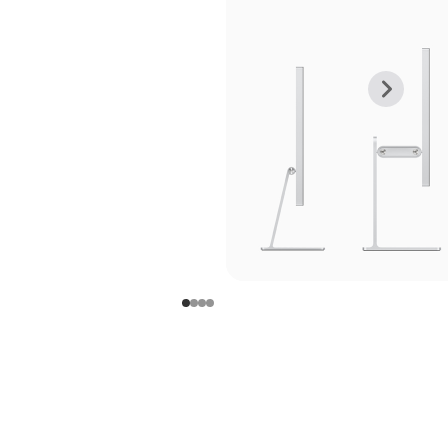
上
下
一
一
张
张
图
图
库
库
图
图
片
片
-
-
支
支
架
架