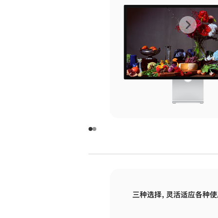
上
下
一
一
张
张
图
图
库
库
图
图
片
片
-
-
玻
玻
璃
璃
三种选择，灵活适应各种使
面
面
板
板