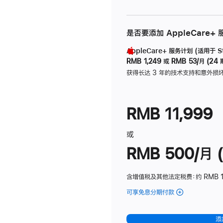
是否要添加 AppleCare+
AppleCare+ 服务计划 (适用于 Stu
RMB 1,249
或
RMB 53/月 (24 
获得长达 3 年的技术支持和意外损
RMB 11,999
或
RMB 500/月 (
含增值税及其他法定税费
：约 RMB 
可享免息分期付款
(Studio
Display
-
添