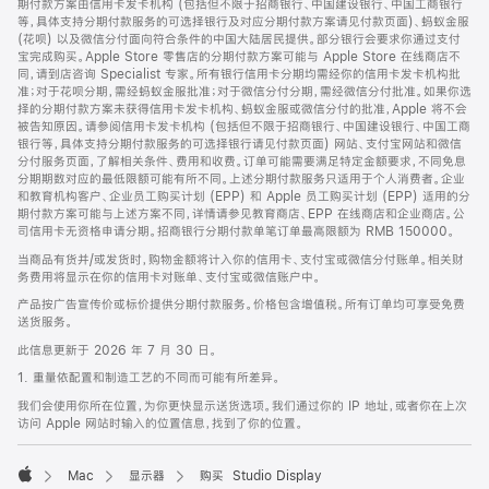
期付款方案由信用卡发卡机构 (包括但不限于招商银行、中国建设银行、中国工商银行
等，具体支持分期付款服务的可选择银行及对应分期付款方案请见付款页面)、蚂蚁金服
(花呗) 以及微信分付面向符合条件的中国大陆居民提供。部分银行会要求你通过支付
宝完成购买。Apple Store 零售店的分期付款方案可能与 Apple Store 在线商店不
同，请到店咨询 Specialist 专家。所有银行信用卡分期均需经你的信用卡发卡机构批
准；对于花呗分期，需经蚂蚁金服批准；对于微信分付分期，需经微信分付批准。如果你选
择的分期付款方案未获得信用卡发卡机构、蚂蚁金服或微信分付的批准，Apple 将不会
被告知原因。请参阅信用卡发卡机构 (包括但不限于招商银行、中国建设银行、中国工商
银行等，具体支持分期付款服务的可选择银行请见付款页面) 网站、支付宝网站和微信
分付服务页面，了解相关条件、费用和收费。订单可能需要满足特定金额要求，不同免息
分期期数对应的最低限额可能有所不同。上述分期付款服务只适用于个人消费者。企业
和教育机构客户、企业员工购买计划 (EPP) 和 Apple 员工购买计划 (EPP) 适用的分
期付款方案可能与上述方案不同，详情请参见教育商店、EPP 在线商店和企业商店。公
司信用卡无资格申请分期。招商银行分期付款单笔订单最高限额为 RMB 150000。
当商品有货并/或发货时，购物金额将计入你的信用卡、支付宝或微信分付账单。相关财
务费用将显示在你的信用卡对账单、支付宝或微信账户中。
产品按广告宣传价或标价提供分期付款服务。价格包含增值税。所有订单均可享受免费
送货服务。
此信息更新于 2026 年 7 月 30 日。
1. 重量依配置和制造工艺的不同而可能有所差异。
我们会使用你所在位置，为你更快显示送货选项。我们通过你的 IP 地址，或者你在上次
访问 Apple 网站时输入的位置信息，找到了你的位置。
Mac
显示器
购买 Studio Display