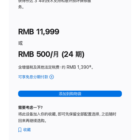
务
获得长达 3 年的技术支持和意外损坏保修服
务。
计
划
(适
RMB 11,999
用
于
或
Studio
RMB 500/月 (24 期)
Display
含增值税及其他法定税费
：约 RMB 1,390
脚
‡。
注
可享免息分期付款
(Studio
Display
-
添加到购物袋
标
准
需要考虑一下？
玻
将此设备加入你的收藏，即可先保留全部配置选择，之后随时
璃
回来再继续选购。
面
板
收藏
-