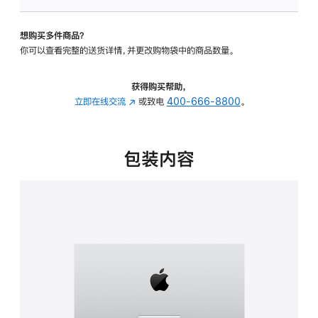
可
调
想购买多件商品？
倾
你可以查看完整的送货详情，并更改购物袋中的商品数量。
斜
度
的
获得购买帮助，
支
立即在线交流
(在
或致电
400-666-8800
。
架
新
的
窗
分
口
包装内容
期
中
付
打
款
开)
选
项)