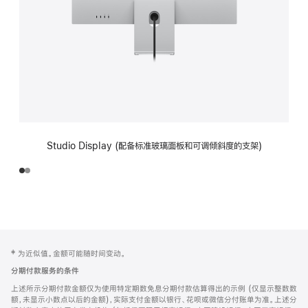
Studio Display (配备标准玻璃面板和可调倾斜度的支架)
网
脚
‡ 为近似值。金额可能随时间变动。
注
页
分期付款服务的条件
页
上述所示分期付款金额仅为使用特定期数免息分期付款估算得出的示例 (仅显示整数数
脚
额，未显示小数点以后的金额)，实际支付金额以银行、花呗或微信分付账单为准。上述分