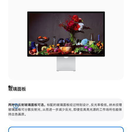
玻璃面板
两种抗反射玻璃面板可选。
标配的玻璃面板经过特别设计，反光率极低。纳米纹理
展
玻璃面板可分散反射光，从而进一步减少反光，即使在高亮光源的工作场所也能保
持出色画质。
开