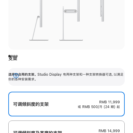
支架
选择你合用的支架。
Studio Display 有两种支架和一种支架转换器可选，以满足
展
你的各种安装需求。
开
RMB 11,999
可调倾斜度的支架
或 RMB 500/月 (24 期) 起
RMB 14,999
可调倾斜度及高‍度的支‍架