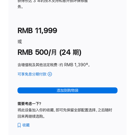
务
获得长达 3 年的技术支持和意外损坏保修服
务。
计
划
(适
RMB 11,999
用
于
或
Studio
RMB 500/月 (24 期)
Display
含增值税及其他法定税费
：约 RMB 1,390
脚
‡。
注
可享免息分期付款
(Studio
Display
-
添加到购物袋
标
准
需要考虑一下？
玻
将此设备加入你的收藏，即可先保留全部配置选择，之后随时
璃
回来再继续选购。
面
板
收藏
-