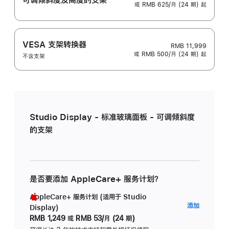
或 RMB 625/月 (24 期) 起
VESA 支架转换器
RMB 11,999
或 RMB 500/月 (24 期) 起
不含支架
Studio Display - 标准玻璃面板 - 可调倾斜度
的支架
是否要添加 AppleCare+ 服务计划？
AppleCare+ 服务计划 (适用于 Studio
AppleC
添加
Display)
服
RMB 1,249
或
RMB 53/月 (24 期)