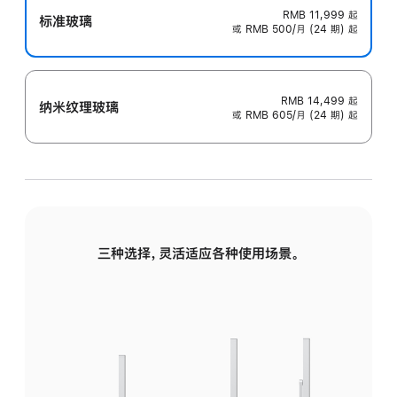
RMB 11,999
起
标准玻璃
或 RMB 500/月 (24 期) 起
RMB 14,499
起
纳米纹理玻璃
或 RMB 605/月 (24 期) 起
三种选择，灵活适应各种使用场景。
标