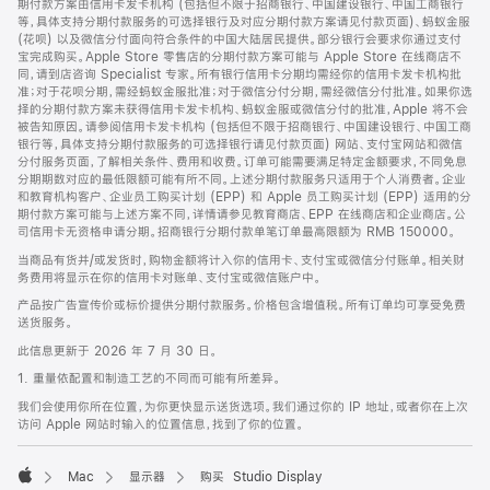
期付款方案由信用卡发卡机构 (包括但不限于招商银行、中国建设银行、中国工商银行
等，具体支持分期付款服务的可选择银行及对应分期付款方案请见付款页面)、蚂蚁金服
(花呗) 以及微信分付面向符合条件的中国大陆居民提供。部分银行会要求你通过支付
宝完成购买。Apple Store 零售店的分期付款方案可能与 Apple Store 在线商店不
同，请到店咨询 Specialist 专家。所有银行信用卡分期均需经你的信用卡发卡机构批
准；对于花呗分期，需经蚂蚁金服批准；对于微信分付分期，需经微信分付批准。如果你选
择的分期付款方案未获得信用卡发卡机构、蚂蚁金服或微信分付的批准，Apple 将不会
被告知原因。请参阅信用卡发卡机构 (包括但不限于招商银行、中国建设银行、中国工商
银行等，具体支持分期付款服务的可选择银行请见付款页面) 网站、支付宝网站和微信
分付服务页面，了解相关条件、费用和收费。订单可能需要满足特定金额要求，不同免息
分期期数对应的最低限额可能有所不同。上述分期付款服务只适用于个人消费者。企业
和教育机构客户、企业员工购买计划 (EPP) 和 Apple 员工购买计划 (EPP) 适用的分
期付款方案可能与上述方案不同，详情请参见教育商店、EPP 在线商店和企业商店。公
司信用卡无资格申请分期。招商银行分期付款单笔订单最高限额为 RMB 150000。
当商品有货并/或发货时，购物金额将计入你的信用卡、支付宝或微信分付账单。相关财
务费用将显示在你的信用卡对账单、支付宝或微信账户中。
产品按广告宣传价或标价提供分期付款服务。价格包含增值税。所有订单均可享受免费
送货服务。
此信息更新于 2026 年 7 月 30 日。
1. 重量依配置和制造工艺的不同而可能有所差异。
我们会使用你所在位置，为你更快显示送货选项。我们通过你的 IP 地址，或者你在上次
访问 Apple 网站时输入的位置信息，找到了你的位置。
Mac
显示器
购买 Studio Display