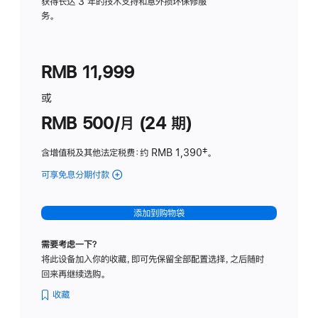
务
获得长达 3 年的技术支持和意外损坏保修服
务。
计
划
(适
RMB 11,999
用
于
或
Studio
RMB 500/月 (24 期)
Display
含增值税及其他法定税费
：约 RMB 1,390
脚
‡。
注
可享免息分期付款
(Studio
Display
-
添加到购物袋
标
准
需要考虑一下？
玻
将此设备加入你的收藏，即可先保留全部配置选择，之后随时
璃
回来再继续选购。
面
板
收藏
-