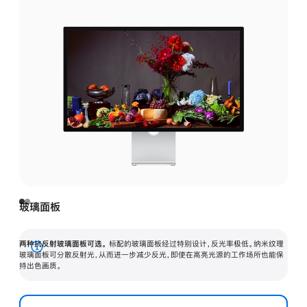
玻璃面板
两种抗反射玻璃面板可选。
标配的玻璃面板经过特别设计，反光率极低。纳米纹理
展
玻璃面板可分散反射光，从而进一步减少反光，即使在高亮光源的工作场所也能保
持出色画质。
开