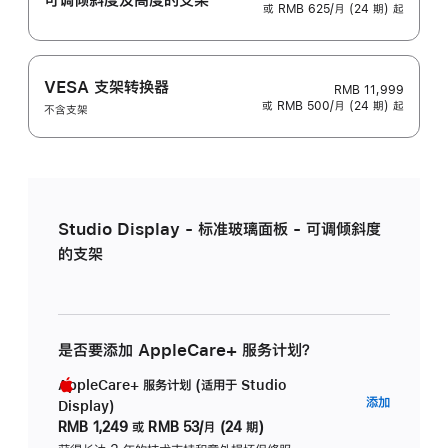
或 RMB 625/月 (24 期) 起
VESA 支架转换器
RMB 11,999
或 RMB 500/月 (24 期) 起
不含支架
Studio Display - 标准玻璃面板 - 可调倾斜度
的支架
是否要添加 AppleCare+ 服务计划？
AppleCare+ 服务计划 (适用于 Studio
AppleC
添加
Display)
服
RMB 1,249
或
RMB 53/月 (24 期)