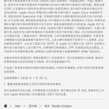
期付款方案由信用卡发卡机构 (包括但不限于招商银行、中国建设银行、中国工商银行
等，具体支持分期付款服务的可选择银行及对应分期付款方案请见付款页面)、蚂蚁金服
(花呗) 以及微信分付面向符合条件的中国大陆居民提供。部分银行会要求你通过支付
宝完成购买。Apple Store 零售店的分期付款方案可能与 Apple Store 在线商店不
同，请到店咨询 Specialist 专家。所有银行信用卡分期均需经你的信用卡发卡机构批
准；对于花呗分期，需经蚂蚁金服批准；对于微信分付分期，需经微信分付批准。如果你选
择的分期付款方案未获得信用卡发卡机构、蚂蚁金服或微信分付的批准，Apple 将不会
被告知原因。请参阅信用卡发卡机构 (包括但不限于招商银行、中国建设银行、中国工商
银行等，具体支持分期付款服务的可选择银行请见付款页面) 网站、支付宝网站和微信
分付服务页面，了解相关条件、费用和收费。订单可能需要满足特定金额要求，不同免息
分期期数对应的最低限额可能有所不同。上述分期付款服务只适用于个人消费者。企业
和教育机构客户、企业员工购买计划 (EPP) 和 Apple 员工购买计划 (EPP) 适用的分
期付款方案可能与上述方案不同，详情请参见教育商店、EPP 在线商店和企业商店。公
司信用卡无资格申请分期。招商银行分期付款单笔订单最高限额为 RMB 150000。
当商品有货并/或发货时，购物金额将计入你的信用卡、支付宝或微信分付账单。相关财
务费用将显示在你的信用卡对账单、支付宝或微信账户中。
产品按广告宣传价或标价提供分期付款服务。价格包含增值税。所有订单均可享受免费
送货服务。
此信息更新于 2026 年 7 月 30 日。
1. 重量依配置和制造工艺的不同而可能有所差异。
我们会使用你所在位置，为你更快显示送货选项。我们通过你的 IP 地址，或者你在上次
访问 Apple 网站时输入的位置信息，找到了你的位置。
Mac
显示器
购买 Studio Display