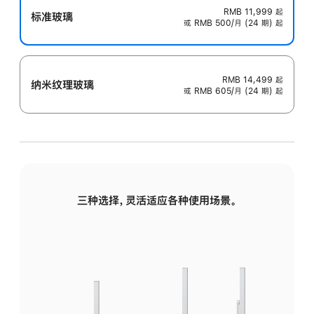
RMB 11,999
起
标准玻璃
或 RMB 500/月 (24 期) 起
RMB 14,499
起
纳米纹理玻璃
或 RMB 605/月 (24 期) 起
三种选择，灵活适应各种使用场景。
标