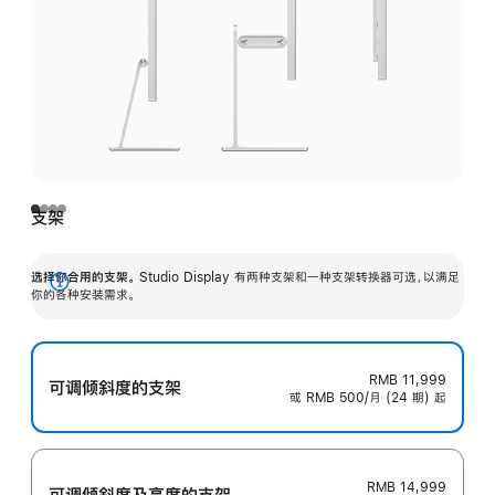
支架
选择你合用的支架。
Studio Display 有两种支架和一种支架转换器可选，以满足
展
你的各种安装需求。
开
RMB 11,999
可调倾斜度的支架
或 RMB 500/月 (24 期) 起
RMB 14,999
可调倾斜度及高‍度的支‍架