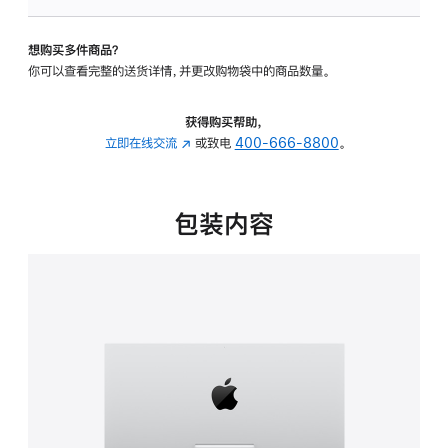
可
调
想购买多件商品？
倾
你可以查看完整的送货详情，并更改购物袋中的商品数量。
斜
度
的
获得购买帮助，
支
立即在线交流
(在
或致电
400-666-8800
。
架
新
的
窗
分
口
包装内容
期
中
付
打
款
开)
选
项)