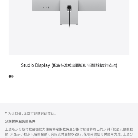
Studio Display (配备标准玻璃面板和可调倾斜度的支架)
网
脚
‡ 为近似值。金额可能随时间变动。
注
页
分期付款服务的条件
页
上述所示分期付款金额仅为使用特定期数免息分期付款估算得出的示例 (仅显示整数数
脚
额，未显示小数点以后的金额)，实际支付金额以银行、花呗或微信分付账单为准。上述分