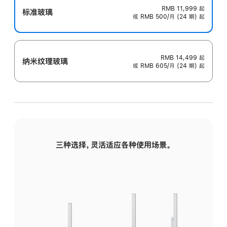
RMB 11,999
起
标准玻璃
或 RMB 500/月 (24 期) 起
RMB 14,499
起
纳米纹理玻璃
或 RMB 605/月 (24 期) 起
三种选择，灵活适应各种使用场景。
标