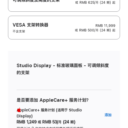
或 RMB 625/月 (24 期) 起
VESA 支架转换器
RMB 11,999
或 RMB 500/月 (24 期) 起
不含支架
Studio Display - 标准玻璃面板 - 可调倾斜度
的支架
是否要添加 AppleCare+ 服务计划？
AppleCare+ 服务计划 (适用于 Studio
AppleC
添加
Display)
服
RMB 1,249
或
RMB 53/月 (24 期)