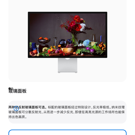
玻璃面板
两种抗反射玻璃面板可选。
标配的玻璃面板经过特别设计，反光率极低。纳米纹理
展
玻璃面板可分散反射光，从而进一步减少反光，即使在高亮光源的工作场所也能保
持出色画质。
开