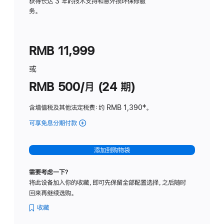
务
获得长达 3 年的技术支持和意外损坏保修服
务。
计
划
(适
RMB 11,999
用
于
或
Studio
RMB 500/月 (24 期)
Display
含增值税及其他法定税费
：约 RMB 1,390
脚
‡。
注
可享免息分期付款
(Studio
Display
-
添加到购物袋
标
准
需要考虑一下？
玻
将此设备加入你的收藏，即可先保留全部配置选择，之后随时
璃
回来再继续选购。
面
板
收藏
-