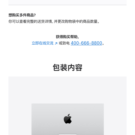
可
调
想购买多件商品？
倾
你可以查看完整的送货详情，并更改购物袋中的商品数量。
斜
度
的
获得购买帮助，
支
立即在线交流
(在
或致电
400-666-8800
。
架
新
的
窗
分
口
包装内容
期
中
付
打
款
开)
选
项)