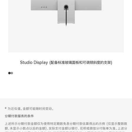
Studio Display (配备标准玻璃面板和可调倾斜度的支架)
网
脚
‡ 为近似值。金额可能随时间变动。
注
页
分期付款服务的条件
页
上述所示分期付款金额仅为使用特定期数免息分期付款估算得出的示例 (仅显示整数数
脚
额，未显示小数点以后的金额)，实际支付金额以银行、花呗或微信分付账单为准。上述分