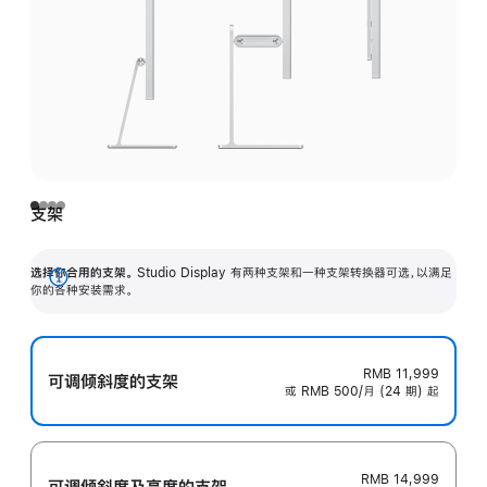
支架
选择你合用的支架。
Studio Display 有两种支架和一种支架转换器可选，以满足
展
你的各种安装需求。
开
RMB 11,999
可调倾斜度的支架
或 RMB 500/月 (24 期) 起
RMB 14,999
可调倾斜度及高‍度的支‍架