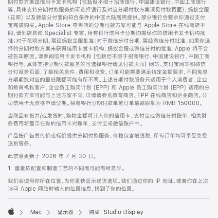
期付款方案由信用卡发卡机构 (包括但不限于招商银行、中国建设银行、中国工商银行
等，具体支持分期付款服务的可选择银行及对应分期付款方案请见付款页面)、蚂蚁金服
(花呗) 以及微信分付面向符合条件的中国大陆居民提供。部分银行会要求你通过支付
宝完成购买。Apple Store 零售店的分期付款方案可能与 Apple Store 在线商店不
同，请到店咨询 Specialist 专家。所有银行信用卡分期均需经你的信用卡发卡机构批
准；对于花呗分期，需经蚂蚁金服批准；对于微信分付分期，需经微信分付批准。如果你选
择的分期付款方案未获得信用卡发卡机构、蚂蚁金服或微信分付的批准，Apple 将不会
被告知原因。请参阅信用卡发卡机构 (包括但不限于招商银行、中国建设银行、中国工商
银行等，具体支持分期付款服务的可选择银行请见付款页面) 网站、支付宝网站和微信
分付服务页面，了解相关条件、费用和收费。订单可能需要满足特定金额要求，不同免息
分期期数对应的最低限额可能有所不同。上述分期付款服务只适用于个人消费者。企业
和教育机构客户、企业员工购买计划 (EPP) 和 Apple 员工购买计划 (EPP) 适用的分
期付款方案可能与上述方案不同，详情请参见教育商店、EPP 在线商店和企业商店。公
司信用卡无资格申请分期。招商银行分期付款单笔订单最高限额为 RMB 150000。
当商品有货并/或发货时，购物金额将计入你的信用卡、支付宝或微信分付账单。相关财
务费用将显示在你的信用卡对账单、支付宝或微信账户中。
产品按广告宣传价或标价提供分期付款服务。价格包含增值税。所有订单均可享受免费
送货服务。
此信息更新于 2026 年 7 月 30 日。
1. 重量依配置和制造工艺的不同而可能有所差异。
我们会使用你所在位置，为你更快显示送货选项。我们通过你的 IP 地址，或者你在上次
访问 Apple 网站时输入的位置信息，找到了你的位置。
Mac
显示器
购买 Studio Display