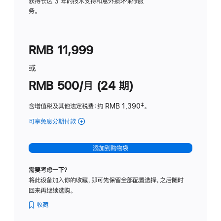
务
获得长达 3 年的技术支持和意外损坏保修服
务。
计
划
(适
RMB 11,999
用
于
或
Studio
RMB 500/月 (24 期)
Display
含增值税及其他法定税费
：约 RMB 1,390
脚
‡。
注
可享免息分期付款
(Studio
Display
-
添加到购物袋
标
准
需要考虑一下？
玻
将此设备加入你的收藏，即可先保留全部配置选择，之后随时
璃
回来再继续选购。
面
板
收藏
-