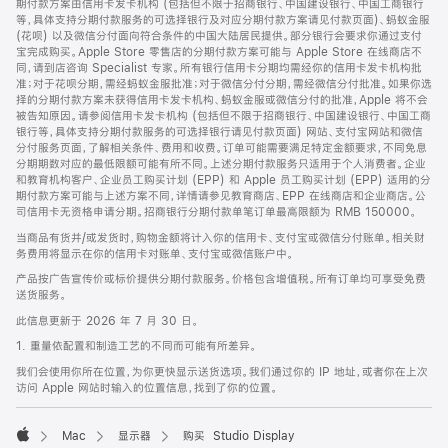
期付款方案由信用卡发卡机构 (包括但不限于招商银行、中国建设银行、中国工商银行
等，具体支持分期付款服务的可选择银行及对应分期付款方案请见付款页面)、蚂蚁金服
(花呗) 以及微信分付面向符合条件的中国大陆居民提供。部分银行会要求你通过支付
宝完成购买。Apple Store 零售店的分期付款方案可能与 Apple Store 在线商店不
同，请到店咨询 Specialist 专家。所有银行信用卡分期均需经你的信用卡发卡机构批
准；对于花呗分期，需经蚂蚁金服批准；对于微信分付分期，需经微信分付批准。如果你选
择的分期付款方案未获得信用卡发卡机构、蚂蚁金服或微信分付的批准，Apple 将不会
被告知原因。请参阅信用卡发卡机构 (包括但不限于招商银行、中国建设银行、中国工商
银行等，具体支持分期付款服务的可选择银行请见付款页面) 网站、支付宝网站和微信
分付服务页面，了解相关条件、费用和收费。订单可能需要满足特定金额要求，不同免息
分期期数对应的最低限额可能有所不同。上述分期付款服务只适用于个人消费者。企业
和教育机构客户、企业员工购买计划 (EPP) 和 Apple 员工购买计划 (EPP) 适用的分
期付款方案可能与上述方案不同，详情请参见教育商店、EPP 在线商店和企业商店。公
司信用卡无资格申请分期。招商银行分期付款单笔订单最高限额为 RMB 150000。
当商品有货并/或发货时，购物金额将计入你的信用卡、支付宝或微信分付账单。相关财
务费用将显示在你的信用卡对账单、支付宝或微信账户中。
产品按广告宣传价或标价提供分期付款服务。价格包含增值税。所有订单均可享受免费
送货服务。
此信息更新于 2026 年 7 月 30 日。
1. 重量依配置和制造工艺的不同而可能有所差异。
我们会使用你所在位置，为你更快显示送货选项。我们通过你的 IP 地址，或者你在上次
访问 Apple 网站时输入的位置信息，找到了你的位置。
Mac
显示器
购买 Studio Display