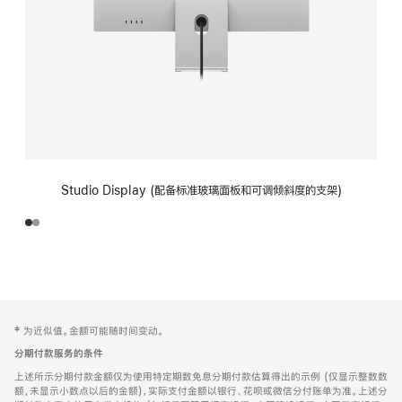
Studio Display (配备标准玻璃面板和可调倾斜度的支架)
网
脚
‡ 为近似值。金额可能随时间变动。
注
页
分期付款服务的条件
页
上述所示分期付款金额仅为使用特定期数免息分期付款估算得出的示例 (仅显示整数数
脚
额，未显示小数点以后的金额)，实际支付金额以银行、花呗或微信分付账单为准。上述分