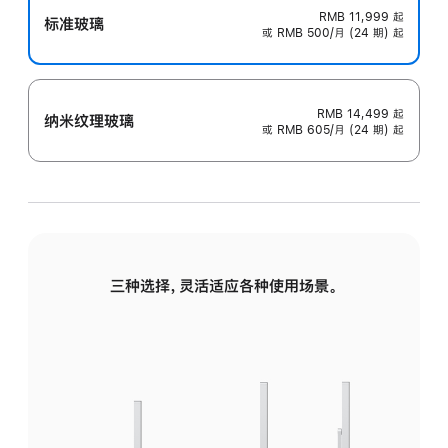
RMB 11,999
起
标准玻璃
或 RMB 500/月 (24 期) 起
RMB 14,499
起
纳米纹理玻璃
或 RMB 605/月 (24 期) 起
三种选择，灵活适应各种使用场景。
标