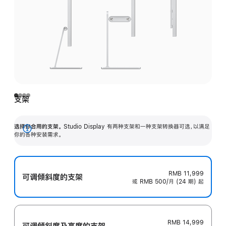
支架
选择你合用的支架。
Studio Display 有两种支架和一种支架转换器可选，以满足
展
你的各种安装需求。
开
RMB 11,999
可调倾斜度的支架
或 RMB 500/月 (24 期) 起
RMB 14,999
可调倾斜度及高‍度的支‍架