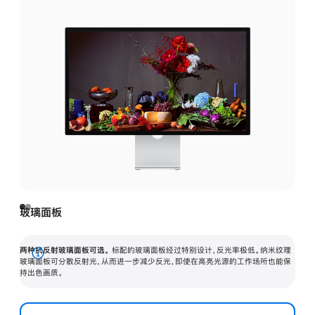
玻璃面板
两种抗反射玻璃面板可选。
标配的玻璃面板经过特别设计，反光率极低。纳米纹理
展
玻璃面板可分散反射光，从而进一步减少反光，即使在高亮光源的工作场所也能保
持出色画质。
开