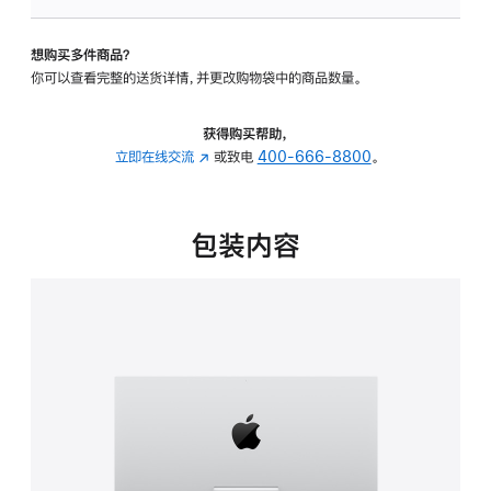
可
调
想购买多件商品？
倾
你可以查看完整的送货详情，并更改购物袋中的商品数量。
斜
度
的
获得购买帮助，
支
立即在线交流
(在
或致电
400-666-8800
。
架
新
的
窗
分
口
包装内容
期
中
付
打
款
开)
选
项)