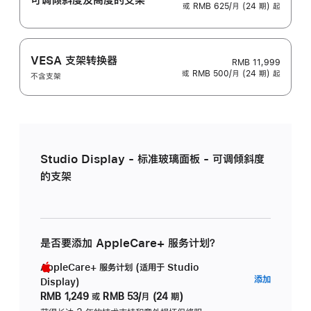
或 RMB 625/月 (24 期) 起
VESA 支架转换器
RMB 11,999
或 RMB 500/月 (24 期) 起
不含支架
Studio Display - 标准玻璃面板 - 可调倾斜度
的支架
是否要添加 AppleCare+ 服务计划？
AppleCare+ 服务计划 (适用于 Studio
AppleC
添加
Display)
服
RMB 1,249
或
RMB 53/月 (24 期)