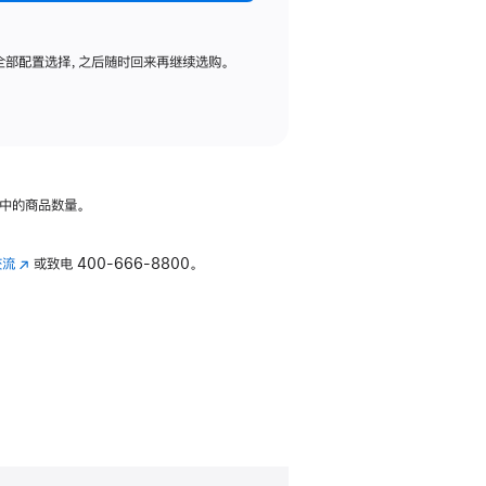
全部配置选择，之后随时回来再继续选购。
中的商品数量。
交流
(在
或致电
400-666-8800。
新
窗
口
中
打
开)