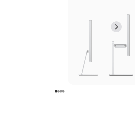
上
下
一
一
张
张
图
图
库
库
图
图
片
片
-
-
支
支
架
架