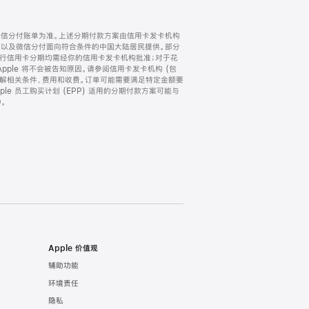
微信分付账单为准。上述分期付款方案由信用卡发卡机构
) 以及微信分付面向符合条件的中国大陆居民提供。部分
家。所有银行信用卡分期均需经你的信用卡发卡机构批准；对于花
ple 将不会被告知原因。请参阅信用卡发卡机构 (包
了解相关条件、费用和收费。订单可能需要满足特定金额要
e 员工购买计划 (EPP) 适用的分期付款方案可能与
。
Apple 价值观
辅助功能
环境责任
隐私