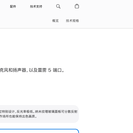
配件
技术支持
概览
技术规格
级麦克风和扬声器，以及雷雳 5 端口。
过特别设计，反光率极低。纳米纹理玻璃面板可分散反射
作场所也能保持出色画质。