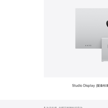
Studio Display (
网
脚