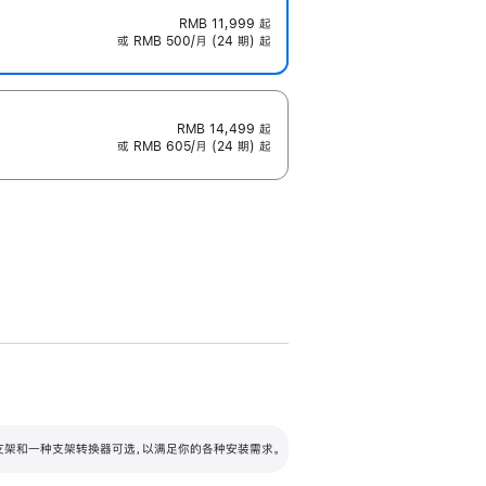
RMB 11,999
起
或 RMB 500/月 (24 期) 起
RMB 14,499
起
或 RMB 605/月 (24 期) 起
配可调倾斜度及高度的支架，额外增加 105
VESA 支架转换器
 有两种支架和一种支架转换器可选，以满足你的各种安装需求。
毫米的高度调节范围。
容的支架 (未随附)