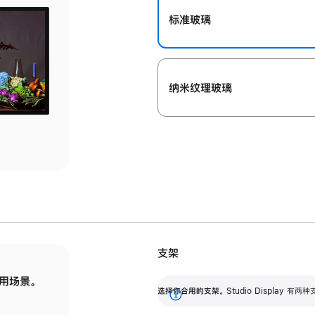
标准玻璃
纳米纹理玻璃
支架
用场景。
标配可调倾斜度的支架，提供 30 度的倾斜度
选
选择你合用的支架。
Studio Display
调节范围。
展