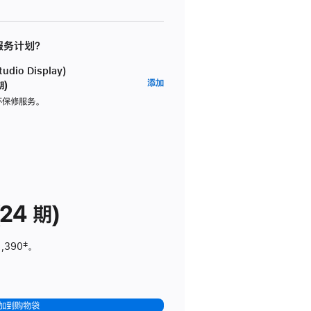
 服务计划？
dio Display)
AppleCare+
添加
期)
服
坏保修服务。
务
计
划
(适
用
于
24 期)
Studio
Display)
1,390
脚
‡。
注
加到购物袋