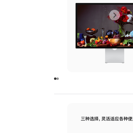
上
下
一
一
张
张
图
图
库
库
图
图
片
片
-
-
玻
玻
璃
璃
三种选择，灵活适应各种使
面
面
板
板