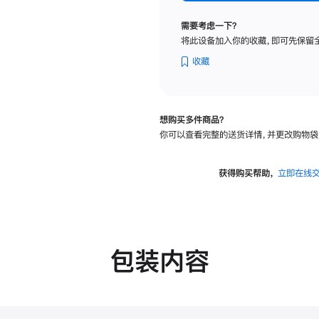
标
准
需要考虑一下？
玻
将此设备加入你的收藏，即可先保留
璃
面
收藏
板
-
可
想购买多件商品？
调
你可以查看完整的送货详情，并更改购物袋
倾
斜
度
获得购买帮助，
立即在线
的
支
架
的
分
包装内容
期
付
款
选
项)