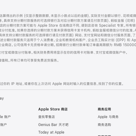
算得出的示例 (仅显示整数数额，未显示小数点以后的金额)，实际支付金额以银行、花呗或
等，具体支持分期付款服务的可选择银行及对应分期付款方案请见付款页面)、蚂蚁金服 (花呗
售店的分期付款方案可能与 Apple Store 在线商店不同，请到店咨询 Specialist 专
分付批准。如果你选择的分期付款方案未获得信用卡发卡机构、蚂蚁金服或微信分付的批准，Ap
具体支持分期付款服务的可选择银行请见付款页面) 网站、支付宝网站和微信分付服务页面，
期付款服务只适用于个人消费者。企业和教育机构客户、企业员工购买计划 (EPP) 和 Appl
企业商店。公司信用卡无资格申请分期。招商银行分期付款单笔订单最高限额为 RMB 150000
支付宝或微信分付账单。相关财务费用将显示在你的信用卡对账单、支付宝或微信账户中。
增值税。所有订单均可享受免费送货服务。
的 IP 地址，或者你在上次访问 Apple 网站时输入的位置信息，找到了你的位置。
ay
Apple Store 商店
商务应用
le 账户
查找零售店
Apple 与商务
e 账户
Genius Bar 天才吧
商务选购
Today at Apple