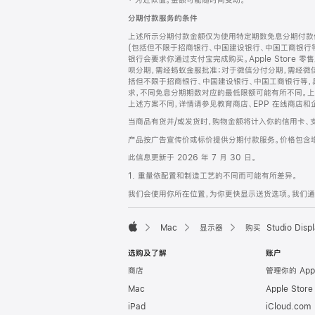
‡ 为近似值。金额可能随时间变动。
注
页
分期付款服务的条件
页
上述所示分期付款金额仅为使用特定期数免息分期付款估
脚
(包括但不限于招商银行、中国建设银行、中国工商银行
银行会要求你通过支付宝完成购买。Apple Store 零
呗分期，需经蚂蚁金服批准；对于微信分付分期，需经微信
括但不限于招商银行、中国建设银行、中国工商银行等，
求，不同免息分期期数对应的最低限额可能有所不同。上述分
上述方案不同，详情请参见教育商店、EPP 在线商店和
当商品有货并/或发货时，购物金额将计入你的信用卡、
产品按广告宣传价或标价提供分期付款服务。价格包含
此信息更新于 2026 年 7 月 30 日。
1. 重量依配置和制造工艺的不同而可能有所差异。
我们会使用你所在位置，为你更快显示送货选项。我们通过你
Mac
显示器
购买 Studio Displ
Apple
选购及了解
账户
商店
管理你的 App
Mac
Apple Stor
iPad
iCloud.com