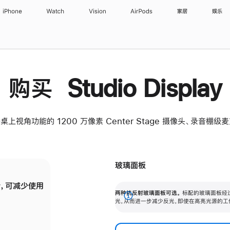
iPhone
Watch
Vision
AirPods
家居
娱乐
购买 Studio Display
桌上视角功能的 1200 万像素 Center Stage 摄像头、录音棚
玻璃面板
，可减少使用
纳米纹理玻璃面板可进一步减少反光，即使在
两种抗反射玻璃面板可选。
标配的玻璃面板经
。
有高亮光源的场所使用，也能保持出色画质。
展
光，从而进一步减少反光，即使在高亮光源的工
开