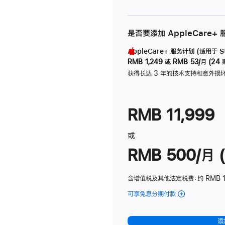
是否要添加 AppleCare+
AppleCare+ 服务计划 (适用于 Stu
RMB 1,249
或
RMB 53/月 (24 
获得长达 3 年的技术支持和意外损
RMB 11,999
或
RMB 500/月 (
含增值税及其他法定税费
：约 RMB 
可享免息分期付款
(Studio
Display
-
添