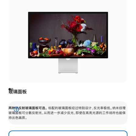
玻璃面板
两种抗反射玻璃面板可选。
标配的玻璃面板经过特别设计，反光率极低。纳米纹理
展
玻璃面板可分散反射光，从而进一步减少反光，即使在高亮光源的工作场所也能保
持出色画质。
开