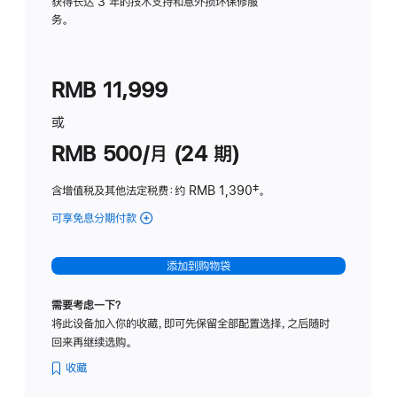
务
获得长达 3 年的技术支持和意外损坏保修服
务。
计
划
(适
RMB 11,999
用
于
或
Studio
RMB 500/月 (24 期)
Display
含增值税及其他法定税费
：约 RMB 1,390
脚
‡。
注
可享免息分期付款
(Studio
Display
-
添加到购物袋
标
准
需要考虑一下？
玻
将此设备加入你的收藏，即可先保留全部配置选择，之后随时
璃
回来再继续选购。
面
板
收藏
-