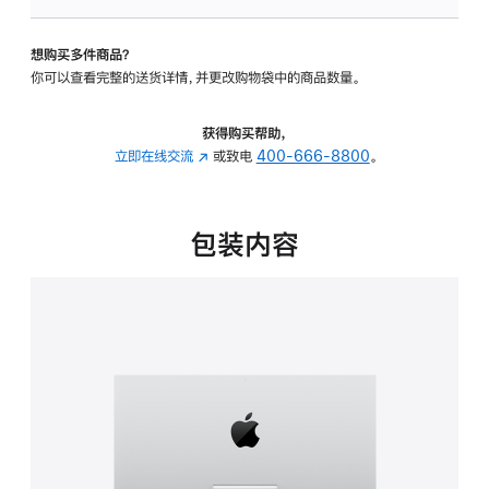
可
调
想购买多件商品？
倾
你可以查看完整的送货详情，并更改购物袋中的商品数量。
斜
度
的
获得购买帮助，
支
立即在线交流
(在
或致电
400-666-8800
。
架
新
的
窗
分
口
包装内容
期
中
付
打
款
开)
选
项)