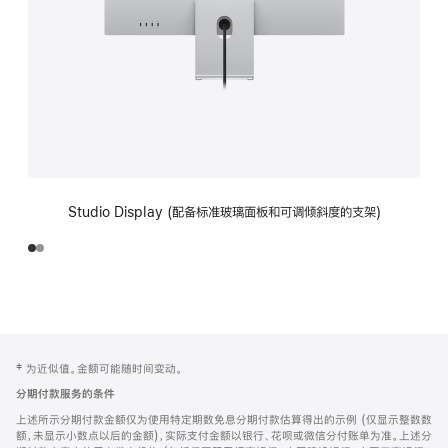
Studio Display (配备标准玻璃面板和可调倾斜度的支架)
网
脚
‡ 为近似值。金额可能随时间变动。
注
页
分期付款服务的条件
页
上述所示分期付款金额仅为使用特定期数免息分期付款估算得出的示例 (仅显示整数数
脚
额，未显示小数点以后的金额)，实际支付金额以银行、花呗或微信分付账单为准。上述分