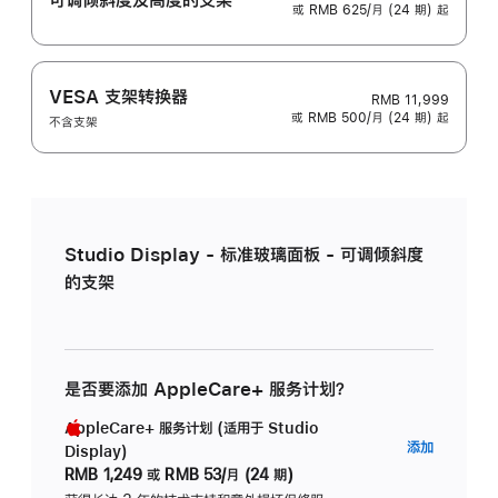
或 RMB 625/月 (24 期) 起
VESA 支架转换器
RMB 11,999
或 RMB 500/月 (24 期) 起
不含支架
Studio Display - 标准玻璃面板 - 可调倾斜度
的支架
是否要添加 AppleCare+ 服务计划？
AppleCare+ 服务计划 (适用于 Studio
AppleC
添加
Display)
服
RMB 1,249
或
RMB 53/月 (24 期)