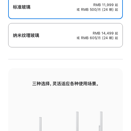
RMB 11,999
起
标准玻璃
或 RMB 500/月 (24 期) 起
RMB 14,499
起
纳米纹理玻璃
或 RMB 605/月 (24 期) 起
三种选择，灵活适应各种使用场景。
标