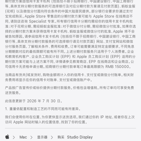
期付款方案由信用卡发卡机构 (包括但不限于招商银行、中国建设银行、中国工商银行
等，具体支持分期付款服务的可选择银行及对应分期付款方案请见付款页面)、蚂蚁金服
(花呗) 以及微信分付面向符合条件的中国大陆居民提供。部分银行会要求你通过支付
宝完成购买。Apple Store 零售店的分期付款方案可能与 Apple Store 在线商店不
同，请到店咨询 Specialist 专家。所有银行信用卡分期均需经你的信用卡发卡机构批
准；对于花呗分期，需经蚂蚁金服批准；对于微信分付分期，需经微信分付批准。如果你选
择的分期付款方案未获得信用卡发卡机构、蚂蚁金服或微信分付的批准，Apple 将不会
被告知原因。请参阅信用卡发卡机构 (包括但不限于招商银行、中国建设银行、中国工商
银行等，具体支持分期付款服务的可选择银行请见付款页面) 网站、支付宝网站和微信
分付服务页面，了解相关条件、费用和收费。订单可能需要满足特定金额要求，不同免息
分期期数对应的最低限额可能有所不同。上述分期付款服务只适用于个人消费者。企业
和教育机构客户、企业员工购买计划 (EPP) 和 Apple 员工购买计划 (EPP) 适用的分
期付款方案可能与上述方案不同，详情请参见教育商店、EPP 在线商店和企业商店。公
司信用卡无资格申请分期。招商银行分期付款单笔订单最高限额为 RMB 150000。
当商品有货并/或发货时，购物金额将计入你的信用卡、支付宝或微信分付账单。相关财
务费用将显示在你的信用卡对账单、支付宝或微信账户中。
产品按广告宣传价或标价提供分期付款服务。价格包含增值税。所有订单均可享受免费
送货服务。
此信息更新于 2026 年 7 月 30 日。
1. 重量依配置和制造工艺的不同而可能有所差异。
我们会使用你所在位置，为你更快显示送货选项。我们通过你的 IP 地址，或者你在上次
访问 Apple 网站时输入的位置信息，找到了你的位置。
Mac
显示器
购买 Studio Display