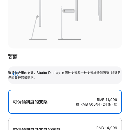
支架
选择你合用的支架。
Studio Display 有两种支架和一种支架转换器可选，以满足
展
你的各种安装需求。
开
RMB 11,999
可调倾斜度的支架
或 RMB 500/月 (24 期) 起
RMB 14,999
可调倾斜度及高‍度的支‍架