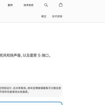
配件
技术支持
概览
技术规格
级麦克风和扬声器，以及雷雳 5 端口。
过特别设计，反光率极低。纳米纹理玻璃面板可分散反射
作场所也能保持出色画质。