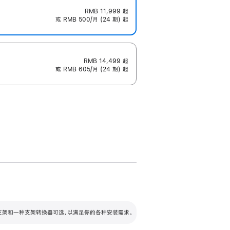
RMB 11,999
起
或 RMB 500/月 (24 期) 起
RMB 14,499
起
或 RMB 605/月 (24 期) 起
配可调倾斜度及高度的支架，额外增加 105
VESA 支架转换器
 有两种支架和一种支架转换器可选，以满足你的各种安装需求。
毫米的高度调节范围。
容的支架 (未随附)