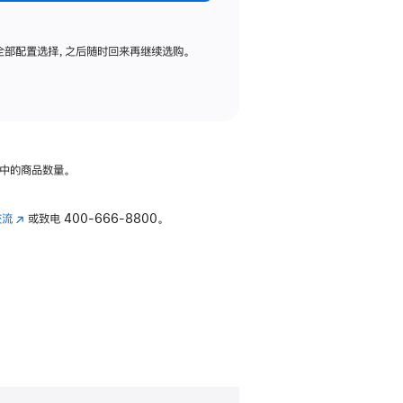
全部配置选择，之后随时回来再继续选购。
中的商品数量。
交流
(在
或致电
400-666-8800。
新
窗
口
中
打
开)