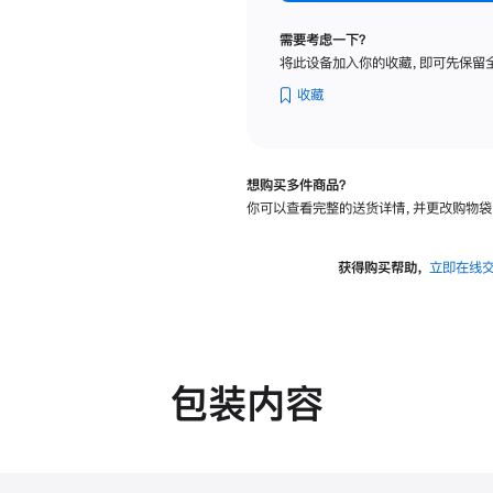
标
准
需要考虑一下？
玻
将此设备加入你的收藏，即可先保留
璃
面
收藏
板
-
可
想购买多件商品？
调
你可以查看完整的送货详情，并更改购物袋
倾
斜
度
获得购买帮助，
立即在线
的
支
架
的
分
包装内容
期
付
款
选
项)