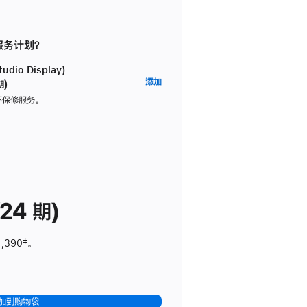
 服务计划？
dio Display)
AppleCare+
添加
期)
服
坏保修服务。
务
计
划
(适
用
于
24 期)
Studio
Display)
1,390
脚
‡。
注
加到购物袋