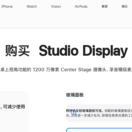
iPhone
Watch
Vision
AirPods
家居
娱乐
购买 Studio Display
桌上视角功能的 1200 万像素 Center Stage 摄像头、录音棚
玻璃面板
，可减少使用
纳米纹理玻璃面板可进一步减少反光，即使在
两种抗反射玻璃面板可选。
标配的玻璃面板经
。
有高亮光源的场所使用，也能保持出色画质。
展
光，从而进一步减少反光，即使在高亮光源的工
开