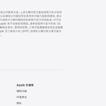
微信分付账单为准。上述分期付款方案由信用卡发卡机构
) 以及微信分付面向符合条件的中国大陆居民提供。部分
家。所有银行信用卡分期均需经你的信用卡发卡机构批准；对于花
ple 将不会被告知原因。请参阅信用卡发卡机构 (包
了解相关条件、费用和收费。订单可能需要满足特定金额要
e 员工购买计划 (EPP) 适用的分期付款方案可能与
。
Apple 价值观
辅助功能
环境责任
隐私