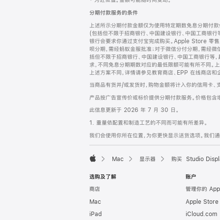
‡ 为近似值。金额可能随时间变动。
注
页
分期付款服务的条件
页
上述所示分期付款金额仅为使用特定期数免息分期付款估
脚
(包括但不限于招商银行、中国建设银行、中国工商银行
银行会要求你通过支付宝完成购买。Apple Store 零
呗分期，需经蚂蚁金服批准；对于微信分付分期，需经微信
括但不限于招商银行、中国建设银行、中国工商银行等，
求，不同免息分期期数对应的最低限额可能有所不同。上述分
上述方案不同，详情请参见教育商店、EPP 在线商店和
当商品有货并/或发货时，购物金额将计入你的信用卡、
产品按广告宣传价或标价提供分期付款服务。价格包含
此信息更新于 2026 年 7 月 30 日。
1. 重量依配置和制造工艺的不同而可能有所差异。
我们会使用你所在位置，为你更快显示送货选项。我们通过你
Mac
显示器
购买 Studio Displ
Apple
选购及了解
账户
商店
管理你的 App
Mac
Apple Stor
iPad
iCloud.com