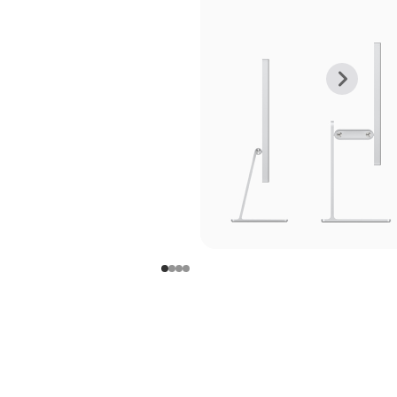
上
下
一
一
张
张
图
图
库
库
图
图
片
片
-
-
支
支
架
架