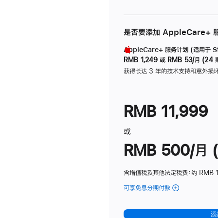
是否要添加 AppleCare+
AppleCare+ 服务计划 (适用于 Stu
RMB 1,249
或
RMB 53/月 (24 
获得长达 3 年的技术支持和意外损
RMB 11,999
或
RMB 500/月 (
含增值税及其他法定税费
：约 RMB 
可享免息分期付款
(Studio
Display
-
添