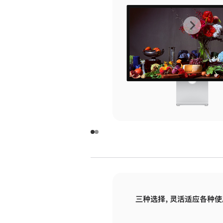
上
下
一
一
张
张
图
图
库
库
图
图
片
片
-
-
玻
玻
璃
璃
三种选择，灵活适应各种使
面
面
板
板