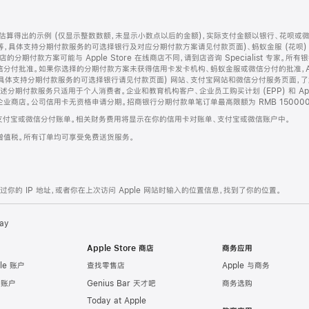
算得出的示例 (仅显示整数数额，未显示小数点以后的金额)，实际支付金额以银行、花呗或
等，具体支持分期付款服务的可选择银行及对应分期付款方案请见付款页面)、蚂蚁金服 (花呗
售店的分期付款方案可能与 Apple Store 在线商店不同，请到店咨询 Specialist 专
分付批准。如果你选择的分期付款方案未获得信用卡发卡机构、蚂蚁金服或微信分付的批准，Ap
具体支持分期付款服务的可选择银行请见付款页面) 网站、支付宝网站和微信分付服务页面，
期付款服务只适用于个人消费者。企业和教育机构客户、企业员工购买计划 (EPP) 和 Appl
企业商店。公司信用卡无资格申请分期。招商银行分期付款单笔订单最高限额为 RMB 150000
支付宝或微信分付账单。相关财务费用将显示在你的信用卡对账单、支付宝或微信账户中。
增值税。所有订单均可享受免费送货服务。
的 IP 地址，或者你在上次访问 Apple 网站时输入的位置信息，找到了你的位置。
ay
Apple Store 商店
商务应用
le 账户
查找零售店
Apple 与商务
e 账户
Genius Bar 天才吧
商务选购
Today at Apple