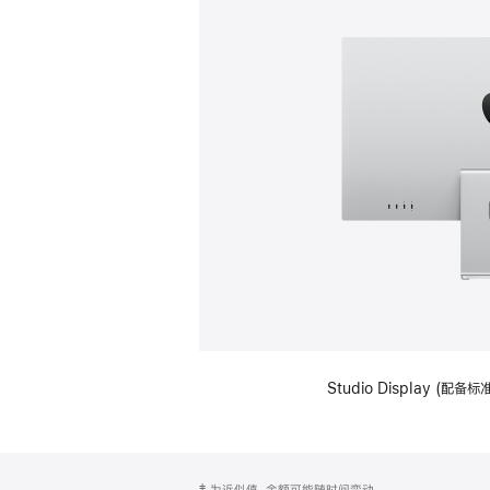
Studio Display (
网
脚