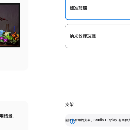
标准玻璃
纳米纹理玻璃
支架
用场景。
标配可调倾斜度的支架，提供 30 度的倾斜度
选
选择你合用的支架。
Studio Display
调节范围。
展