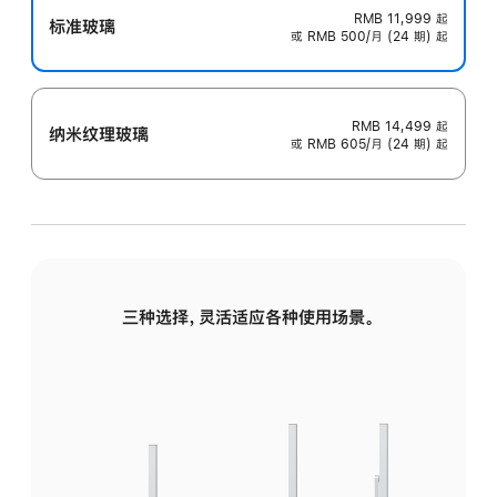
RMB 11,999
起
标准玻璃
或 RMB 500/月 (24 期) 起
RMB 14,499
起
纳米纹理玻璃
或 RMB 605/月 (24 期) 起
三种选择，灵活适应各种使用场景。
标