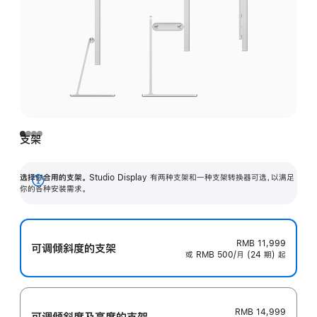
支架
选择你合用的支架。
Studio Display 有两种支架和一种支架转换器可选，以满足
展
你的各种安装需求。
开
RMB 11,999
可调倾斜度的支架
或 RMB 500/月 (24 期) 起
RMB 14,999
可调倾斜度及高‍度的支‍架