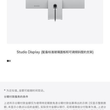
Studio Display (配备标准玻璃面板和可调倾斜度的支架)
网
脚
‡ 为近似值。金额可能随时间变动。
注
页
分期付款服务的条件
页
上述所示分期付款金额仅为使用特定期数免息分期付款估算得出的示例 (仅显示整数数
脚
额，未显示小数点以后的金额)，实际支付金额以银行、花呗或微信分付账单为准。上述分