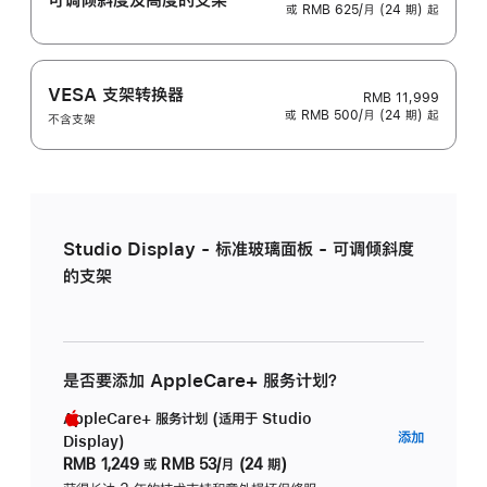
或 RMB 625/月 (24 期) 起
VESA 支架转换器
RMB 11,999
或 RMB 500/月 (24 期) 起
不含支架
Studio Display - 标准玻璃面板 - 可调倾斜度
的支架
是否要添加 AppleCare+ 服务计划？
AppleCare+ 服务计划 (适用于 Studio
AppleC
添加
Display)
服
RMB 1,249
或
RMB 53/月 (24 期)