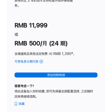
务
获得长达 3 年的技术支持和意外损坏保修服
务。
计
划
(适
RMB 11,999
用
于
或
Studio
RMB 500/月 (24 期)
Display
含增值税及其他法定税费
：约 RMB 1,390
脚
‡。
注
可享免息分期付款
(Studio
Display
-
添加到购物袋
标
准
需要考虑一下？
玻
将此设备加入你的收藏，即可先保留全部配置选择，之后随时
璃
回来再继续选购。
面
板
收藏
-