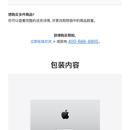
可
调
想购买多件商品？
倾
你可以查看完整的送货详情，并更改购物袋中的商品数量。
斜
度
的
获得购买帮助，
支
立即在线交流
(在
或致电
400-666-8800
。
架
新
的
窗
分
口
包装内容
期
中
付
打
款
开)
选
项)