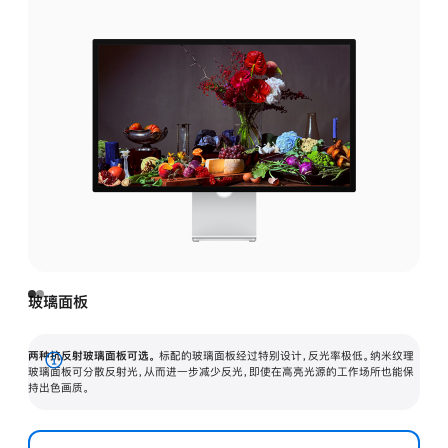
玻璃面板
两种抗反射玻璃面板可选。
标配的玻璃面板经过特别设计，反光率极低。纳米纹理
展
玻璃面板可分散反射光，从而进一步减少反光，即使在高亮光源的工作场所也能保
持出色画质。
开