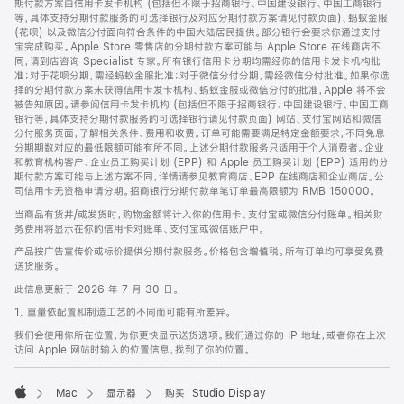
期付款方案由信用卡发卡机构 (包括但不限于招商银行、中国建设银行、中国工商银行
等，具体支持分期付款服务的可选择银行及对应分期付款方案请见付款页面)、蚂蚁金服
(花呗) 以及微信分付面向符合条件的中国大陆居民提供。部分银行会要求你通过支付
宝完成购买。Apple Store 零售店的分期付款方案可能与 Apple Store 在线商店不
同，请到店咨询 Specialist 专家。所有银行信用卡分期均需经你的信用卡发卡机构批
准；对于花呗分期，需经蚂蚁金服批准；对于微信分付分期，需经微信分付批准。如果你选
择的分期付款方案未获得信用卡发卡机构、蚂蚁金服或微信分付的批准，Apple 将不会
被告知原因。请参阅信用卡发卡机构 (包括但不限于招商银行、中国建设银行、中国工商
银行等，具体支持分期付款服务的可选择银行请见付款页面) 网站、支付宝网站和微信
分付服务页面，了解相关条件、费用和收费。订单可能需要满足特定金额要求，不同免息
分期期数对应的最低限额可能有所不同。上述分期付款服务只适用于个人消费者。企业
和教育机构客户、企业员工购买计划 (EPP) 和 Apple 员工购买计划 (EPP) 适用的分
期付款方案可能与上述方案不同，详情请参见教育商店、EPP 在线商店和企业商店。公
司信用卡无资格申请分期。招商银行分期付款单笔订单最高限额为 RMB 150000。
当商品有货并/或发货时，购物金额将计入你的信用卡、支付宝或微信分付账单。相关财
务费用将显示在你的信用卡对账单、支付宝或微信账户中。
产品按广告宣传价或标价提供分期付款服务。价格包含增值税。所有订单均可享受免费
送货服务。
此信息更新于 2026 年 7 月 30 日。
1. 重量依配置和制造工艺的不同而可能有所差异。
我们会使用你所在位置，为你更快显示送货选项。我们通过你的 IP 地址，或者你在上次
访问 Apple 网站时输入的位置信息，找到了你的位置。
Mac
显示器
购买 Studio Display