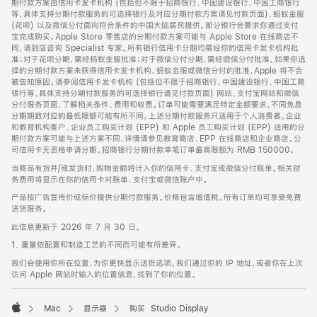
期付款方案由信用卡发卡机构 (包括但不限于招商银行、中国建设银行、中国工商银行
等，具体支持分期付款服务的可选择银行及对应分期付款方案请见付款页面)、蚂蚁金服
(花呗) 以及微信分付面向符合条件的中国大陆居民提供。部分银行会要求你通过支付
宝完成购买。Apple Store 零售店的分期付款方案可能与 Apple Store 在线商店不
同，请到店咨询 Specialist 专家。所有银行信用卡分期均需经你的信用卡发卡机构批
准；对于花呗分期，需经蚂蚁金服批准；对于微信分付分期，需经微信分付批准。如果你选
择的分期付款方案未获得信用卡发卡机构、蚂蚁金服或微信分付的批准，Apple 将不会
被告知原因。请参阅信用卡发卡机构 (包括但不限于招商银行、中国建设银行、中国工商
银行等，具体支持分期付款服务的可选择银行请见付款页面) 网站、支付宝网站和微信
分付服务页面，了解相关条件、费用和收费。订单可能需要满足特定金额要求，不同免息
分期期数对应的最低限额可能有所不同。上述分期付款服务只适用于个人消费者。企业
和教育机构客户、企业员工购买计划 (EPP) 和 Apple 员工购买计划 (EPP) 适用的分
期付款方案可能与上述方案不同，详情请参见教育商店、EPP 在线商店和企业商店。公
司信用卡无资格申请分期。招商银行分期付款单笔订单最高限额为 RMB 150000。
当商品有货并/或发货时，购物金额将计入你的信用卡、支付宝或微信分付账单。相关财
务费用将显示在你的信用卡对账单、支付宝或微信账户中。
产品按广告宣传价或标价提供分期付款服务。价格包含增值税。所有订单均可享受免费
送货服务。
此信息更新于 2026 年 7 月 30 日。
1. 重量依配置和制造工艺的不同而可能有所差异。
我们会使用你所在位置，为你更快显示送货选项。我们通过你的 IP 地址，或者你在上次
访问 Apple 网站时输入的位置信息，找到了你的位置。
Mac
显示器
购买 Studio Display