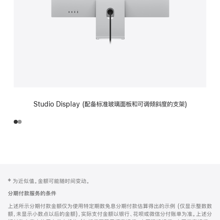
Studio Display (配备标准玻璃面板和可调倾斜度的支架)
网
脚
‡ 为近似值。金额可能随时间变动。
注
页
分期付款服务的条件
页
上述所示分期付款金额仅为使用特定期数免息分期付款估算得出的示例 (仅显示整数数
脚
额，未显示小数点以后的金额)，实际支付金额以银行、花呗或微信分付账单为准。上述分