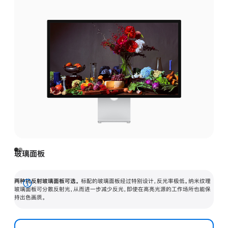
玻璃面板
两种抗反射玻璃面板可选。
标配的玻璃面板经过特别设计，反光率极低。纳米纹理
展
玻璃面板可分散反射光，从而进一步减少反光，即使在高亮光源的工作场所也能保
持出色画质。
开