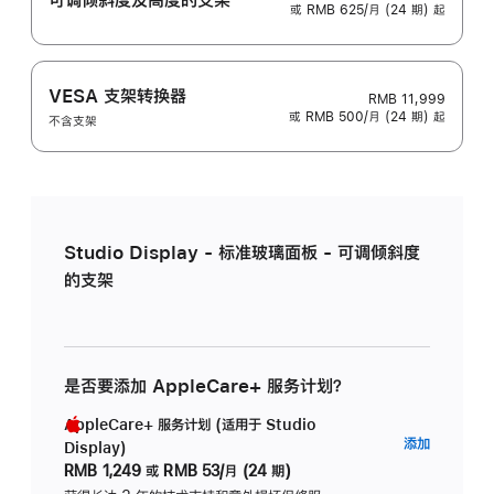
或 RMB 625/月 (24 期) 起
VESA 支架转换器
RMB 11,999
或 RMB 500/月 (24 期) 起
不含支架
Studio Display - 标准玻璃面板 - 可调倾斜度
的支架
是否要添加 AppleCare+ 服务计划？
AppleCare+ 服务计划 (适用于 Studio
AppleC
添加
Display)
服
RMB 1,249
或
RMB 53/月 (24 期)