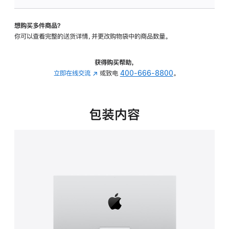
可
调
想购买多件商品？
倾
你可以查看完整的送货详情，并更改购物袋中的商品数量。
斜
度
的
获得购买帮助，
支
立即在线交流
(在
或致电
400-666-8800
。
架
新
的
窗
分
口
包装内容
期
中
付
打
款
开)
选
项)