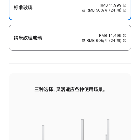
RMB 11,999
起
标准玻璃
或 RMB 500/月 (24 期) 起
RMB 14,499
起
纳米纹理玻璃
或 RMB 605/月 (24 期) 起
三种选择，灵活适应各种使用场景。
标