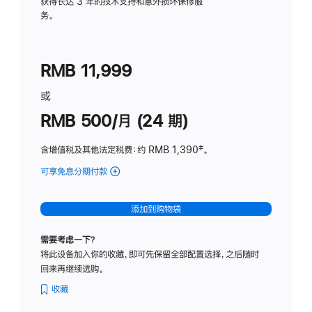
务
获得长达 3 年的技术支持和意外损坏保修服
务。
计
划
(适
RMB 11,999
用
于
或
Studio
RMB 500/月 (24 期)
Display
含增值税及其他法定税费
：约 RMB 1,390
脚
‡。
注
可享免息分期付款
(Studio
Display
-
添加到购物袋
标
准
需要考虑一下？
玻
将此设备加入你的收藏，即可先保留全部配置选择，之后随时
璃
回来再继续选购。
面
板
收藏
-