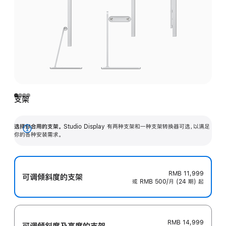
支架
选择你合用的支架。
Studio Display 有两种支架和一种支架转换器可选，以满足
展
你的各种安装需求。
开
RMB 11,999
可调倾斜度的支架
或 RMB 500/月 (24 期) 起
RMB 14,999
可调倾斜度及高‍度的支‍架