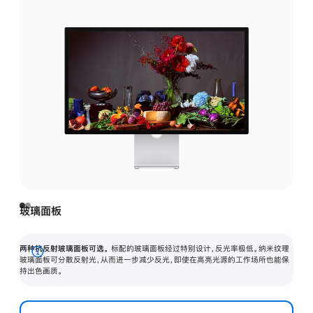
玻璃面板
两种抗反射玻璃面板可选。
标配的玻璃面板经过特别设计，反光率极低。纳米纹理
展
玻璃面板可分散反射光，从而进一步减少反光，即使在高亮光源的工作场所也能保
持出色画质。
开