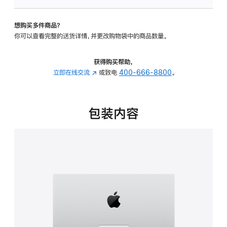
可
调
想购买多件商品？
倾
你可以查看完整的送货详情，并更改购物袋中的商品数量。
斜
度
的
获得购买帮助，
支
立即在线交流
(在
或致电
400-666-8800
。
架
新
的
窗
分
口
包装内容
期
中
付
打
款
开)
选
项)