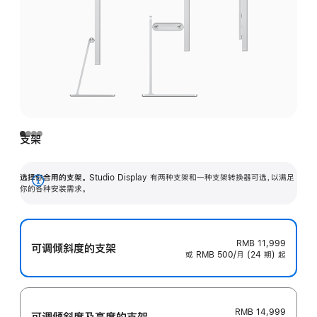
支架
选择你合用的支架。
Studio Display 有两种支架和一种支架转换器可选，以满足
展
你的各种安装需求。
开
RMB 11,999
可调倾斜度的支架
或 RMB 500/月 (24 期) 起
RMB 14,999
可调倾斜度及高‍度的支‍架