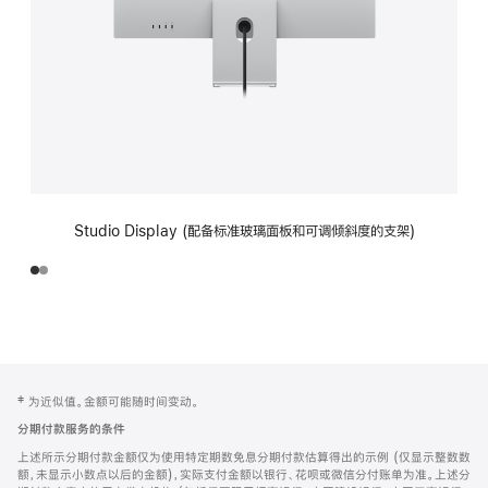
Studio Display (配备标准玻璃面板和可调倾斜度的支架)
网
脚
‡ 为近似值。金额可能随时间变动。
注
页
分期付款服务的条件
页
上述所示分期付款金额仅为使用特定期数免息分期付款估算得出的示例 (仅显示整数数
脚
额，未显示小数点以后的金额)，实际支付金额以银行、花呗或微信分付账单为准。上述分