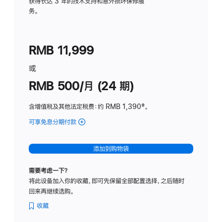
务
获得长达 3 年的技术支持和意外损坏保修服
务。
计
划
(适
RMB 11,999
用
于
或
Studio
RMB 500/月 (24 期)
Display
含增值税及其他法定税费
：约 RMB 1,390
脚
‡。
注
可享免息分期付款
(Studio
Display
-
添加到购物袋
标
准
需要考虑一下？
玻
将此设备加入你的收藏，即可先保留全部配置选择，之后随时
璃
回来再继续选购。
面
板
收藏
-