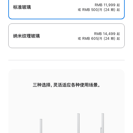
RMB 11,999
起
标准玻璃
或 RMB 500/月 (24 期) 起
RMB 14,499
起
纳米纹理玻璃
或 RMB 605/月 (24 期) 起
三种选择，灵活适应各种使用场景。
标