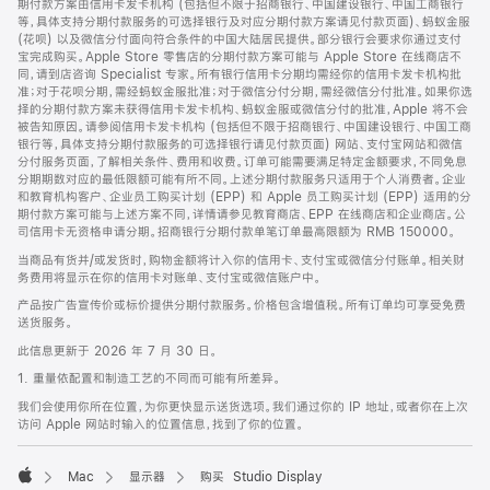
期付款方案由信用卡发卡机构 (包括但不限于招商银行、中国建设银行、中国工商银行
等，具体支持分期付款服务的可选择银行及对应分期付款方案请见付款页面)、蚂蚁金服
(花呗) 以及微信分付面向符合条件的中国大陆居民提供。部分银行会要求你通过支付
宝完成购买。Apple Store 零售店的分期付款方案可能与 Apple Store 在线商店不
同，请到店咨询 Specialist 专家。所有银行信用卡分期均需经你的信用卡发卡机构批
准；对于花呗分期，需经蚂蚁金服批准；对于微信分付分期，需经微信分付批准。如果你选
择的分期付款方案未获得信用卡发卡机构、蚂蚁金服或微信分付的批准，Apple 将不会
被告知原因。请参阅信用卡发卡机构 (包括但不限于招商银行、中国建设银行、中国工商
银行等，具体支持分期付款服务的可选择银行请见付款页面) 网站、支付宝网站和微信
分付服务页面，了解相关条件、费用和收费。订单可能需要满足特定金额要求，不同免息
分期期数对应的最低限额可能有所不同。上述分期付款服务只适用于个人消费者。企业
和教育机构客户、企业员工购买计划 (EPP) 和 Apple 员工购买计划 (EPP) 适用的分
期付款方案可能与上述方案不同，详情请参见教育商店、EPP 在线商店和企业商店。公
司信用卡无资格申请分期。招商银行分期付款单笔订单最高限额为 RMB 150000。
当商品有货并/或发货时，购物金额将计入你的信用卡、支付宝或微信分付账单。相关财
务费用将显示在你的信用卡对账单、支付宝或微信账户中。
产品按广告宣传价或标价提供分期付款服务。价格包含增值税。所有订单均可享受免费
送货服务。
此信息更新于 2026 年 7 月 30 日。
1. 重量依配置和制造工艺的不同而可能有所差异。
我们会使用你所在位置，为你更快显示送货选项。我们通过你的 IP 地址，或者你在上次
访问 Apple 网站时输入的位置信息，找到了你的位置。
Mac
显示器
购买 Studio Display