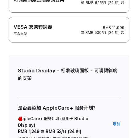
或 RMB 625/月 (24 期) 起
VESA 支架转换器
RMB 11,999
或 RMB 500/月 (24 期) 起
不含支架
Studio Display - 标准玻璃面板 - 可调倾斜度
的支架
是否要添加 AppleCare+ 服务计划？
AppleCare+ 服务计划 (适用于 Studio
AppleC
添加
Display)
服
RMB 1,249
或
RMB 53/月 (24 期)