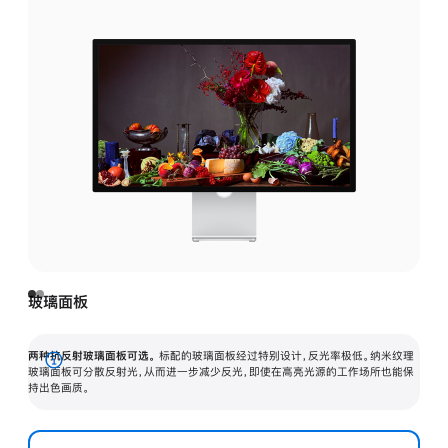
玻璃面板
两种抗反射玻璃面板可选。
标配的玻璃面板经过特别设计，反光率极低。纳米纹理
展
玻璃面板可分散反射光，从而进一步减少反光，即使在高亮光源的工作场所也能保
持出色画质。
开