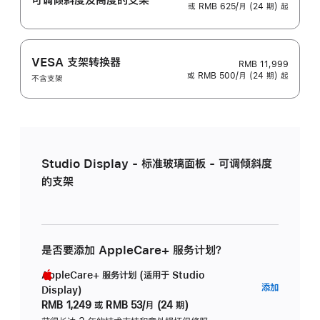
或 RMB 625/月 (24 期) 起
VESA 支架转换器
RMB 11,999
或 RMB 500/月 (24 期) 起
不含支架
Studio Display - 标准玻璃面板 - 可调倾斜度
的支架
是否要添加 AppleCare+ 服务计划？
AppleCare+ 服务计划 (适用于 Studio
AppleC
添加
Display)
服
RMB 1,249
或
RMB 53/月 (24 期)