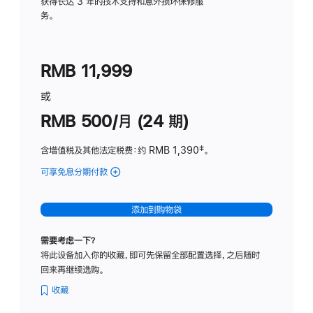
务
获得长达 3 年的技术支持和意外损坏保修服
务。
计
划
(适
RMB 11,999
用
于
或
Studio
RMB 500/月 (24 期)
Display
含增值税及其他法定税费
：约 RMB 1,390
脚
‡。
注
可享免息分期付款
(Studio
Display
-
添加到购物袋
标
准
需要考虑一下？
玻
将此设备加入你的收藏，即可先保留全部配置选择，之后随时
璃
回来再继续选购。
面
板
收藏
-