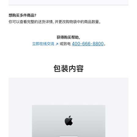
可
调
想购买多件商品？
倾
你可以查看完整的送货详情，并更改购物袋中的商品数量。
斜
度
的
获得购买帮助，
支
立即在线交流
(在
或致电
400-666-8800
。
架
新
的
窗
分
口
包装内容
期
中
付
打
款
开)
选
项)