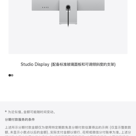
Studio Display (配备标准玻璃面板和可调倾斜度的支架)
网
脚
‡ 为近似值。金额可能随时间变动。
注
页
分期付款服务的条件
页
上述所示分期付款金额仅为使用特定期数免息分期付款估算得出的示例 (仅显示整数数
脚
额，未显示小数点以后的金额)，实际支付金额以银行、花呗或微信分付账单为准。上述分