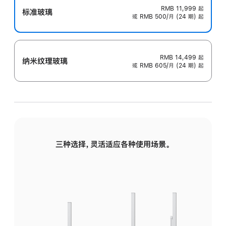
RMB 11,999
起
标准玻璃
或 RMB 500/月 (24 期) 起
RMB 14,499
起
纳米纹理玻璃
或 RMB 605/月 (24 期) 起
三种选择，灵活适应各种使用场景。
标