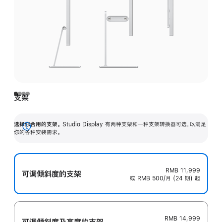
支架
选择你合用的支架。
Studio Display 有两种支架和一种支架转换器可选，以满足
展
你的各种安装需求。
开
RMB 11,999
可调倾斜度的支架
或 RMB 500/月 (24 期) 起
RMB 14,999
可调倾斜度及高‍度的支‍架