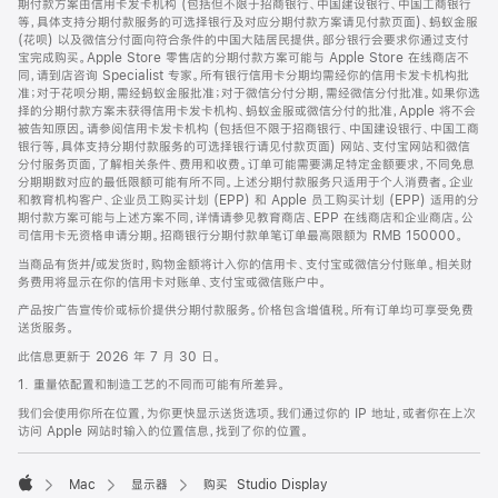
期付款方案由信用卡发卡机构 (包括但不限于招商银行、中国建设银行、中国工商银行
等，具体支持分期付款服务的可选择银行及对应分期付款方案请见付款页面)、蚂蚁金服
(花呗) 以及微信分付面向符合条件的中国大陆居民提供。部分银行会要求你通过支付
宝完成购买。Apple Store 零售店的分期付款方案可能与 Apple Store 在线商店不
同，请到店咨询 Specialist 专家。所有银行信用卡分期均需经你的信用卡发卡机构批
准；对于花呗分期，需经蚂蚁金服批准；对于微信分付分期，需经微信分付批准。如果你选
择的分期付款方案未获得信用卡发卡机构、蚂蚁金服或微信分付的批准，Apple 将不会
被告知原因。请参阅信用卡发卡机构 (包括但不限于招商银行、中国建设银行、中国工商
银行等，具体支持分期付款服务的可选择银行请见付款页面) 网站、支付宝网站和微信
分付服务页面，了解相关条件、费用和收费。订单可能需要满足特定金额要求，不同免息
分期期数对应的最低限额可能有所不同。上述分期付款服务只适用于个人消费者。企业
和教育机构客户、企业员工购买计划 (EPP) 和 Apple 员工购买计划 (EPP) 适用的分
期付款方案可能与上述方案不同，详情请参见教育商店、EPP 在线商店和企业商店。公
司信用卡无资格申请分期。招商银行分期付款单笔订单最高限额为 RMB 150000。
当商品有货并/或发货时，购物金额将计入你的信用卡、支付宝或微信分付账单。相关财
务费用将显示在你的信用卡对账单、支付宝或微信账户中。
产品按广告宣传价或标价提供分期付款服务。价格包含增值税。所有订单均可享受免费
送货服务。
此信息更新于 2026 年 7 月 30 日。
1. 重量依配置和制造工艺的不同而可能有所差异。
我们会使用你所在位置，为你更快显示送货选项。我们通过你的 IP 地址，或者你在上次
访问 Apple 网站时输入的位置信息，找到了你的位置。
Mac
显示器
购买 Studio Display