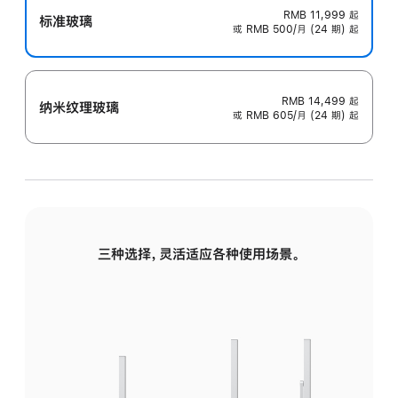
RMB 11,999
起
标准玻璃
或 RMB 500/月 (24 期) 起
RMB 14,499
起
纳米纹理玻璃
或 RMB 605/月 (24 期) 起
三种选择，灵活适应各种使用场景。
标