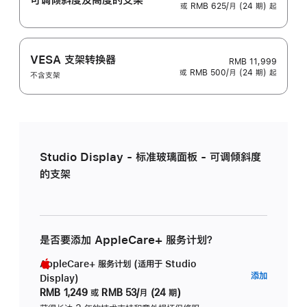
或 RMB 625/月 (24 期) 起
VESA 支架转换器
RMB 11,999
或 RMB 500/月 (24 期) 起
不含支架
Studio Display - 标准玻璃面板 - 可调倾斜度
的支架
是否要添加 AppleCare+ 服务计划？
AppleCare+ 服务计划 (适用于 Studio
AppleC
添加
Display)
服
RMB 1,249
或
RMB 53/月 (24 期)