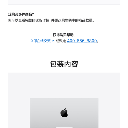
可
调
想购买多件商品？
倾
你可以查看完整的送货详情，并更改购物袋中的商品数量。
斜
度
的
获得购买帮助，
支
立即在线交流
(在
或致电
400-666-8800
。
架
新
的
窗
分
口
包装内容
期
中
付
打
款
开)
选
项)