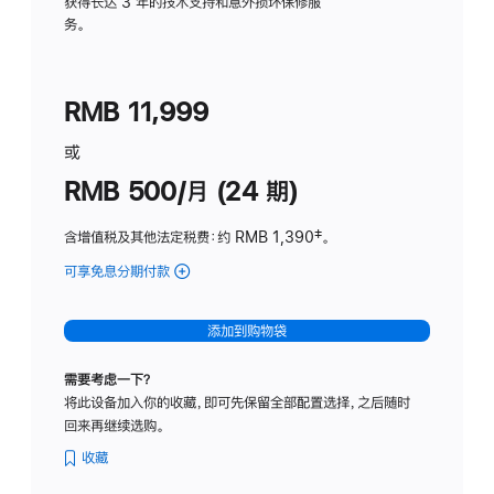
务
获得长达 3 年的技术支持和意外损坏保修服
务。
计
划
(适
RMB 11,999
用
于
或
Studio
RMB 500/月 (24 期)
Display
含增值税及其他法定税费
：约 RMB 1,390
脚
‡。
注
可享免息分期付款
(Studio
Display
-
添加到购物袋
标
准
需要考虑一下？
玻
将此设备加入你的收藏，即可先保留全部配置选择，之后随时
璃
回来再继续选购。
面
板
收藏
-