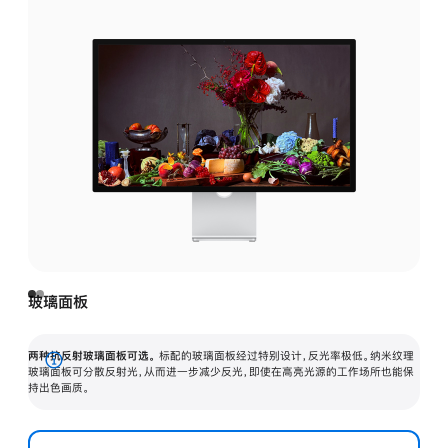
玻璃面板
两种抗反射玻璃面板可选。
标配的玻璃面板经过特别设计，反光率极低。纳米纹理
展
玻璃面板可分散反射光，从而进一步减少反光，即使在高亮光源的工作场所也能保
持出色画质。
开