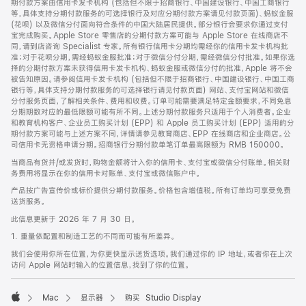
期付款方案由信用卡发卡机构 (包括但不限于招商银行、中国建设银行、中国工商银行
等，具体支持分期付款服务的可选择银行及对应分期付款方案请见付款页面)、蚂蚁金服
(花呗) 以及微信分付面向符合条件的中国大陆居民提供。部分银行会要求你通过支付
宝完成购买。Apple Store 零售店的分期付款方案可能与 Apple Store 在线商店不
同，请到店咨询 Specialist 专家。所有银行信用卡分期均需经你的信用卡发卡机构批
准；对于花呗分期，需经蚂蚁金服批准；对于微信分付分期，需经微信分付批准。如果你选
择的分期付款方案未获得信用卡发卡机构、蚂蚁金服或微信分付的批准，Apple 将不会
被告知原因。请参阅信用卡发卡机构 (包括但不限于招商银行、中国建设银行、中国工商
银行等，具体支持分期付款服务的可选择银行请见付款页面) 网站、支付宝网站和微信
分付服务页面，了解相关条件、费用和收费。订单可能需要满足特定金额要求，不同免息
分期期数对应的最低限额可能有所不同。上述分期付款服务只适用于个人消费者。企业
和教育机构客户、企业员工购买计划 (EPP) 和 Apple 员工购买计划 (EPP) 适用的分
期付款方案可能与上述方案不同，详情请参见教育商店、EPP 在线商店和企业商店。公
司信用卡无资格申请分期。招商银行分期付款单笔订单最高限额为 RMB 150000。
当商品有货并/或发货时，购物金额将计入你的信用卡、支付宝或微信分付账单。相关财
务费用将显示在你的信用卡对账单、支付宝或微信账户中。
产品按广告宣传价或标价提供分期付款服务。价格包含增值税。所有订单均可享受免费
送货服务。
此信息更新于 2026 年 7 月 30 日。
1. 重量依配置和制造工艺的不同而可能有所差异。
我们会使用你所在位置，为你更快显示送货选项。我们通过你的 IP 地址，或者你在上次
访问 Apple 网站时输入的位置信息，找到了你的位置。
Mac
显示器
购买 Studio Display