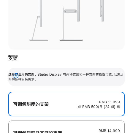
支架
选择你合用的支架。
Studio Display 有两种支架和一种支架转换器可选，以满足
展
你的各种安装需求。
开
RMB 11,999
可调倾斜度的支架
或 RMB 500/月 (24 期) 起
RMB 14,999
可调倾斜度及高‍度的支‍架