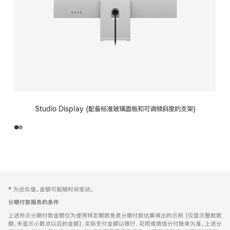
Studio Display (配备标准玻璃面板和可调倾斜度的支架)
网
脚
‡ 为近似值。金额可能随时间变动。
注
页
分期付款服务的条件
页
上述所示分期付款金额仅为使用特定期数免息分期付款估算得出的示例 (仅显示整数数
脚
额，未显示小数点以后的金额)，实际支付金额以银行、花呗或微信分付账单为准。上述分