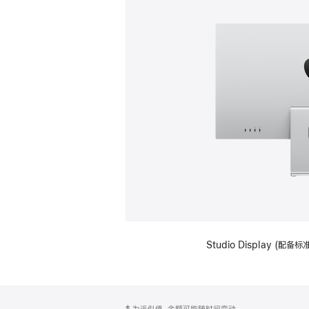
Studio Display (
网
脚