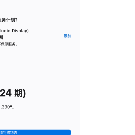
 服务计划？
dio Display)
AppleCare+
添加
期)
服
坏保修服务。
务
计
划
(适
用
于
24 期)
Studio
Display)
1,390
脚
‡。
注
加到购物袋