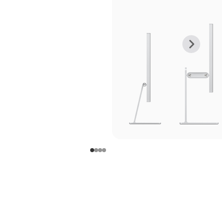
上
下
一
一
张
张
图
图
库
库
图
图
片
片
-
-
支
支
架
架