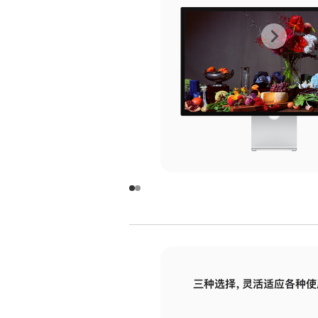
上
下
一
一
张
张
图
图
库
库
图
图
片
片
-
-
玻
玻
璃
璃
三种选择，灵活适应各种使
面
面
板
板