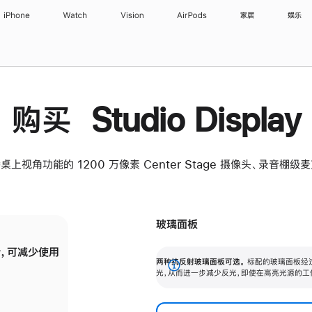
iPhone
Watch
Vision
AirPods
家居
娱乐
购买 Studio Display
桌上视角功能的 1200 万像素 Center Stage 摄像头、录音棚
玻璃面板
，可减少使用
纳米纹理玻璃面板可进一步减少反光，即使在
两种抗反射玻璃面板可选。
标配的玻璃面板经
。
有高亮光源的场所使用，也能保持出色画质。
展
光，从而进一步减少反光，即使在高亮光源的工
开