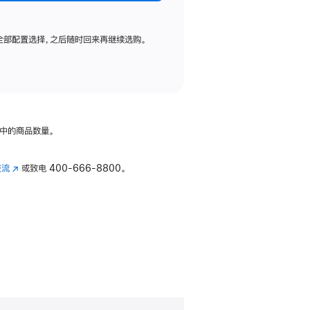
全部配置选择，之后随时回来再继续选购。
中的商品数量。
交流
(在
或致电
400-666-8800。
新
窗
口
中
打
开)