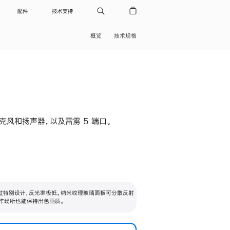
配件
技术支持
概览
技术规格
级麦克风和扬声器，以及雷雳 5 端口。
过特别设计，反光率极低。纳米纹理玻璃面板可分散反射
作场所也能保持出色画质。