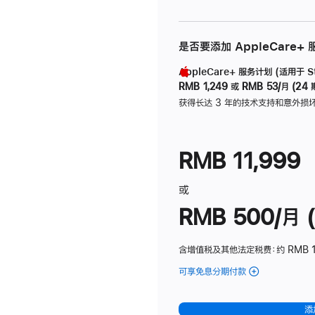
是否要添加 AppleCare+
AppleCare+ 服务计划 (适用于 Stu
RMB 1,249
或
RMB 53/月 (24 
获得长达 3 年的技术支持和意外损
RMB 11,999
或
RMB 500/月 (
含增值税及其他法定税费
：约 RMB 
可享免息分期付款
(Studio
Display
-
添