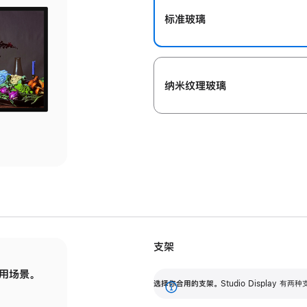
标准玻璃
纳米纹理玻璃
支架
用场景。
标配可调倾斜度的支架，提供 30 度的倾斜度
选
选择你合用的支架。
Studio Display
调节范围。
展