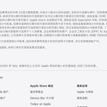
算得出的示例 (仅显示整数数额，未显示小数点以后的金额)，实际支付金额以银行、花呗或
等，具体支持分期付款服务的可选择银行及对应分期付款方案请见付款页面)、蚂蚁金服 (花呗
售店的分期付款方案可能与 Apple Store 在线商店不同，请到店咨询 Specialist 专
分付批准。如果你选择的分期付款方案未获得信用卡发卡机构、蚂蚁金服或微信分付的批准，Ap
具体支持分期付款服务的可选择银行请见付款页面) 网站、支付宝网站和微信分付服务页面，
期付款服务只适用于个人消费者。企业和教育机构客户、企业员工购买计划 (EPP) 和 Appl
企业商店。公司信用卡无资格申请分期。招商银行分期付款单笔订单最高限额为 RMB 150000
支付宝或微信分付账单。相关财务费用将显示在你的信用卡对账单、支付宝或微信账户中。
增值税。所有订单均可享受免费送货服务。
的 IP 地址，或者你在上次访问 Apple 网站时输入的位置信息，找到了你的位置。
ay
Apple Store 商店
商务应用
le 账户
查找零售店
Apple 与商务
e 账户
Genius Bar 天才吧
商务选购
Today at Apple