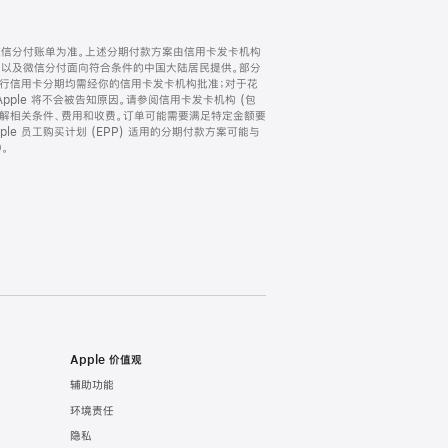
微信分付账单为准。上述分期付款方案由信用卡发卡机构
) 以及微信分付面向符合条件的中国大陆居民提供。部分
家。所有银行信用卡分期均需经你的信用卡发卡机构批准；对于花
ple 将不会被告知原因。请参阅信用卡发卡机构 (包
了解相关条件、费用和收费。订单可能需要满足特定金额要
e 员工购买计划 (EPP) 适用的分期付款方案可能与
。
Apple 价值观
辅助功能
环境责任
隐私