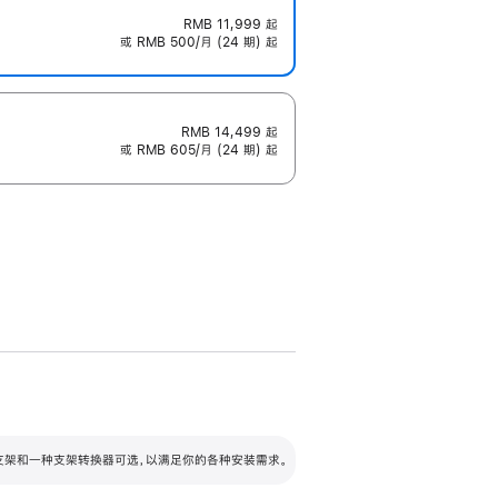
RMB 11,999
起
或 RMB 500/月 (24 期) 起
RMB 14,499
起
或 RMB 605/月 (24 期) 起
配可调倾斜度及高度的支架，额外增加 105
VESA 支架转换器
 有两种支架和一种支架转换器可选，以满足你的各种安装需求。
毫米的高度调节范围。
容的支架 (未随附)