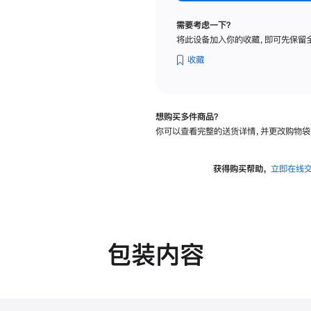
标
准
需要考虑一下？
玻
将此设备加入你的收藏，即可先保留
璃
面
收藏
板
-
可
想购买多件商品？
调
你可以查看完整的送货详情，并更改购物袋
倾
斜
度
获得购买帮助，
立即在线
的
支
架
的
分
包装内容
期
付
款
选
项)