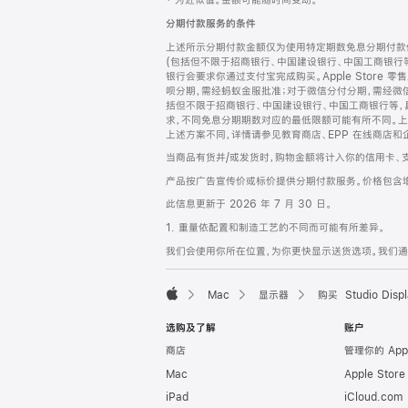
‡ 为近似值。金额可能随时间变动。
注
页
分期付款服务的条件
页
上述所示分期付款金额仅为使用特定期数免息分期付款估
脚
(包括但不限于招商银行、中国建设银行、中国工商银行
银行会要求你通过支付宝完成购买。Apple Store 零
呗分期，需经蚂蚁金服批准；对于微信分付分期，需经微信
括但不限于招商银行、中国建设银行、中国工商银行等，
求，不同免息分期期数对应的最低限额可能有所不同。上述分
上述方案不同，详情请参见教育商店、EPP 在线商店和
当商品有货并/或发货时，购物金额将计入你的信用卡、
产品按广告宣传价或标价提供分期付款服务。价格包含
此信息更新于 2026 年 7 月 30 日。
1. 重量依配置和制造工艺的不同而可能有所差异。
我们会使用你所在位置，为你更快显示送货选项。我们通过你
Mac
显示器
购买 Studio Displ
Apple
选购及了解
账户
商店
管理你的 App
Mac
Apple Stor
iPad
iCloud.com