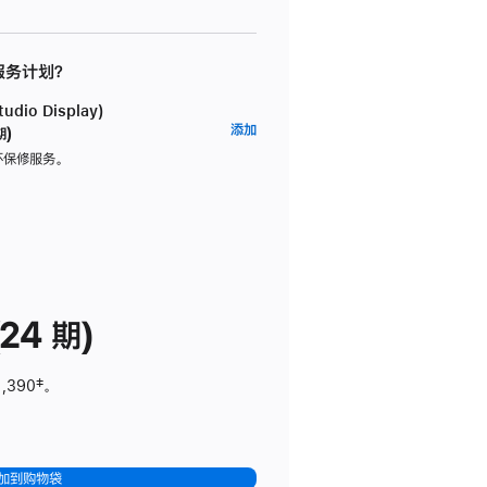
 服务计划？
dio Display)
AppleCare+
添加
期)
服
坏保修服务。
务
计
划
(适
用
于
24 期)
Studio
Display)
1,390
脚
‡。
注
加到购物袋