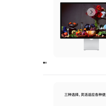
上
下
一
一
张
张
图
图
库
库
图
图
片
片
-
-
玻
玻
璃
璃
三种选择，灵活适应各种使
面
面
板
板