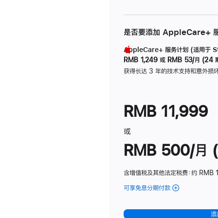
是否要添加 AppleCare+
AppleCare+ 服务计划 (适用于 Stu
RMB 1,249
或
RMB 53/月 (24 
获得长达 3 年的技术支持和意外损
RMB 11,999
或
RMB 500/月 (
含增值税及其他法定税费
：约 RMB 
可享免息分期付款
(Studio
Display
-
添