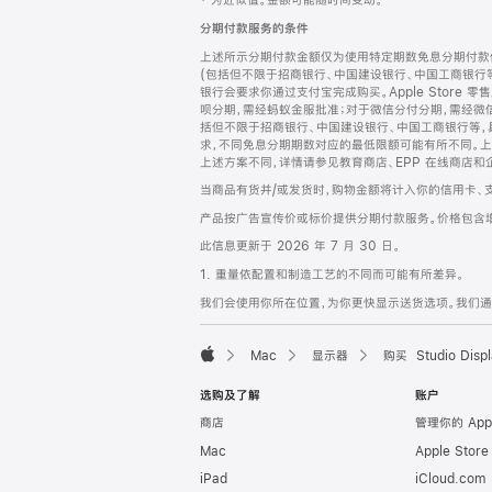
‡ 为近似值。金额可能随时间变动。
注
页
分期付款服务的条件
页
上述所示分期付款金额仅为使用特定期数免息分期付款估
脚
(包括但不限于招商银行、中国建设银行、中国工商银行
银行会要求你通过支付宝完成购买。Apple Store 零
呗分期，需经蚂蚁金服批准；对于微信分付分期，需经微信
括但不限于招商银行、中国建设银行、中国工商银行等，
求，不同免息分期期数对应的最低限额可能有所不同。上述分
上述方案不同，详情请参见教育商店、EPP 在线商店和
当商品有货并/或发货时，购物金额将计入你的信用卡、
产品按广告宣传价或标价提供分期付款服务。价格包含
此信息更新于 2026 年 7 月 30 日。
1. 重量依配置和制造工艺的不同而可能有所差异。
我们会使用你所在位置，为你更快显示送货选项。我们通过你
Mac
显示器
购买 Studio Displ
Apple
选购及了解
账户
商店
管理你的 App
Mac
Apple Stor
iPad
iCloud.com