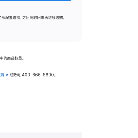
全部配置选择，之后随时回来再继续选购。
中的商品数量。
交流
(在
或致电
400-666-8800。
新
窗
口
中
打
开)