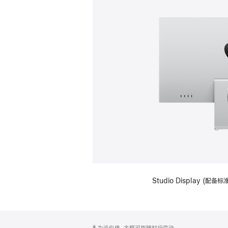
Studio Display (
网
脚