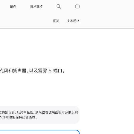
配件
技术支持
概览
技术规格
级麦克风和扬声器，以及雷雳 5 端口。
过特别设计，反光率极低。纳米纹理玻璃面板可分散反射
作场所也能保持出色画质。