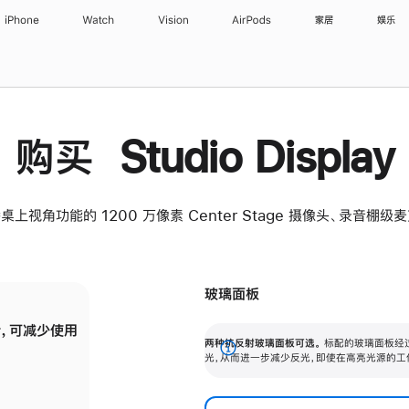
iPhone
Watch
Vision
AirPods
家居
娱乐
购买 Studio Display
桌上视角功能的 1200 万像素 Center Stage 摄像头、录音棚
玻璃面板
，可减少使用
纳米纹理玻璃面板可进一步减少反光，即使在
两种抗反射玻璃面板可选。
标配的玻璃面板经
。
有高亮光源的场所使用，也能保持出色画质。
展
光，从而进一步减少反光，即使在高亮光源的工
开