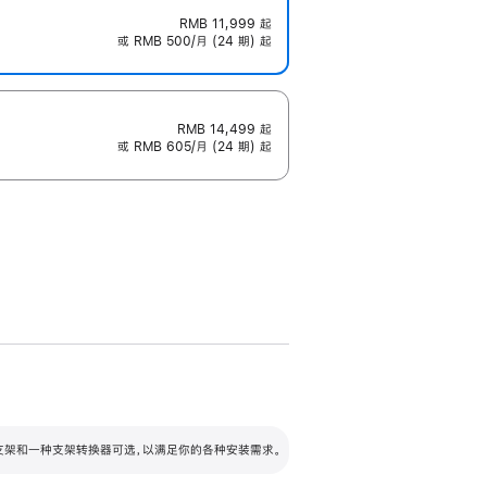
RMB 11,999
起
或 RMB 500/月 (24 期) 起
RMB 14,499
起
或 RMB 605/月 (24 期) 起
配可调倾斜度及高度的支架，额外增加 105
VESA 支架转换器
 有两种支架和一种支架转换器可选，以满足你的各种安装需求。
毫米的高度调节范围。
容的支架 (未随附)