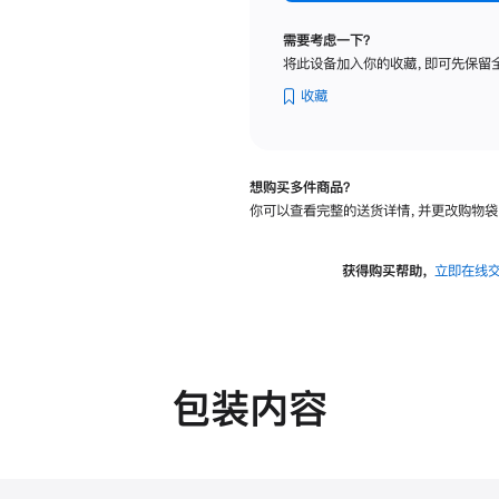
标
准
需要考虑一下？
玻
将此设备加入你的收藏，即可先保留
璃
面
收藏
板
-
可
想购买多件商品？
调
你可以查看完整的送货详情，并更改购物袋
倾
斜
度
获得购买帮助，
立即在线
的
支
架
的
分
包装内容
期
付
款
选
项)