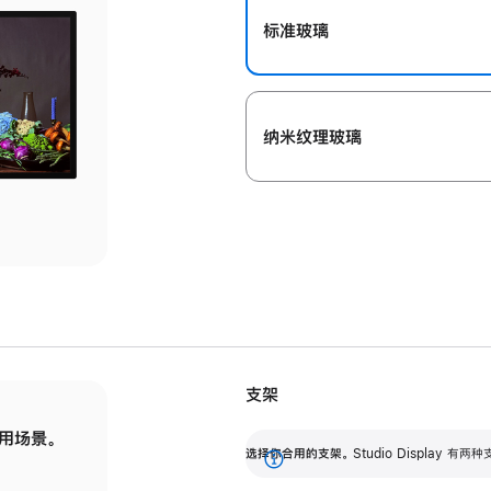
标准玻璃
纳米纹理玻璃
支架
用场景。
标配可调倾斜度的支架，提供 30 度的倾斜度
选
选择你合用的支架。
Studio Display
调节范围。
展