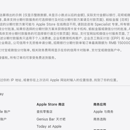
算得出的示例 (仅显示整数数额，未显示小数点以后的金额)，实际支付金额以银行、花呗或
等，具体支持分期付款服务的可选择银行及对应分期付款方案请见付款页面)、蚂蚁金服 (花呗
售店的分期付款方案可能与 Apple Store 在线商店不同，请到店咨询 Specialist 专
分付批准。如果你选择的分期付款方案未获得信用卡发卡机构、蚂蚁金服或微信分付的批准，Ap
具体支持分期付款服务的可选择银行请见付款页面) 网站、支付宝网站和微信分付服务页面，
期付款服务只适用于个人消费者。企业和教育机构客户、企业员工购买计划 (EPP) 和 Appl
企业商店。公司信用卡无资格申请分期。招商银行分期付款单笔订单最高限额为 RMB 150000
支付宝或微信分付账单。相关财务费用将显示在你的信用卡对账单、支付宝或微信账户中。
增值税。所有订单均可享受免费送货服务。
的 IP 地址，或者你在上次访问 Apple 网站时输入的位置信息，找到了你的位置。
ay
Apple Store 商店
商务应用
le 账户
查找零售店
Apple 与商务
e 账户
Genius Bar 天才吧
商务选购
Today at Apple