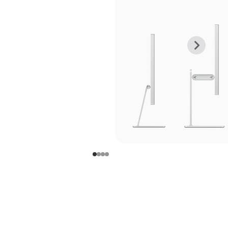
上
下
一
一
张
张
图
图
库
库
图
图
片
片
-
-
支
支
架
架