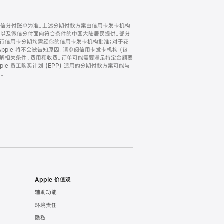
微信分付账单为准。上述分期付款方案由信用卡发卡机构
) 以及微信分付面向符合条件的中国大陆居民提供。部分
家。所有银行信用卡分期均需经你的信用卡发卡机构批准；对于花
ple 将不会被告知原因。请参阅信用卡发卡机构 (包
了解相关条件、费用和收费。订单可能需要满足特定金额要
e 员工购买计划 (EPP) 适用的分期付款方案可能与
。
Apple 价值观
辅助功能
环境责任
隐私