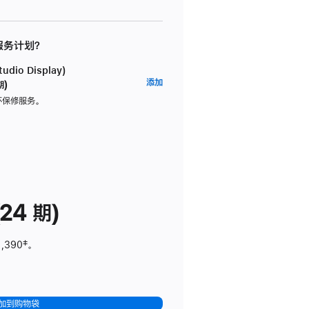
 服务计划？
dio Display)
AppleCare+
添加
期)
服
坏保修服务。
务
计
划
(适
用
于
24 期)
Studio
Display)
1,390
脚
‡。
注
加到购物袋