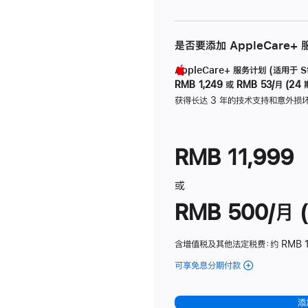
是否要添加 AppleCare+
AppleCare+ 服务计划 (适用于 Stu
RMB 1,249
或
RMB 53/月 (24 
获得长达 3 年的技术支持和意外损
RMB 11,999
或
RMB 500/月 (
含增值税及其他法定税费
：约 RMB 
可享免息分期付款
(Studio
Display
-
添