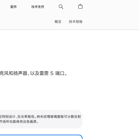
配件
技术支持
概览
技术规格
级麦克风和扬声器，以及雷雳 5 端口。
过特别设计，反光率极低。纳米纹理玻璃面板可分散反射
作场所也能保持出色画质。