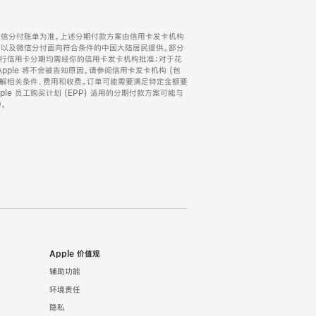
微信分付账单为准。上述分期付款方案由信用卡发卡机构
) 以及微信分付面向符合条件的中国大陆居民提供。部分
家。所有银行信用卡分期均需经你的信用卡发卡机构批准；对于花
ple 将不会被告知原因。请参阅信用卡发卡机构 (包
了解相关条件、费用和收费。订单可能需要满足特定金额要
e 员工购买计划 (EPP) 适用的分期付款方案可能与
。
Apple 价值观
辅助功能
环境责任
隐私