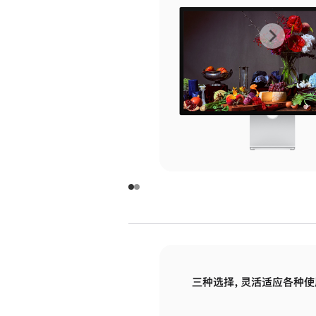
上
下
一
一
张
张
图
图
库
库
图
图
片
片
-
-
玻
玻
璃
璃
三种选择，灵活适应各种使
面
面
板
板