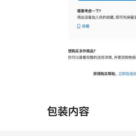
标
准
需要考虑一下？
玻
将此设备加入你的收藏，即可先保留
璃
面
收藏
板
-
可
想购买多件商品？
调
你可以查看完整的送货详情，并更改购物袋
倾
斜
度
获得购买帮助，
立即在线
的
支
架
的
分
包装内容
期
付
款
选
项)