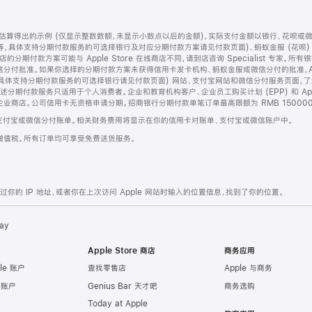
算得出的示例 (仅显示整数数额，未显示小数点以后的金额)，实际支付金额以银行、花呗或
等，具体支持分期付款服务的可选择银行及对应分期付款方案请见付款页面)、蚂蚁金服 (花呗
售店的分期付款方案可能与 Apple Store 在线商店不同，请到店咨询 Specialist 专
分付批准。如果你选择的分期付款方案未获得信用卡发卡机构、蚂蚁金服或微信分付的批准，Ap
具体支持分期付款服务的可选择银行请见付款页面) 网站、支付宝网站和微信分付服务页面，
期付款服务只适用于个人消费者。企业和教育机构客户、企业员工购买计划 (EPP) 和 Appl
企业商店。公司信用卡无资格申请分期。招商银行分期付款单笔订单最高限额为 RMB 150000
支付宝或微信分付账单。相关财务费用将显示在你的信用卡对账单、支付宝或微信账户中。
增值税。所有订单均可享受免费送货服务。
的 IP 地址，或者你在上次访问 Apple 网站时输入的位置信息，找到了你的位置。
ay
Apple Store 商店
商务应用
le 账户
查找零售店
Apple 与商务
e 账户
Genius Bar 天才吧
商务选购
Today at Apple