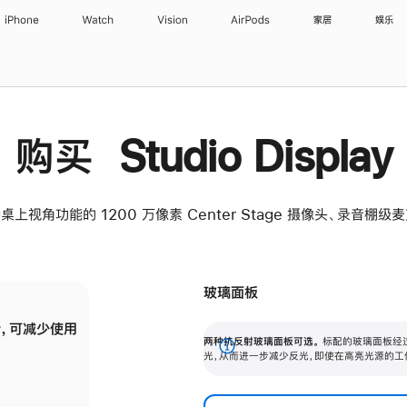
iPhone
Watch
Vision
AirPods
家居
娱乐
购买 Studio Display
桌上视角功能的 1200 万像素 Center Stage 摄像头、录音棚
玻璃面板
，可减少使用
纳米纹理玻璃面板可进一步减少反光，即使在
两种抗反射玻璃面板可选。
标配的玻璃面板经
。
有高亮光源的场所使用，也能保持出色画质。
展
光，从而进一步减少反光，即使在高亮光源的工
开