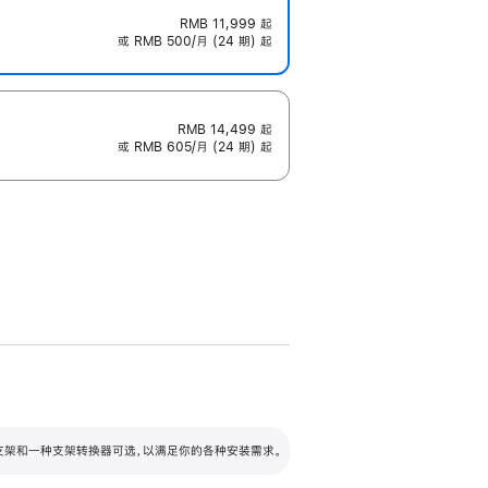
RMB 11,999
起
或 RMB 500/月 (24 期) 起
RMB 14,499
起
或 RMB 605/月 (24 期) 起
配可调倾斜度及高度的支架，额外增加 105
VESA 支架转换器
 有两种支架和一种支架转换器可选，以满足你的各种安装需求。
毫米的高度调节范围。
容的支架 (未随附)