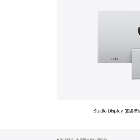
Studio Display (
网
脚