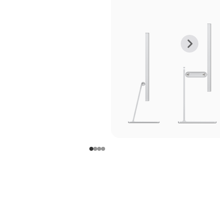
上
下
一
一
张
张
图
图
库
库
图
图
片
片
-
-
支
支
架
架