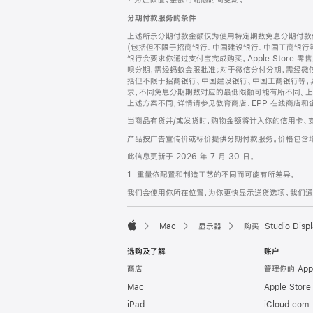
‡ 为近似值。金额可能随时间变动。
注
页
分期付款服务的条件
页
上述所示分期付款金额仅为使用特定期数免息分期付款估
脚
(包括但不限于招商银行、中国建设银行、中国工商银行
银行会要求你通过支付宝完成购买。Apple Store 零
呗分期，需经蚂蚁金服批准；对于微信分付分期，需经微信
括但不限于招商银行、中国建设银行、中国工商银行等，
求，不同免息分期期数对应的最低限额可能有所不同。上述分
上述方案不同，详情请参见教育商店、EPP 在线商店和
当商品有货并/或发货时，购物金额将计入你的信用卡、
产品按广告宣传价或标价提供分期付款服务。价格包含
此信息更新于 2026 年 7 月 30 日。
1. 重量依配置和制造工艺的不同而可能有所差异。
我们会使用你所在位置，为你更快显示送货选项。我们通过你
Mac
显示器
购买 Studio Displ
Apple
选购及了解
账户
商店
管理你的 App
Mac
Apple Stor
iPad
iCloud.com