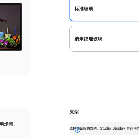
标准玻璃
纳米纹理玻璃
支架
用场景。
标配可调倾斜度的支架，提供 30 度的倾斜度
选
选择你合用的支架。
Studio Display
调节范围。
展