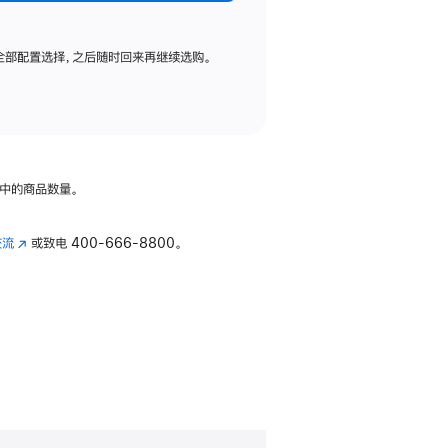
全部配置选择，之后随时回来再继续选购。
中的商品数量。
交流
(在
或致电
400-666-8800。
新
窗
口
中
打
开)