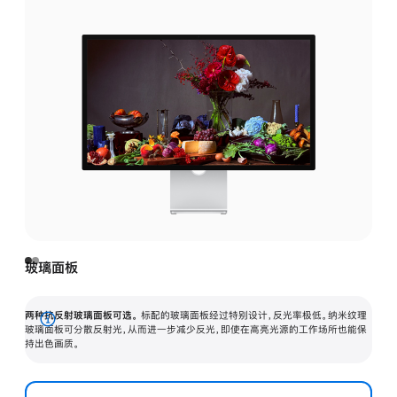
玻璃面板
两种抗反射玻璃面板可选。
标配的玻璃面板经过特别设计，反光率极低。纳米纹理
展
玻璃面板可分散反射光，从而进一步减少反光，即使在高亮光源的工作场所也能保
持出色画质。
开