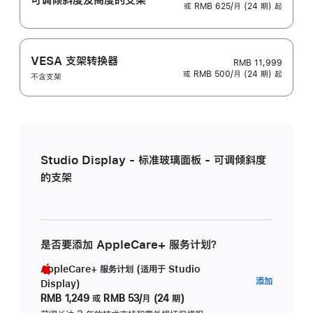
或 RMB 625/月 (24 期) 起
VESA 支架转换器
RMB 11,999
或 RMB 500/月 (24 期) 起
不含支架
Studio Display - 标准玻璃面板 - 可调倾斜度
的支架
是否要添加 AppleCare+ 服务计划？
AppleCare+ 服务计划 (适用于 Studio
AppleC
添加
Display)
服
RMB 1,249
或
RMB 53/月 (24 期)