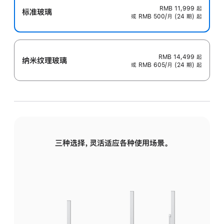
RMB 11,999
起
标准玻璃
或 RMB 500/月 (24 期) 起
RMB 14,499
起
纳米纹理玻璃
或 RMB 605/月 (24 期) 起
三种选择，灵活适应各种使用场景。
标