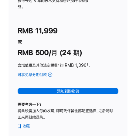
务
获得长达 3 年的技术支持和意外损坏保修服
务。
计
划
(适
RMB 11,999
用
于
或
Studio
RMB 500/月 (24 期)
Display
含增值税及其他法定税费
：约 RMB 1,390
脚
‡。
注
可享免息分期付款
(Studio
Display
-
添加到购物袋
标
准
需要考虑一下？
玻
将此设备加入你的收藏，即可先保留全部配置选择，之后随时
璃
回来再继续选购。
面
板
收藏
-