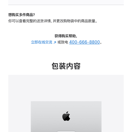
可
调
想购买多件商品？
倾
你可以查看完整的送货详情，并更改购物袋中的商品数量。
斜
度
的
获得购买帮助，
支
立即在线交流
(在
或致电
400-666-8800
。
架
新
的
窗
分
口
包装内容
期
中
付
打
款
开)
选
项)