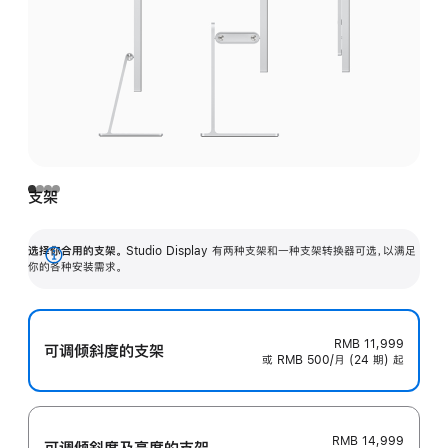
支架
选择你合用的支架。
Studio Display 有两种支架和一种支架转换器可选，以满足
展
你的各种安装需求。
开
RMB 11,999
可调倾斜度的支架
或 RMB 500/月 (24 期) 起
RMB 14,999
可调倾斜度及高‍度的支‍架