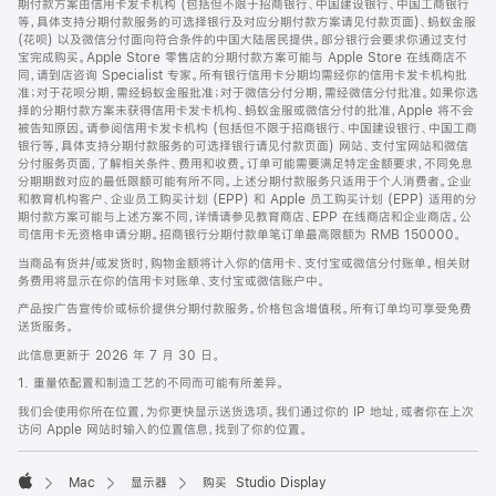
期付款方案由信用卡发卡机构 (包括但不限于招商银行、中国建设银行、中国工商银行
等，具体支持分期付款服务的可选择银行及对应分期付款方案请见付款页面)、蚂蚁金服
(花呗) 以及微信分付面向符合条件的中国大陆居民提供。部分银行会要求你通过支付
宝完成购买。Apple Store 零售店的分期付款方案可能与 Apple Store 在线商店不
同，请到店咨询 Specialist 专家。所有银行信用卡分期均需经你的信用卡发卡机构批
准；对于花呗分期，需经蚂蚁金服批准；对于微信分付分期，需经微信分付批准。如果你选
择的分期付款方案未获得信用卡发卡机构、蚂蚁金服或微信分付的批准，Apple 将不会
被告知原因。请参阅信用卡发卡机构 (包括但不限于招商银行、中国建设银行、中国工商
银行等，具体支持分期付款服务的可选择银行请见付款页面) 网站、支付宝网站和微信
分付服务页面，了解相关条件、费用和收费。订单可能需要满足特定金额要求，不同免息
分期期数对应的最低限额可能有所不同。上述分期付款服务只适用于个人消费者。企业
和教育机构客户、企业员工购买计划 (EPP) 和 Apple 员工购买计划 (EPP) 适用的分
期付款方案可能与上述方案不同，详情请参见教育商店、EPP 在线商店和企业商店。公
司信用卡无资格申请分期。招商银行分期付款单笔订单最高限额为 RMB 150000。
当商品有货并/或发货时，购物金额将计入你的信用卡、支付宝或微信分付账单。相关财
务费用将显示在你的信用卡对账单、支付宝或微信账户中。
产品按广告宣传价或标价提供分期付款服务。价格包含增值税。所有订单均可享受免费
送货服务。
此信息更新于 2026 年 7 月 30 日。
1. 重量依配置和制造工艺的不同而可能有所差异。
我们会使用你所在位置，为你更快显示送货选项。我们通过你的 IP 地址，或者你在上次
访问 Apple 网站时输入的位置信息，找到了你的位置。
Mac
显示器
购买 Studio Display