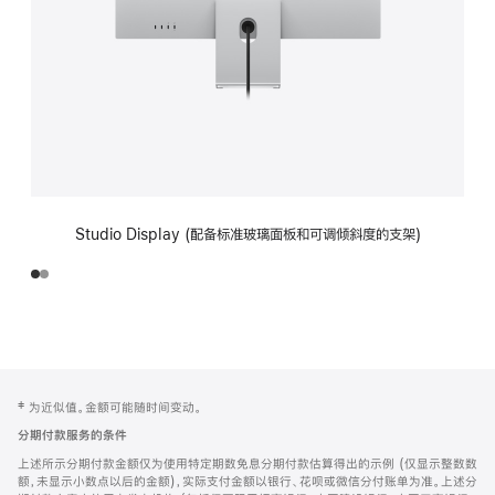
Studio Display (配备标准玻璃面板和可调倾斜度的支架)
网
脚
‡ 为近似值。金额可能随时间变动。
注
页
分期付款服务的条件
页
上述所示分期付款金额仅为使用特定期数免息分期付款估算得出的示例 (仅显示整数数
脚
额，未显示小数点以后的金额)，实际支付金额以银行、花呗或微信分付账单为准。上述分