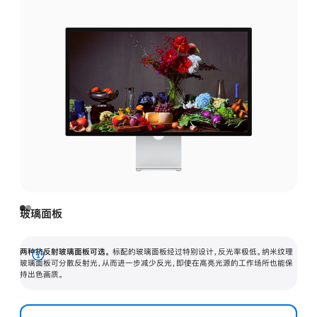
玻璃面板
两种抗反射玻璃面板可选。
标配的玻璃面板经过特别设计，反光率极低。纳米纹理
展
玻璃面板可分散反射光，从而进一步减少反光，即使在高亮光源的工作场所也能保
持出色画质。
开