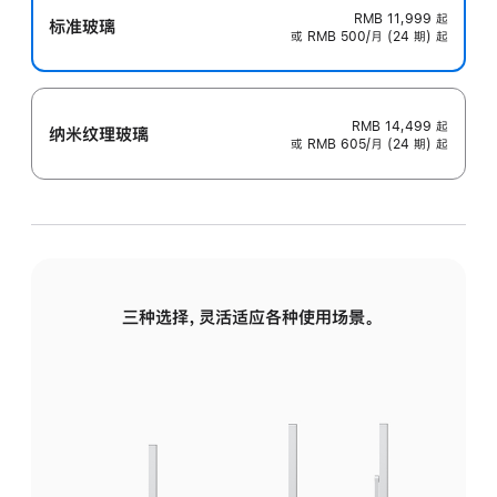
RMB 11,999
起
标准玻璃
或 RMB 500/月 (24 期) 起
RMB 14,499
起
纳米纹理玻璃
或 RMB 605/月 (24 期) 起
三种选择，灵活适应各种使用场景。
标