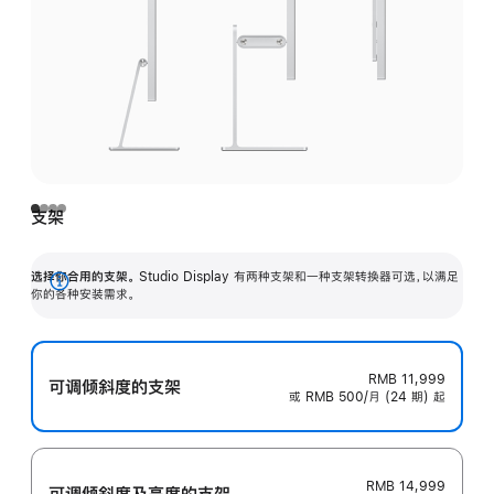
支架
选择你合用的支架。
Studio Display 有两种支架和一种支架转换器可选，以满足
展
你的各种安装需求。
开
RMB 11,999
可调倾斜度的支架
或 RMB 500/月 (24 期) 起
RMB 14,999
可调倾斜度及高‍度的支‍架