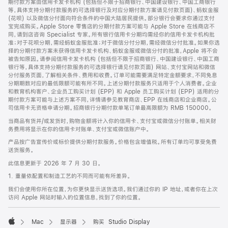
期付款方案由信用卡发卡机构 (包括但不限于招商银行、中国建设银行、中国工商银行
等，具体支持分期付款服务的可选择银行及对应分期付款方案请见付款页面)、蚂蚁金服
(花呗) 以及微信分付面向符合条件的中国大陆居民提供。部分银行会要求你通过支付
宝完成购买。Apple Store 零售店的分期付款方案可能与 Apple Store 在线商店不
同，请到店咨询 Specialist 专家。所有银行信用卡分期均需经你的信用卡发卡机构批
准；对于花呗分期，需经蚂蚁金服批准；对于微信分付分期，需经微信分付批准。如果你选
择的分期付款方案未获得信用卡发卡机构、蚂蚁金服或微信分付的批准，Apple 将不会
被告知原因。请参阅信用卡发卡机构 (包括但不限于招商银行、中国建设银行、中国工商
银行等，具体支持分期付款服务的可选择银行请见付款页面) 网站、支付宝网站和微信
分付服务页面，了解相关条件、费用和收费。订单可能需要满足特定金额要求，不同免息
分期期数对应的最低限额可能有所不同。上述分期付款服务只适用于个人消费者。企业
和教育机构客户、企业员工购买计划 (EPP) 和 Apple 员工购买计划 (EPP) 适用的分
期付款方案可能与上述方案不同，详情请参见教育商店、EPP 在线商店和企业商店。公
司信用卡无资格申请分期。招商银行分期付款单笔订单最高限额为 RMB 150000。
当商品有货并/或发货时，购物金额将计入你的信用卡、支付宝或微信分付账单。相关财
务费用将显示在你的信用卡对账单、支付宝或微信账户中。
产品按广告宣传价或标价提供分期付款服务。价格包含增值税。所有订单均可享受免费
送货服务。
此信息更新于 2026 年 7 月 30 日。
1. 重量依配置和制造工艺的不同而可能有所差异。
我们会使用你所在位置，为你更快显示送货选项。我们通过你的 IP 地址，或者你在上次
访问 Apple 网站时输入的位置信息，找到了你的位置。
Mac
显示器
购买 Studio Display