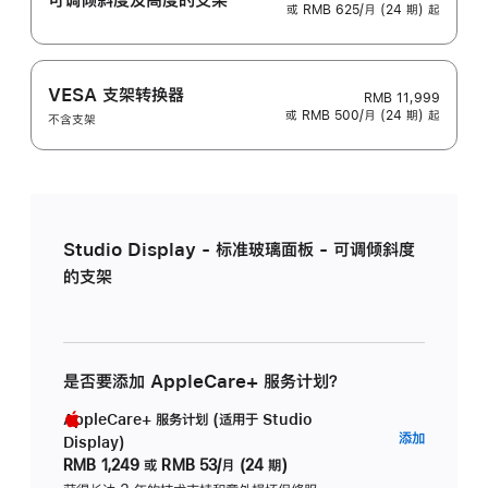
或 RMB 625/月 (24 期) 起
VESA 支架转换器
RMB 11,999
或 RMB 500/月 (24 期) 起
不含支架
Studio Display - 标准玻璃面板 - 可调倾斜度
的支架
是否要添加 AppleCare+ 服务计划？
AppleCare+ 服务计划 (适用于 Studio
AppleC
添加
Display)
服
RMB 1,249
或
RMB 53/月 (24 期)