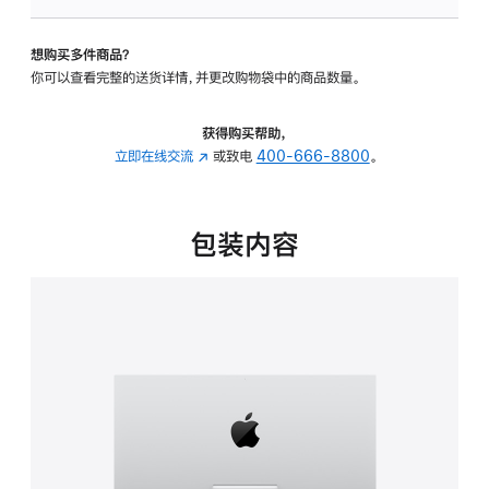
可
调
想购买多件商品？
倾
你可以查看完整的送货详情，并更改购物袋中的商品数量。
斜
度
的
获得购买帮助，
支
立即在线交流
(在
或致电
400-666-8800
。
架
新
的
窗
分
口
包装内容
期
中
付
打
款
开)
选
项)