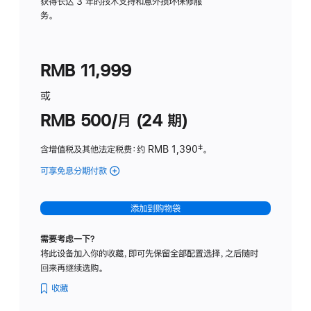
务
获得长达 3 年的技术支持和意外损坏保修服
务。
计
划
(适
RMB 11,999
用
于
或
Studio
RMB 500/月 (24 期)
Display
含增值税及其他法定税费
：约 RMB 1,390
脚
‡。
注
可享免息分期付款
(Studio
Display
-
添加到购物袋
标
准
需要考虑一下？
玻
将此设备加入你的收藏，即可先保留全部配置选择，之后随时
璃
回来再继续选购。
面
板
收藏
-