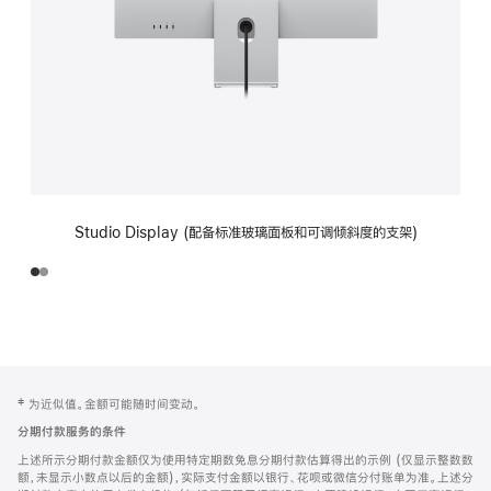
Studio Display (配备标准玻璃面板和可调倾斜度的支架)
网
脚
‡ 为近似值。金额可能随时间变动。
注
页
分期付款服务的条件
页
上述所示分期付款金额仅为使用特定期数免息分期付款估算得出的示例 (仅显示整数数
脚
额，未显示小数点以后的金额)，实际支付金额以银行、花呗或微信分付账单为准。上述分