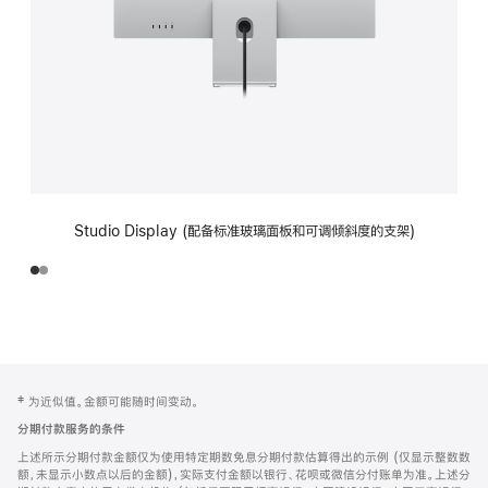
Studio Display (配备标准玻璃面板和可调倾斜度的支架)
网
脚
‡ 为近似值。金额可能随时间变动。
注
页
分期付款服务的条件
页
上述所示分期付款金额仅为使用特定期数免息分期付款估算得出的示例 (仅显示整数数
脚
额，未显示小数点以后的金额)，实际支付金额以银行、花呗或微信分付账单为准。上述分