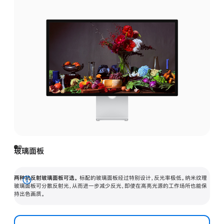
玻璃面板
两种抗反射玻璃面板可选。
标配的玻璃面板经过特别设计，反光率极低。纳米纹理
展
玻璃面板可分散反射光，从而进一步减少反光，即使在高亮光源的工作场所也能保
持出色画质。
开