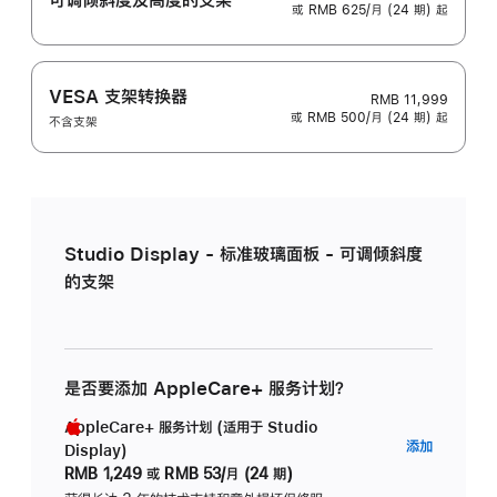
或 RMB 625/月 (24 期) 起
VESA 支架转换器
RMB 11,999
或 RMB 500/月 (24 期) 起
不含支架
Studio Display - 标准玻璃面板 - 可调倾斜度
的支架
是否要添加 AppleCare+ 服务计划？
AppleCare+ 服务计划 (适用于 Studio
AppleC
添加
Display)
服
RMB 1,249
或
RMB 53/月 (24 期)