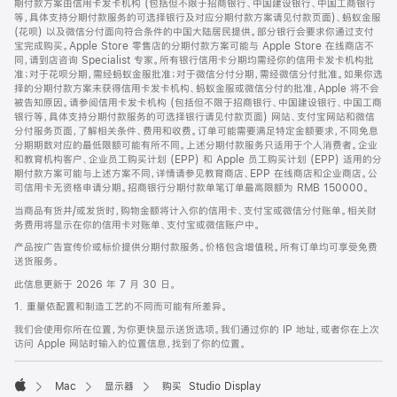
期付款方案由信用卡发卡机构 (包括但不限于招商银行、中国建设银行、中国工商银行
等，具体支持分期付款服务的可选择银行及对应分期付款方案请见付款页面)、蚂蚁金服
(花呗) 以及微信分付面向符合条件的中国大陆居民提供。部分银行会要求你通过支付
宝完成购买。Apple Store 零售店的分期付款方案可能与 Apple Store 在线商店不
同，请到店咨询 Specialist 专家。所有银行信用卡分期均需经你的信用卡发卡机构批
准；对于花呗分期，需经蚂蚁金服批准；对于微信分付分期，需经微信分付批准。如果你选
择的分期付款方案未获得信用卡发卡机构、蚂蚁金服或微信分付的批准，Apple 将不会
被告知原因。请参阅信用卡发卡机构 (包括但不限于招商银行、中国建设银行、中国工商
银行等，具体支持分期付款服务的可选择银行请见付款页面) 网站、支付宝网站和微信
分付服务页面，了解相关条件、费用和收费。订单可能需要满足特定金额要求，不同免息
分期期数对应的最低限额可能有所不同。上述分期付款服务只适用于个人消费者。企业
和教育机构客户、企业员工购买计划 (EPP) 和 Apple 员工购买计划 (EPP) 适用的分
期付款方案可能与上述方案不同，详情请参见教育商店、EPP 在线商店和企业商店。公
司信用卡无资格申请分期。招商银行分期付款单笔订单最高限额为 RMB 150000。
当商品有货并/或发货时，购物金额将计入你的信用卡、支付宝或微信分付账单。相关财
务费用将显示在你的信用卡对账单、支付宝或微信账户中。
产品按广告宣传价或标价提供分期付款服务。价格包含增值税。所有订单均可享受免费
送货服务。
此信息更新于 2026 年 7 月 30 日。
1. 重量依配置和制造工艺的不同而可能有所差异。
我们会使用你所在位置，为你更快显示送货选项。我们通过你的 IP 地址，或者你在上次
访问 Apple 网站时输入的位置信息，找到了你的位置。
Mac
显示器
购买 Studio Display