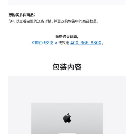
可
调
想购买多件商品？
倾
你可以查看完整的送货详情，并更改购物袋中的商品数量。
斜
度
的
获得购买帮助，
支
立即在线交流
(在
或致电
400-666-8800
。
架
新
的
窗
分
口
包装内容
期
中
付
打
款
开)
选
项)