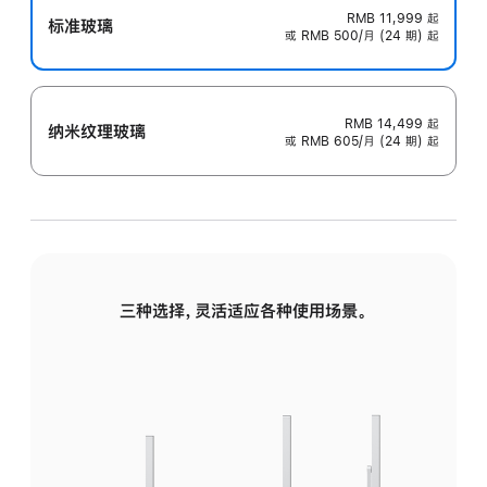
RMB 11,999
起
标准玻璃
或 RMB 500/月 (24 期) 起
RMB 14,499
起
纳米纹理玻璃
或 RMB 605/月 (24 期) 起
三种选择，灵活适应各种使用场景。
标