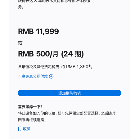
务
获得长达 3 年的技术支持和意外损坏保修服
务。
计
划
(适
RMB 11,999
用
于
或
Studio
RMB 500/月 (24 期)
Display
含增值税及其他法定税费
：约 RMB 1,390
脚
‡。
注
可享免息分期付款
(Studio
Display
-
添加到购物袋
标
准
需要考虑一下？
玻
将此设备加入你的收藏，即可先保留全部配置选择，之后随时
璃
回来再继续选购。
面
板
收藏
-