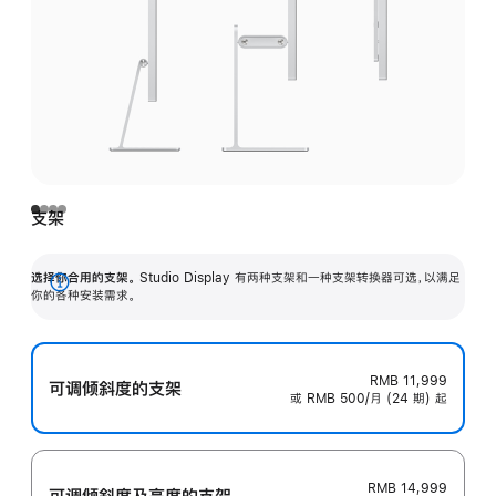
支架
选择你合用的支架。
Studio Display 有两种支架和一种支架转换器可选，以满足
展
你的各种安装需求。
开
RMB 11,999
可调倾斜度的支架
或 RMB 500/月 (24 期) 起
RMB 14,999
可调倾斜度及高‍度的支‍架