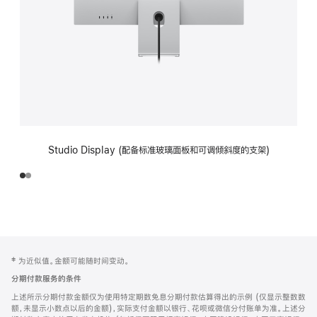
Studio Display (配备标准玻璃面板和可调倾斜度的支架)
网
脚
‡ 为近似值。金额可能随时间变动。
注
页
分期付款服务的条件
页
上述所示分期付款金额仅为使用特定期数免息分期付款估算得出的示例 (仅显示整数数
脚
额，未显示小数点以后的金额)，实际支付金额以银行、花呗或微信分付账单为准。上述分