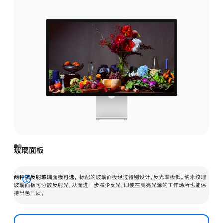
玻璃面板
两种抗反射玻璃面板可选。
标配的玻璃面板经过特别设计，反光率极低。纳米纹理
展
玻璃面板可分散反射光，从而进一步减少反光，即使在高亮光源的工作场所也能保
持出色画质。
开