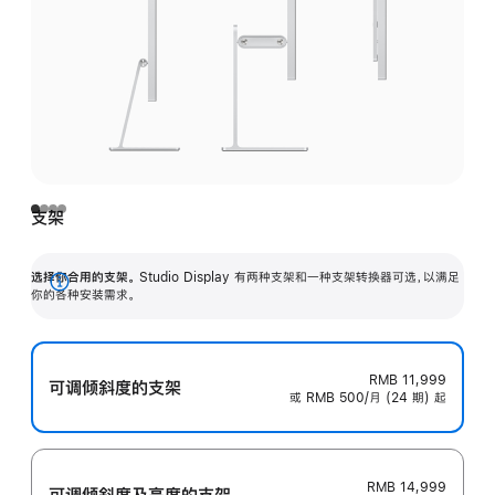
支架
选择你合用的支架。
Studio Display 有两种支架和一种支架转换器可选，以满足
展
你的各种安装需求。
开
RMB 11,999
可调倾斜度的支架
或 RMB 500/月 (24 期) 起
RMB 14,999
可调倾斜度及高‍度的支‍架