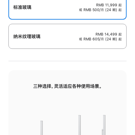
RMB 11,999
起
标准玻璃
或 RMB 500/月 (24 期) 起
RMB 14,499
起
纳米纹理玻璃
或 RMB 605/月 (24 期) 起
三种选择，灵活适应各种使用场景。
标