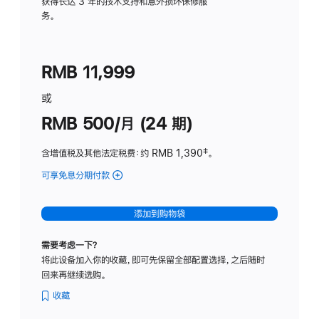
务
获得长达 3 年的技术支持和意外损坏保修服
务。
计
划
(适
RMB 11,999
用
于
或
Studio
RMB 500/月 (24 期)
Display
含增值税及其他法定税费
：约 RMB 1,390
脚
‡。
注
可享免息分期付款
(Studio
Display
-
添加到购物袋
标
准
需要考虑一下？
玻
将此设备加入你的收藏，即可先保留全部配置选择，之后随时
璃
回来再继续选购。
面
板
收藏
-