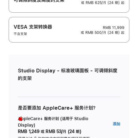
或 RMB 625/月 (24 期) 起
VESA 支架转换器
RMB 11,999
或 RMB 500/月 (24 期) 起
不含支架
Studio Display - 标准玻璃面板 - 可调倾斜度
的支架
是否要添加 AppleCare+ 服务计划？
AppleCare+ 服务计划 (适用于 Studio
AppleC
添加
Display)
服
RMB 1,249
或
RMB 53/月 (24 期)