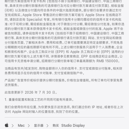
期付款方案由信用卡发卡机构 (包括但不限于招商银行、中国建设银行、中国工商银行
等，具体支持分期付款服务的可选择银行及对应分期付款方案请见付款页面)、蚂蚁金服
(花呗) 以及微信分付面向符合条件的中国大陆居民提供。部分银行会要求你通过支付
宝完成购买。Apple Store 零售店的分期付款方案可能与 Apple Store 在线商店不
同，请到店咨询 Specialist 专家。所有银行信用卡分期均需经你的信用卡发卡机构批
准；对于花呗分期，需经蚂蚁金服批准；对于微信分付分期，需经微信分付批准。如果你选
择的分期付款方案未获得信用卡发卡机构、蚂蚁金服或微信分付的批准，Apple 将不会
被告知原因。请参阅信用卡发卡机构 (包括但不限于招商银行、中国建设银行、中国工商
银行等，具体支持分期付款服务的可选择银行请见付款页面) 网站、支付宝网站和微信
分付服务页面，了解相关条件、费用和收费。订单可能需要满足特定金额要求，不同免息
分期期数对应的最低限额可能有所不同。上述分期付款服务只适用于个人消费者。企业
和教育机构客户、企业员工购买计划 (EPP) 和 Apple 员工购买计划 (EPP) 适用的分
期付款方案可能与上述方案不同，详情请参见教育商店、EPP 在线商店和企业商店。公
司信用卡无资格申请分期。招商银行分期付款单笔订单最高限额为 RMB 150000。
当商品有货并/或发货时，购物金额将计入你的信用卡、支付宝或微信分付账单。相关财
务费用将显示在你的信用卡对账单、支付宝或微信账户中。
产品按广告宣传价或标价提供分期付款服务。价格包含增值税。所有订单均可享受免费
送货服务。
此信息更新于 2026 年 7 月 30 日。
1. 重量依配置和制造工艺的不同而可能有所差异。
我们会使用你所在位置，为你更快显示送货选项。我们通过你的 IP 地址，或者你在上次
访问 Apple 网站时输入的位置信息，找到了你的位置。
Mac
显示器
购买 Studio Display