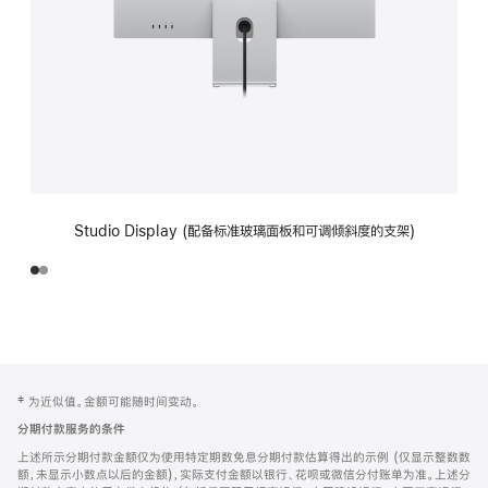
Studio Display (配备标准玻璃面板和可调倾斜度的支架)
网
脚
‡ 为近似值。金额可能随时间变动。
注
页
分期付款服务的条件
页
上述所示分期付款金额仅为使用特定期数免息分期付款估算得出的示例 (仅显示整数数
脚
额，未显示小数点以后的金额)，实际支付金额以银行、花呗或微信分付账单为准。上述分