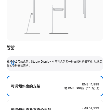
支架
选择你合用的支架。
Studio Display 有两种支架和一种支架转换器可选，以满足
展
你的各种安装需求。
开
RMB 11,999
可调倾斜度的支架
或 RMB 500/月 (24 期) 起
RMB 14,999
可调倾斜度及高‍度的支‍架