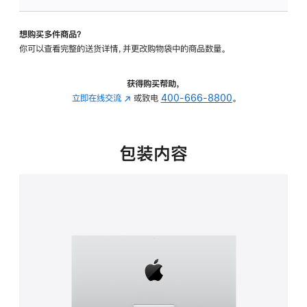
可
调
想购买多件商品？
倾
你可以查看完整的送货详情，并更改购物袋中的商品数量。
斜
度
的
获得购买帮助，
支
立即在线交流
(在
或致电
400-666-8800
。
架
新
的
窗
分
口
包装内容
期
中
付
打
款
开)
选
项)