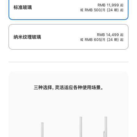
RMB 11,999
起
标准玻璃
或 RMB 500/月 (24 期) 起
RMB 14,499
起
纳米纹理玻璃
或 RMB 605/月 (24 期) 起
三种选择，灵活适应各种使用场景。
标