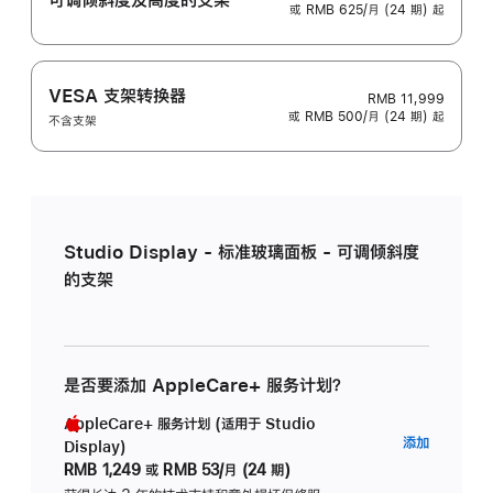
或 RMB 625/月 (24 期) 起
VESA 支架转换器
RMB 11,999
或 RMB 500/月 (24 期) 起
不含支架
Studio Display - 标准玻璃面板 - 可调倾斜度
的支架
是否要添加 AppleCare+ 服务计划？
AppleCare+ 服务计划 (适用于 Studio
AppleC
添加
Display)
服
RMB 1,249
或
RMB 53/月 (24 期)