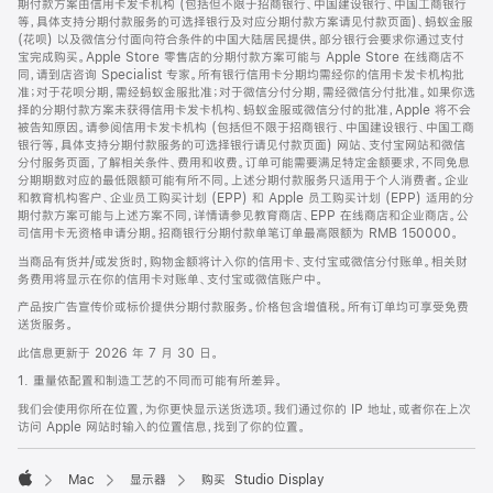
期付款方案由信用卡发卡机构 (包括但不限于招商银行、中国建设银行、中国工商银行
等，具体支持分期付款服务的可选择银行及对应分期付款方案请见付款页面)、蚂蚁金服
(花呗) 以及微信分付面向符合条件的中国大陆居民提供。部分银行会要求你通过支付
宝完成购买。Apple Store 零售店的分期付款方案可能与 Apple Store 在线商店不
同，请到店咨询 Specialist 专家。所有银行信用卡分期均需经你的信用卡发卡机构批
准；对于花呗分期，需经蚂蚁金服批准；对于微信分付分期，需经微信分付批准。如果你选
择的分期付款方案未获得信用卡发卡机构、蚂蚁金服或微信分付的批准，Apple 将不会
被告知原因。请参阅信用卡发卡机构 (包括但不限于招商银行、中国建设银行、中国工商
银行等，具体支持分期付款服务的可选择银行请见付款页面) 网站、支付宝网站和微信
分付服务页面，了解相关条件、费用和收费。订单可能需要满足特定金额要求，不同免息
分期期数对应的最低限额可能有所不同。上述分期付款服务只适用于个人消费者。企业
和教育机构客户、企业员工购买计划 (EPP) 和 Apple 员工购买计划 (EPP) 适用的分
期付款方案可能与上述方案不同，详情请参见教育商店、EPP 在线商店和企业商店。公
司信用卡无资格申请分期。招商银行分期付款单笔订单最高限额为 RMB 150000。
当商品有货并/或发货时，购物金额将计入你的信用卡、支付宝或微信分付账单。相关财
务费用将显示在你的信用卡对账单、支付宝或微信账户中。
产品按广告宣传价或标价提供分期付款服务。价格包含增值税。所有订单均可享受免费
送货服务。
此信息更新于 2026 年 7 月 30 日。
1. 重量依配置和制造工艺的不同而可能有所差异。
我们会使用你所在位置，为你更快显示送货选项。我们通过你的 IP 地址，或者你在上次
访问 Apple 网站时输入的位置信息，找到了你的位置。
Mac
显示器
购买 Studio Display