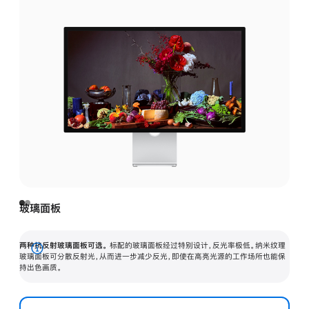
玻璃面板
两种抗反射玻璃面板可选。
标配的玻璃面板经过特别设计，反光率极低。纳米纹理
展
玻璃面板可分散反射光，从而进一步减少反光，即使在高亮光源的工作场所也能保
持出色画质。
开