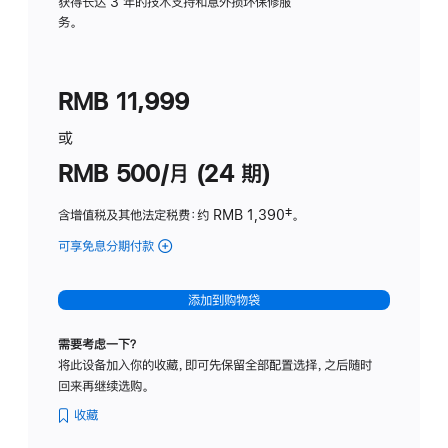
务
获得长达 3 年的技术支持和意外损坏保修服
务。
计
划
(适
RMB 11,999
用
于
或
Studio
RMB 500/月 (24 期)
Display
含增值税及其他法定税费
：约 RMB 1,390
脚
‡。
注
可享免息分期付款
(Studio
Display
-
添加到购物袋
标
准
需要考虑一下？
玻
将此设备加入你的收藏，即可先保留全部配置选择，之后随时
璃
回来再继续选购。
面
板
收藏
-