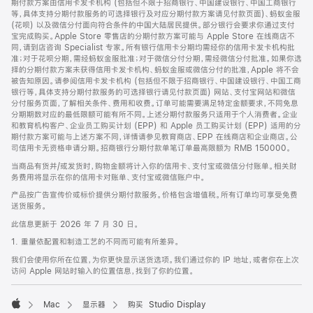
期付款方案由信用卡发卡机构 (包括但不限于招商银行、中国建设银行、中国工商银行
等，具体支持分期付款服务的可选择银行及对应分期付款方案请见付款页面)、蚂蚁金服
(花呗) 以及微信分付面向符合条件的中国大陆居民提供。部分银行会要求你通过支付
宝完成购买。Apple Store 零售店的分期付款方案可能与 Apple Store 在线商店不
同，请到店咨询 Specialist 专家。所有银行信用卡分期均需经你的信用卡发卡机构批
准；对于花呗分期，需经蚂蚁金服批准；对于微信分付分期，需经微信分付批准。如果你选
择的分期付款方案未获得信用卡发卡机构、蚂蚁金服或微信分付的批准，Apple 将不会
被告知原因。请参阅信用卡发卡机构 (包括但不限于招商银行、中国建设银行、中国工商
银行等，具体支持分期付款服务的可选择银行请见付款页面) 网站、支付宝网站和微信
分付服务页面，了解相关条件、费用和收费。订单可能需要满足特定金额要求，不同免息
分期期数对应的最低限额可能有所不同。上述分期付款服务只适用于个人消费者。企业
和教育机构客户、企业员工购买计划 (EPP) 和 Apple 员工购买计划 (EPP) 适用的分
期付款方案可能与上述方案不同，详情请参见教育商店、EPP 在线商店和企业商店。公
司信用卡无资格申请分期。招商银行分期付款单笔订单最高限额为 RMB 150000。
当商品有货并/或发货时，购物金额将计入你的信用卡、支付宝或微信分付账单。相关财
务费用将显示在你的信用卡对账单、支付宝或微信账户中。
产品按广告宣传价或标价提供分期付款服务。价格包含增值税。所有订单均可享受免费
送货服务。
此信息更新于 2026 年 7 月 30 日。
1. 重量依配置和制造工艺的不同而可能有所差异。
我们会使用你所在位置，为你更快显示送货选项。我们通过你的 IP 地址，或者你在上次
访问 Apple 网站时输入的位置信息，找到了你的位置。
Mac
显示器
购买 Studio Display