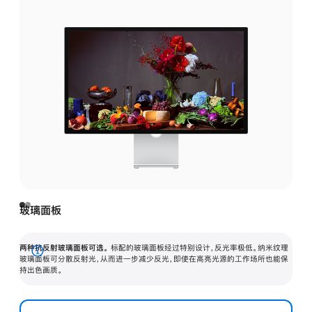
玻璃面板
两种抗反射玻璃面板可选。
标配的玻璃面板经过特别设计，反光率极低。纳米纹理
展
玻璃面板可分散反射光，从而进一步减少反光，即使在高亮光源的工作场所也能保
持出色画质。
开