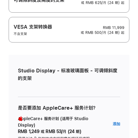
或 RMB 625/月 (24 期) 起
VESA 支架转换器
RMB 11,999
或 RMB 500/月 (24 期) 起
不含支架
Studio Display - 标准玻璃面板 - 可调倾斜度
的支架
是否要添加 AppleCare+ 服务计划？
AppleCare+ 服务计划 (适用于 Studio
AppleC
添加
Display)
服
RMB 1,249
或
RMB 53/月 (24 期)