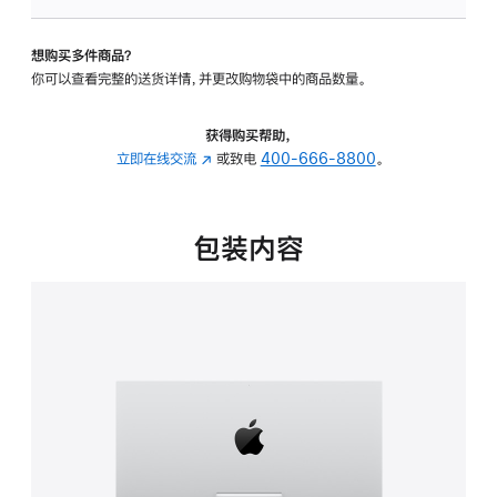
可
调
想购买多件商品？
倾
你可以查看完整的送货详情，并更改购物袋中的商品数量。
斜
度
的
获得购买帮助，
支
立即在线交流
(在
或致电
400-666-8800
。
架
新
的
窗
分
口
包装内容
期
中
付
打
款
开)
选
项)