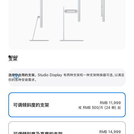
支架
选择你合用的支架。
Studio Display 有两种支架和一种支架转换器可选，以满足
展
你的各种安装需求。
开
RMB 11,999
可调倾斜度的支架
或 RMB 500/月 (24 期) 起
RMB 14,999
可调倾斜度及高‍度的支‍架