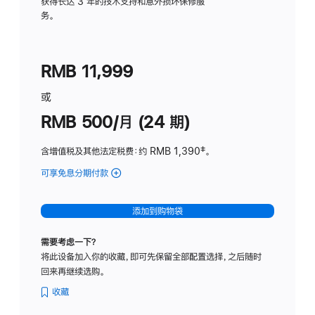
务
获得长达 3 年的技术支持和意外损坏保修服
务。
计
划
(适
RMB 11,999
用
于
或
Studio
RMB 500/月 (24 期)
Display
含增值税及其他法定税费
：约 RMB 1,390
脚
‡。
注
可享免息分期付款
(Studio
Display
-
添加到购物袋
标
准
需要考虑一下？
玻
将此设备加入你的收藏，即可先保留全部配置选择，之后随时
璃
回来再继续选购。
面
板
收藏
-