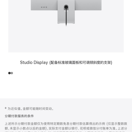
Studio Display (配备标准玻璃面板和可调倾斜度的支架)
网
脚
‡ 为近似值。金额可能随时间变动。
注
页
分期付款服务的条件
页
上述所示分期付款金额仅为使用特定期数免息分期付款估算得出的示例 (仅显示整数数
脚
额，未显示小数点以后的金额)，实际支付金额以银行、花呗或微信分付账单为准。上述分