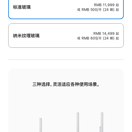
RMB 11,999
起
标准玻璃
或 RMB 500/月 (24 期) 起
RMB 14,499
起
纳米纹理玻璃
或 RMB 605/月 (24 期) 起
三种选择，灵活适应各种使用场景。
标