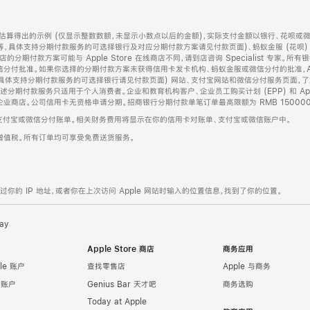
算得出的示例 (仅显示整数数额，未显示小数点以后的金额)，实际支付金额以银行、花呗或
等，具体支持分期付款服务的可选择银行及对应分期付款方案请见付款页面)、蚂蚁金服 (花呗
售店的分期付款方案可能与 Apple Store 在线商店不同，请到店咨询 Specialist 专
分付批准。如果你选择的分期付款方案未获得信用卡发卡机构、蚂蚁金服或微信分付的批准，Ap
具体支持分期付款服务的可选择银行请见付款页面) 网站、支付宝网站和微信分付服务页面，
期付款服务只适用于个人消费者。企业和教育机构客户、企业员工购买计划 (EPP) 和 Appl
企业商店。公司信用卡无资格申请分期。招商银行分期付款单笔订单最高限额为 RMB 150000
支付宝或微信分付账单。相关财务费用将显示在你的信用卡对账单、支付宝或微信账户中。
增值税。所有订单均可享受免费送货服务。
的 IP 地址，或者你在上次访问 Apple 网站时输入的位置信息，找到了你的位置。
ay
Apple Store 商店
商务应用
le 账户
查找零售店
Apple 与商务
e 账户
Genius Bar 天才吧
商务选购
Today at Apple