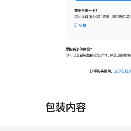
标
准
需要考虑一下？
玻
将此设备加入你的收藏，即可先保留
璃
面
收藏
板
-
可
想购买多件商品？
调
你可以查看完整的送货详情，并更改购物袋
倾
斜
度
获得购买帮助，
立即在线
的
支
架
的
分
包装内容
期
付
款
选
项)