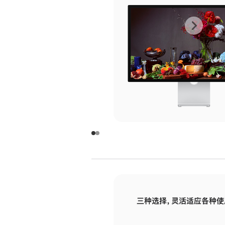
上
下
一
一
张
张
图
图
库
库
图
图
片
片
-
-
玻
玻
璃
璃
三种选择，灵活适应各种使
面
面
板
板