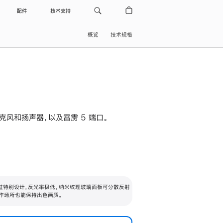
配件
技术支持
概览
技术规格
级麦克风和扬声器，以及雷雳 5 端口。
过特别设计，反光率极低。纳米纹理玻璃面板可分散反射
作场所也能保持出色画质。