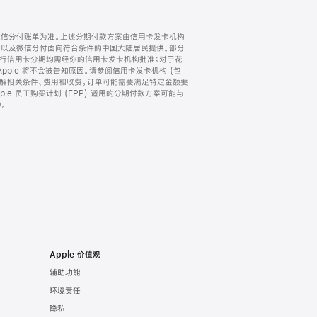
微信分付账单为准。上述分期付款方案由信用卡发卡机构
) 以及微信分付面向符合条件的中国大陆居民提供。部分
家。所有银行信用卡分期均需经你的信用卡发卡机构批准；对于花
ple 将不会被告知原因。请参阅信用卡发卡机构 (包
了解相关条件、费用和收费。订单可能需要满足特定金额要
e 员工购买计划 (EPP) 适用的分期付款方案可能与
。
Apple 价值观
辅助功能
环境责任
隐私