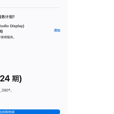
 服务计划？
dio Display)
AppleCare+
添加
期)
服
坏保修服务。
务
计
划
(适
用
于
24 期)
Studio
Display)
1,390
脚
‡。
注
加到购物袋