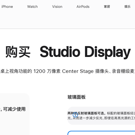
iPhone
Watch
Vision
AirPods
家居
娱乐
购买 Studio Display
桌上视角功能的 1200 万像素 Center Stage 摄像头、录音棚
玻璃面板
，可减少使用
纳米纹理玻璃面板可进一步减少反光，即使在
两种抗反射玻璃面板可选。
标配的玻璃面板经
。
有高亮光源的场所使用，也能保持出色画质。
展
光，从而进一步减少反光，即使在高亮光源的工
开