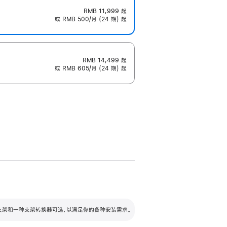
RMB 11,999
起
或 RMB 500/月 (24 期) 起
RMB 14,499
起
或 RMB 605/月 (24 期) 起
配可调倾斜度及高度的支架，额外增加 105
VESA 支架转换器
 有两种支架和一种支架转换器可选，以满足你的各种安装需求。
毫米的高度调节范围。
容的支架 (未随附)