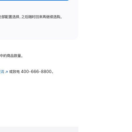
全部配置选择，之后随时回来再继续选购。
中的商品数量。
交流
(在
或致电
400-666-8800。
新
窗
口
中
打
开)