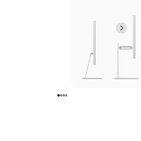
上
下
一
一
张
张
图
图
库
库
图
图
片
片
-
-
支
支
架
架