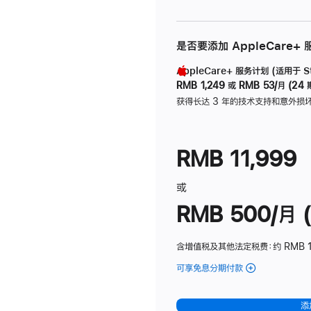
是否要添加 AppleCare+
AppleCare+ 服务计划 (适用于 Stu
RMB 1,249
或
RMB 53/月 (24 
获得长达 3 年的技术支持和意外损
RMB 11,999
或
RMB 500/月 (
含增值税及其他法定税费
：约 RMB 
可享免息分期付款
(Studio
Display
-
添