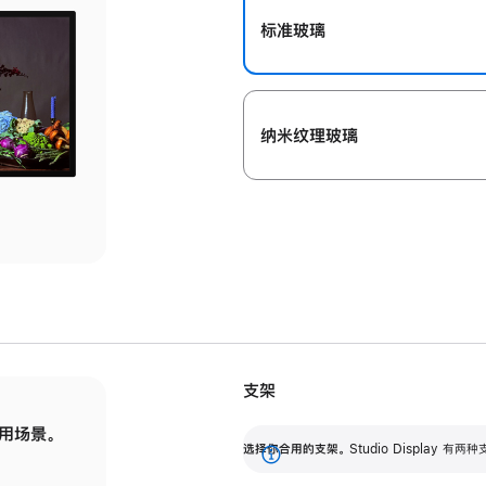
标准玻璃
纳米纹理玻璃
支架
用场景。
标配可调倾斜度的支架，提供 30 度的倾斜度
选
选择你合用的支架。
Studio Display
调节范围。
展