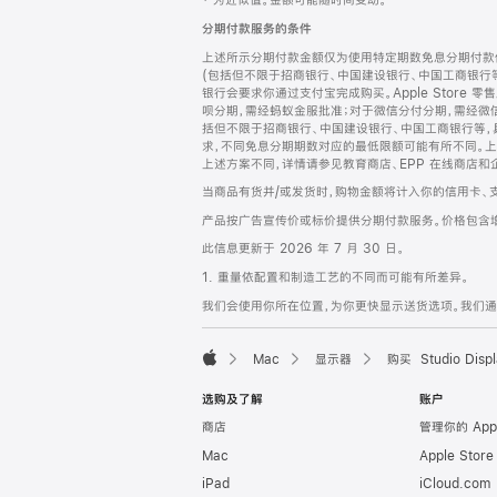
‡ 为近似值。金额可能随时间变动。
注
页
分期付款服务的条件
页
上述所示分期付款金额仅为使用特定期数免息分期付款估
脚
(包括但不限于招商银行、中国建设银行、中国工商银行
银行会要求你通过支付宝完成购买。Apple Store 零
呗分期，需经蚂蚁金服批准；对于微信分付分期，需经微信
括但不限于招商银行、中国建设银行、中国工商银行等，
求，不同免息分期期数对应的最低限额可能有所不同。上述分
上述方案不同，详情请参见教育商店、EPP 在线商店和
当商品有货并/或发货时，购物金额将计入你的信用卡、
产品按广告宣传价或标价提供分期付款服务。价格包含
此信息更新于 2026 年 7 月 30 日。
1. 重量依配置和制造工艺的不同而可能有所差异。
我们会使用你所在位置，为你更快显示送货选项。我们通过你
Mac
显示器
购买 Studio Displ
Apple
选购及了解
账户
商店
管理你的 App
Mac
Apple Stor
iPad
iCloud.com