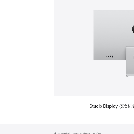
Studio Display (
网
脚