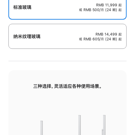
RMB 11,999
起
标准玻璃
或 RMB 500/月 (24 期) 起
RMB 14,499
起
纳米纹理玻璃
或 RMB 605/月 (24 期) 起
三种选择，灵活适应各种使用场景。
标