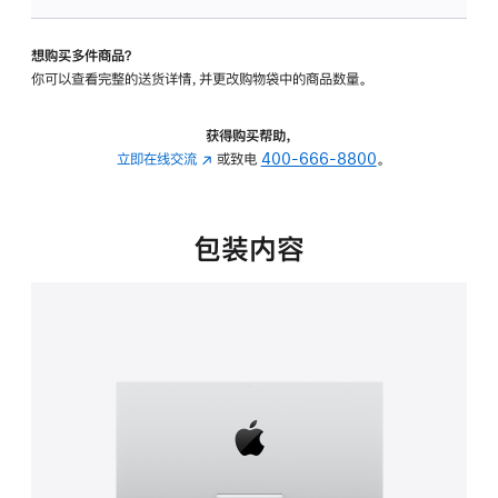
可
调
想购买多件商品？
倾
你可以查看完整的送货详情，并更改购物袋中的商品数量。
斜
度
的
获得购买帮助，
支
立即在线交流
(在
或致电
400-666-8800
。
架
新
的
窗
分
口
包装内容
期
中
付
打
款
开)
选
项)