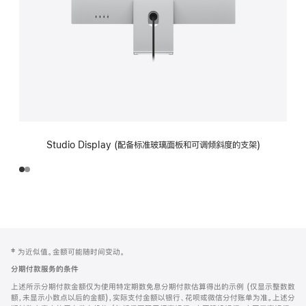
Studio Display (配备标准玻璃面板和可调倾斜度的支架)
网
脚
‡ 为近似值。金额可能随时间变动。
注
页
分期付款服务的条件
页
上述所示分期付款金额仅为使用特定期数免息分期付款估算得出的示例 (仅显示整数数
脚
额，未显示小数点以后的金额)，实际支付金额以银行、花呗或微信分付账单为准。上述分