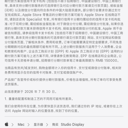
期付款方案由信用卡发卡机构 (包括但不限于招商银行、中国建设银行、中国工商银行
等，具体支持分期付款服务的可选择银行及对应分期付款方案请见付款页面)、蚂蚁金服
(花呗) 以及微信分付面向符合条件的中国大陆居民提供。部分银行会要求你通过支付
宝完成购买。Apple Store 零售店的分期付款方案可能与 Apple Store 在线商店不
同，请到店咨询 Specialist 专家。所有银行信用卡分期均需经你的信用卡发卡机构批
准；对于花呗分期，需经蚂蚁金服批准；对于微信分付分期，需经微信分付批准。如果你选
择的分期付款方案未获得信用卡发卡机构、蚂蚁金服或微信分付的批准，Apple 将不会
被告知原因。请参阅信用卡发卡机构 (包括但不限于招商银行、中国建设银行、中国工商
银行等，具体支持分期付款服务的可选择银行请见付款页面) 网站、支付宝网站和微信
分付服务页面，了解相关条件、费用和收费。订单可能需要满足特定金额要求，不同免息
分期期数对应的最低限额可能有所不同。上述分期付款服务只适用于个人消费者。企业
和教育机构客户、企业员工购买计划 (EPP) 和 Apple 员工购买计划 (EPP) 适用的分
期付款方案可能与上述方案不同，详情请参见教育商店、EPP 在线商店和企业商店。公
司信用卡无资格申请分期。招商银行分期付款单笔订单最高限额为 RMB 150000。
当商品有货并/或发货时，购物金额将计入你的信用卡、支付宝或微信分付账单。相关财
务费用将显示在你的信用卡对账单、支付宝或微信账户中。
产品按广告宣传价或标价提供分期付款服务。价格包含增值税。所有订单均可享受免费
送货服务。
此信息更新于 2026 年 7 月 30 日。
1. 重量依配置和制造工艺的不同而可能有所差异。
我们会使用你所在位置，为你更快显示送货选项。我们通过你的 IP 地址，或者你在上次
访问 Apple 网站时输入的位置信息，找到了你的位置。
Mac
显示器
购买 Studio Display