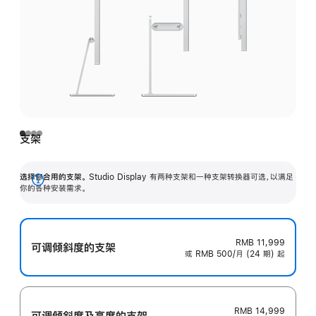
支架
选择你合用的支架。
Studio Display 有两种支架和一种支架转换器可选，以满足
展
你的各种安装需求。
开
RMB 11,999
可调倾斜度的支架
或 RMB 500/月 (24 期) 起
RMB 14,999
可调倾斜度及高‍度的支‍架