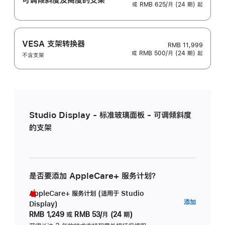
或 RMB 625/月 (24 期) 起
VESA 支架转换器
RMB 11,999
或 RMB 500/月 (24 期) 起
不含支架
Studio Display - 标准玻璃面板 - 可调倾斜度
的支架
是否要添加 AppleCare+ 服务计划？
AppleCare+ 服务计划 (适用于 Studio
AppleC
添加
Display)
服
RMB 1,249
或
RMB 53/月 (24 期)