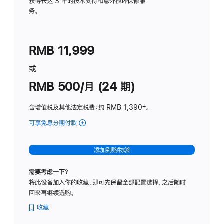
务
获得长达 3 年的技术支持和意外损坏保修服
务。
计
划
(适
RMB 11,999
用
于
或
Studio
RMB 500/月 (24 期)
Display
含增值税及其他法定税费
：约 RMB 1,390
脚
‡。
注
可享免息分期付款
(Studio
Display
-
添加到购物袋
标
准
需要考虑一下？
玻
将此设备加入你的收藏，即可先保留全部配置选择，之后随时
璃
回来再继续选购。
面
板
收藏
-