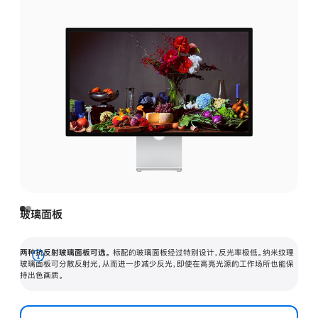
玻璃面板
两种抗反射玻璃面板可选。
标配的玻璃面板经过特别设计，反光率极低。纳米纹理
展
玻璃面板可分散反射光，从而进一步减少反光，即使在高亮光源的工作场所也能保
持出色画质。
开