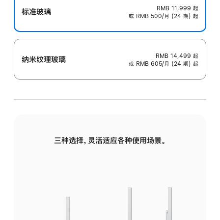
RMB 11,999
起
标准玻璃
或 RMB 500/月 (24 期) 起
RMB 14,499
起
纳米纹理玻璃
或 RMB 605/月 (24 期) 起
三种选择，灵活适应各种使用场景。
标