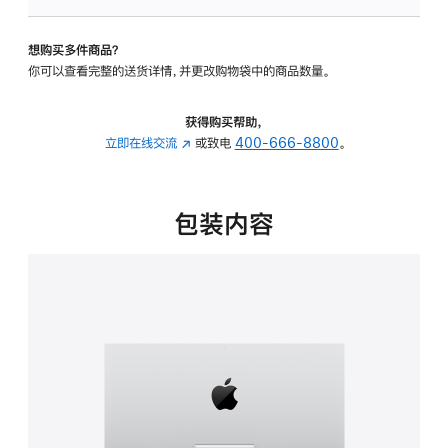
可
调
想购买多件商品？
倾
你可以查看完整的送货详情，并更改购物袋中的商品数量。
斜
度
的
获得购买帮助，
支
立即在线交流
(在
或致电
400-666-8800
。
架
新
的
窗
分
口
包装内容
期
中
付
打
款
开)
选
项)