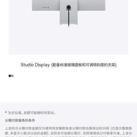
Studio Display (配备标准玻璃面板和可调倾斜度的支架)
网
脚
‡ 为近似值。金额可能随时间变动。
注
页
分期付款服务的条件
页
上述所示分期付款金额仅为使用特定期数免息分期付款估算得出的示例 (仅显示整数数
脚
额，未显示小数点以后的金额)，实际支付金额以银行、花呗或微信分付账单为准。上述分