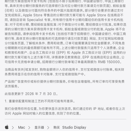
期付款方案由信用卡发卡机构 (包括但不限于招商银行、中国建设银行、中国工商银行
等，具体支持分期付款服务的可选择银行及对应分期付款方案请见付款页面)、蚂蚁金服
(花呗) 以及微信分付面向符合条件的中国大陆居民提供。部分银行会要求你通过支付
宝完成购买。Apple Store 零售店的分期付款方案可能与 Apple Store 在线商店不
同，请到店咨询 Specialist 专家。所有银行信用卡分期均需经你的信用卡发卡机构批
准；对于花呗分期，需经蚂蚁金服批准；对于微信分付分期，需经微信分付批准。如果你选
择的分期付款方案未获得信用卡发卡机构、蚂蚁金服或微信分付的批准，Apple 将不会
被告知原因。请参阅信用卡发卡机构 (包括但不限于招商银行、中国建设银行、中国工商
银行等，具体支持分期付款服务的可选择银行请见付款页面) 网站、支付宝网站和微信
分付服务页面，了解相关条件、费用和收费。订单可能需要满足特定金额要求，不同免息
分期期数对应的最低限额可能有所不同。上述分期付款服务只适用于个人消费者。企业
和教育机构客户、企业员工购买计划 (EPP) 和 Apple 员工购买计划 (EPP) 适用的分
期付款方案可能与上述方案不同，详情请参见教育商店、EPP 在线商店和企业商店。公
司信用卡无资格申请分期。招商银行分期付款单笔订单最高限额为 RMB 150000。
当商品有货并/或发货时，购物金额将计入你的信用卡、支付宝或微信分付账单。相关财
务费用将显示在你的信用卡对账单、支付宝或微信账户中。
产品按广告宣传价或标价提供分期付款服务。价格包含增值税。所有订单均可享受免费
送货服务。
此信息更新于 2026 年 7 月 30 日。
1. 重量依配置和制造工艺的不同而可能有所差异。
我们会使用你所在位置，为你更快显示送货选项。我们通过你的 IP 地址，或者你在上次
访问 Apple 网站时输入的位置信息，找到了你的位置。
Mac
显示器
购买 Studio Display