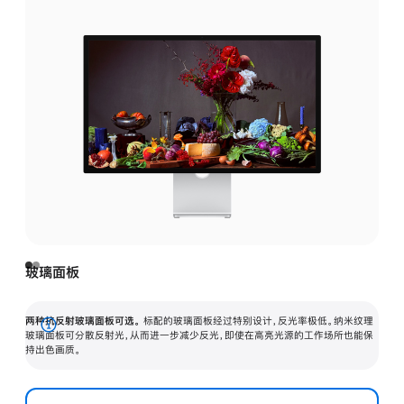
玻璃面板
两种抗反射玻璃面板可选。
标配的玻璃面板经过特别设计，反光率极低。纳米纹理
展
玻璃面板可分散反射光，从而进一步减少反光，即使在高亮光源的工作场所也能保
持出色画质。
开