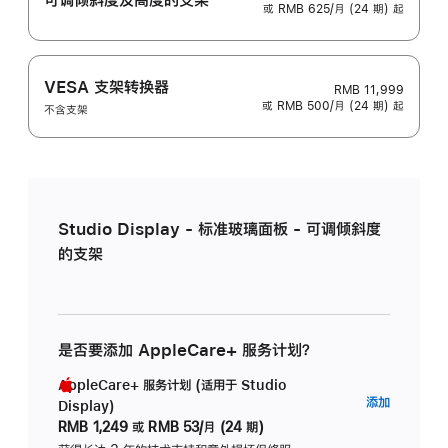
或 RMB 625/月 (24 期) 起
VESA 支架转换器
RMB 11,999
或 RMB 500/月 (24 期) 起
不含支架
Studio Display - 标准玻璃面板 - 可调倾斜度
的支架
是否要添加 AppleCare+ 服务计划？
AppleCare+ 服务计划 (适用于 Studio
AppleC
添加
Display)
服
RMB 1,249
或
RMB 53/月 (24 期)