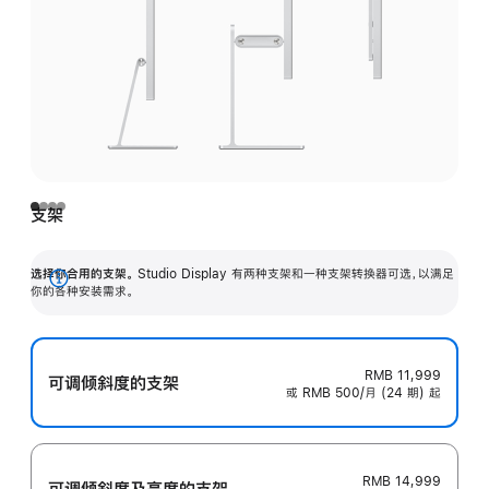
支架
选择你合用的支架。
Studio Display 有两种支架和一种支架转换器可选，以满足
展
你的各种安装需求。
开
RMB 11,999
可调倾斜度的支架
或 RMB 500/月 (24 期) 起
RMB 14,999
可调倾斜度及高‍度的支‍架