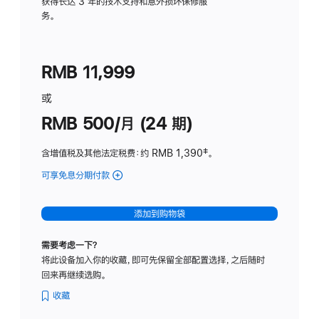
务
获得长达 3 年的技术支持和意外损坏保修服
务。
计
划
(适
RMB 11,999
用
于
或
Studio
RMB 500/月 (24 期)
Display
含增值税及其他法定税费
：约 RMB 1,390
脚
‡。
注
可享免息分期付款
(Studio
Display
-
添加到购物袋
标
准
需要考虑一下？
玻
将此设备加入你的收藏，即可先保留全部配置选择，之后随时
璃
回来再继续选购。
面
板
收藏
-