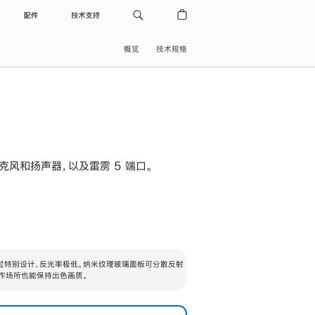
配件
技术支持
概览
技术规格
级麦克风和扬声器，以及雷雳 5 端口。
过特别设计，反光率极低。纳米纹理玻璃面板可分散反射
作场所也能保持出色画质。