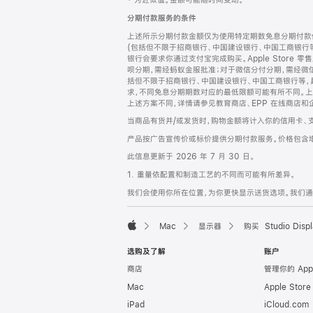
‡ 为近似值。金额可能随时间变动。
注
页
分期付款服务的条件
页
上述所示分期付款金额仅为使用特定期数免息分期付款估
脚
(包括但不限于招商银行、中国建设银行、中国工商银行
银行会要求你通过支付宝完成购买。Apple Store 零
呗分期，需经蚂蚁金服批准；对于微信分付分期，需经微信
括但不限于招商银行、中国建设银行、中国工商银行等，
求，不同免息分期期数对应的最低限额可能有所不同。上述分
上述方案不同，详情请参见教育商店、EPP 在线商店和
当商品有货并/或发货时，购物金额将计入你的信用卡、
产品按广告宣传价或标价提供分期付款服务。价格包含
此信息更新于 2026 年 7 月 30 日。
1. 重量依配置和制造工艺的不同而可能有所差异。
我们会使用你所在位置，为你更快显示送货选项。我们通过你
Mac
显示器
购买 Studio Displ
Apple
选购及了解
账户
商店
管理你的 App
Mac
Apple Stor
iPad
iCloud.com