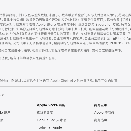
算得出的示例 (仅显示整数数额，未显示小数点以后的金额)，实际支付金额以银行、花呗或
等，具体支持分期付款服务的可选择银行及对应分期付款方案请见付款页面)、蚂蚁金服 (花呗
售店的分期付款方案可能与 Apple Store 在线商店不同，请到店咨询 Specialist 专
分付批准。如果你选择的分期付款方案未获得信用卡发卡机构、蚂蚁金服或微信分付的批准，Ap
具体支持分期付款服务的可选择银行请见付款页面) 网站、支付宝网站和微信分付服务页面，
期付款服务只适用于个人消费者。企业和教育机构客户、企业员工购买计划 (EPP) 和 Appl
企业商店。公司信用卡无资格申请分期。招商银行分期付款单笔订单最高限额为 RMB 150000
支付宝或微信分付账单。相关财务费用将显示在你的信用卡对账单、支付宝或微信账户中。
增值税。所有订单均可享受免费送货服务。
的 IP 地址，或者你在上次访问 Apple 网站时输入的位置信息，找到了你的位置。
ay
Apple Store 商店
商务应用
le 账户
查找零售店
Apple 与商务
e 账户
Genius Bar 天才吧
商务选购
Today at Apple