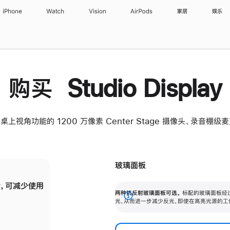
iPhone
Watch
Vision
AirPods
家居
娱乐
购买 Studio Display
桌上视角功能的 1200 万像素 Center Stage 摄像头、录音棚
玻璃面板
，可减少使用
纳米纹理玻璃面板可进一步减少反光，即使在
两种抗反射玻璃面板可选。
标配的玻璃面板经
。
有高亮光源的场所使用，也能保持出色画质。
展
光，从而进一步减少反光，即使在高亮光源的工
开