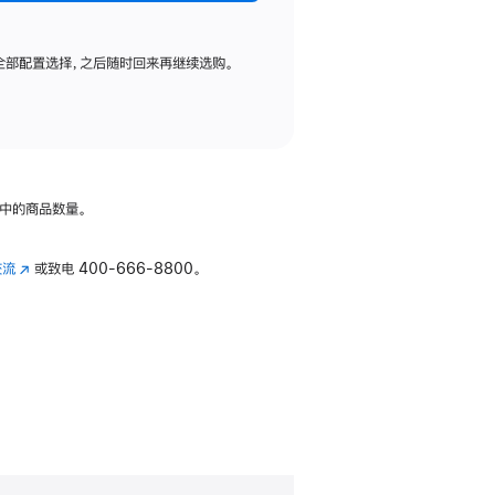
全部配置选择，之后随时回来再继续选购。
中的商品数量。
交流
(在
或致电
400-666-8800。
新
窗
口
中
打
开)