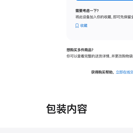
标
准
需要考虑一下？
玻
将此设备加入你的收藏，即可先保留
璃
面
收藏
板
-
可
想购买多件商品？
调
你可以查看完整的送货详情，并更改购物袋
倾
斜
度
获得购买帮助，
立即在线
的
支
架
的
分
包装内容
期
付
款
选
项)