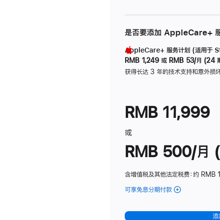
是否要添加 AppleCare+
AppleCare+ 服务计划 (适用于 Stu
RMB 1,249
或
RMB 53/月 (24 
获得长达 3 年的技术支持和意外损
RMB 11,999
或
RMB 500/月 (
含增值税及其他法定税费
：约 RMB 
可享免息分期付款
(Studio
Display
-
添