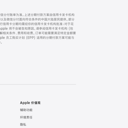
微信分付账单为准。上述分期付款方案由信用卡发卡机构
) 以及微信分付面向符合条件的中国大陆居民提供。部分
家。所有银行信用卡分期均需经你的信用卡发卡机构批准；对于花
ple 将不会被告知原因。请参阅信用卡发卡机构 (包
了解相关条件、费用和收费。订单可能需要满足特定金额要
e 员工购买计划 (EPP) 适用的分期付款方案可能与
。
Apple 价值观
辅助功能
环境责任
隐私