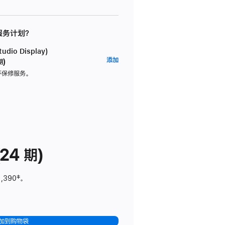
 服务计划？
dio Display)
AppleCare+
添加
期)
服
坏保修服务。
务
计
划
(适
用
于
24 期)
Studio
Display)
1,390
脚
‡。
注
加到购物袋