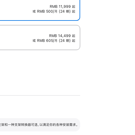
RMB 11,999
起
或 RMB 500/月 (24 期) 起
RMB 14,499
起
或 RMB 605/月 (24 期) 起
配可调倾斜度及高度的支架，额外增加 105
VESA 支架转换器
 有两种支架和一种支架转换器可选，以满足你的各种安装需求。
毫米的高度调节范围。
容的支架 (未随附)