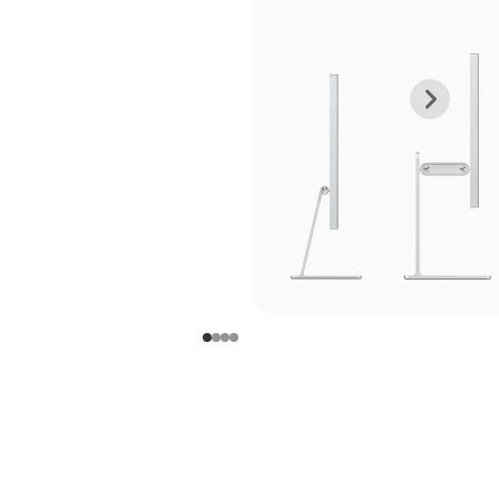
上
下
一
一
张
张
图
图
库
库
图
图
片
片
-
-
支
支
架
架