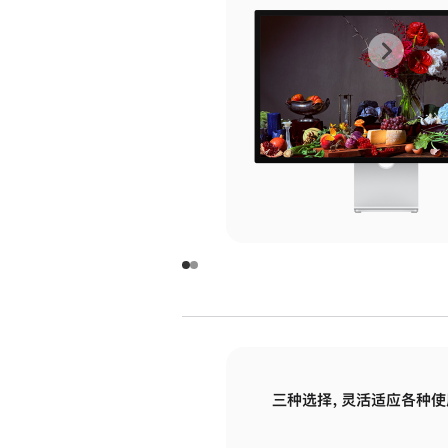
上
下
一
一
张
张
图
图
库
库
图
图
片
片
-
-
玻
玻
璃
璃
三种选择，灵活适应各种使
面
面
板
板