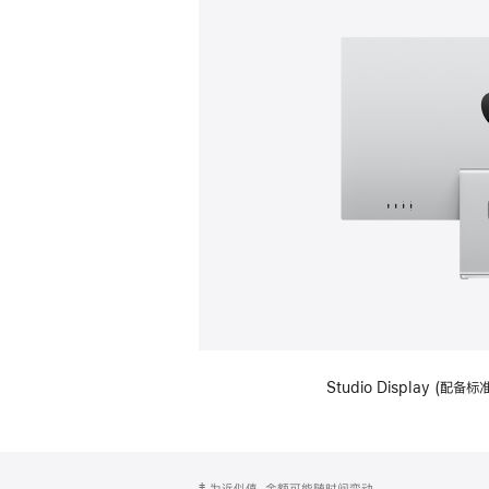
Studio Display (
网
脚