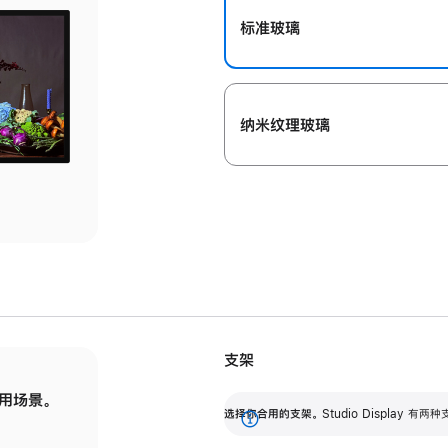
标准玻璃
纳米纹理玻璃
支架
用场景。
标配可调倾斜度的支架，提供 30 度的倾斜度
选
选择你合用的支架。
Studio Display
调节范围。
展