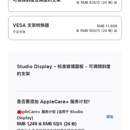
或 RMB 625/月 (24 期) 起
VESA 支架转换器
RMB 11,999
或 RMB 500/月 (24 期) 起
不含支架
Studio Display - 标准玻璃面板 - 可调倾斜度
的支架
是否要添加 AppleCare+ 服务计划？
AppleCare+ 服务计划 (适用于 Studio
AppleC
添加
Display)
服
RMB 1,249
或
RMB 53/月 (24 期)