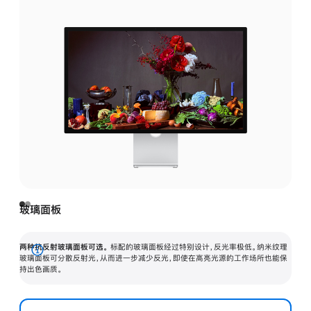
玻璃面板
两种抗反射玻璃面板可选。
标配的玻璃面板经过特别设计，反光率极低。纳米纹理
展
玻璃面板可分散反射光，从而进一步减少反光，即使在高亮光源的工作场所也能保
持出色画质。
开