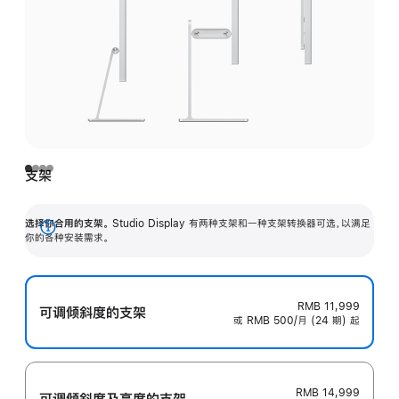
支架
选择你合用的支架。
Studio Display 有两种支架和一种支架转换器可选，以满足
展
你的各种安装需求。
开
RMB 11,999
可调倾斜度的支架
或 RMB 500/月 (24 期) 起
RMB 14,999
可调倾斜度及高‍度的支‍架