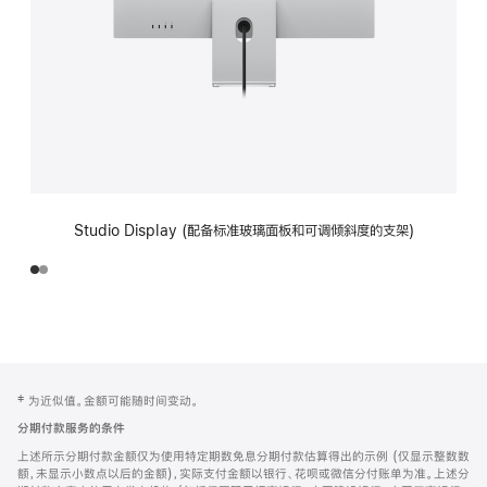
Studio Display (配备标准玻璃面板和可调倾斜度的支架)
网
脚
‡ 为近似值。金额可能随时间变动。
注
页
分期付款服务的条件
页
上述所示分期付款金额仅为使用特定期数免息分期付款估算得出的示例 (仅显示整数数
脚
额，未显示小数点以后的金额)，实际支付金额以银行、花呗或微信分付账单为准。上述分