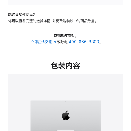
可
调
想购买多件商品？
倾
你可以查看完整的送货详情，并更改购物袋中的商品数量。
斜
度
的
获得购买帮助，
支
立即在线交流
(在
或致电
400-666-8800
。
架
新
的
窗
分
口
包装内容
期
中
付
打
款
开)
选
项)