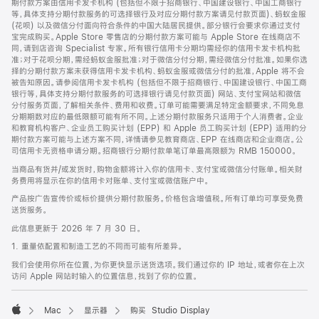
期付款方案由信用卡发卡机构 (包括但不限于招商银行、中国建设银行、中国工商银行
等，具体支持分期付款服务的可选择银行及对应分期付款方案请见付款页面)、蚂蚁金服
(花呗) 以及微信分付面向符合条件的中国大陆居民提供。部分银行会要求你通过支付
宝完成购买。Apple Store 零售店的分期付款方案可能与 Apple Store 在线商店不
同，请到店咨询 Specialist 专家。所有银行信用卡分期均需经你的信用卡发卡机构批
准；对于花呗分期，需经蚂蚁金服批准；对于微信分付分期，需经微信分付批准。如果你选
择的分期付款方案未获得信用卡发卡机构、蚂蚁金服或微信分付的批准，Apple 将不会
被告知原因。请参阅信用卡发卡机构 (包括但不限于招商银行、中国建设银行、中国工商
银行等，具体支持分期付款服务的可选择银行请见付款页面) 网站、支付宝网站和微信
分付服务页面，了解相关条件、费用和收费。订单可能需要满足特定金额要求，不同免息
分期期数对应的最低限额可能有所不同。上述分期付款服务只适用于个人消费者。企业
和教育机构客户、企业员工购买计划 (EPP) 和 Apple 员工购买计划 (EPP) 适用的分
期付款方案可能与上述方案不同，详情请参见教育商店、EPP 在线商店和企业商店。公
司信用卡无资格申请分期。招商银行分期付款单笔订单最高限额为 RMB 150000。
当商品有货并/或发货时，购物金额将计入你的信用卡、支付宝或微信分付账单。相关财
务费用将显示在你的信用卡对账单、支付宝或微信账户中。
产品按广告宣传价或标价提供分期付款服务。价格包含增值税。所有订单均可享受免费
送货服务。
此信息更新于 2026 年 7 月 30 日。
1. 重量依配置和制造工艺的不同而可能有所差异。
我们会使用你所在位置，为你更快显示送货选项。我们通过你的 IP 地址，或者你在上次
访问 Apple 网站时输入的位置信息，找到了你的位置。
Mac
显示器
购买 Studio Display