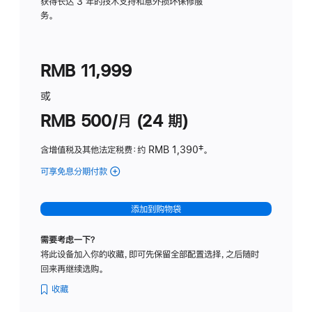
务
获得长达 3 年的技术支持和意外损坏保修服
务。
计
划
(适
RMB 11,999
用
于
或
Studio
RMB 500/月 (24 期)
Display
含增值税及其他法定税费
：约 RMB 1,390
脚
‡。
注
可享免息分期付款
(Studio
Display
-
添加到购物袋
标
准
需要考虑一下？
玻
将此设备加入你的收藏，即可先保留全部配置选择，之后随时
璃
回来再继续选购。
面
板
收藏
-