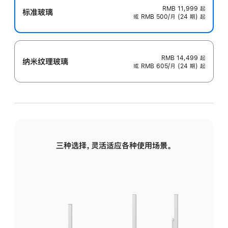
RMB 11,999
起
标准玻璃
或 RMB 500/月 (24 期) 起
RMB 14,499
起
纳米纹理玻璃
或 RMB 605/月 (24 期) 起
三种选择，灵活适应各种使用场景。
标