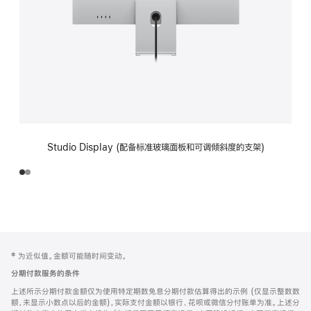
Studio Display (配备标准玻璃面板和可调倾斜度的支架)
网
脚
‡ 为近似值。金额可能随时间变动。
注
页
分期付款服务的条件
页
上述所示分期付款金额仅为使用特定期数免息分期付款估算得出的示例 (仅显示整数数
脚
额，未显示小数点以后的金额)，实际支付金额以银行、花呗或微信分付账单为准。上述分