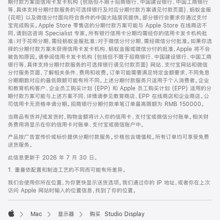
期付款方案由信用卡发卡机构 (包括但不限于招商银行、中国建设银行、中国工商银行
等，具体支持分期付款服务的可选择银行及对应分期付款方案请见付款页面)、蚂蚁金服
(花呗) 以及微信分付面向符合条件的中国大陆居民提供。部分银行会要求你通过支付
宝完成购买。Apple Store 零售店的分期付款方案可能与 Apple Store 在线商店不
同，请到店咨询 Specialist 专家。所有银行信用卡分期均需经你的信用卡发卡机构批
准；对于花呗分期，需经蚂蚁金服批准；对于微信分付分期，需经微信分付批准。如果你选
择的分期付款方案未获得信用卡发卡机构、蚂蚁金服或微信分付的批准，Apple 将不会
被告知原因。请参阅信用卡发卡机构 (包括但不限于招商银行、中国建设银行、中国工商
银行等，具体支持分期付款服务的可选择银行请见付款页面) 网站、支付宝网站和微信
分付服务页面，了解相关条件、费用和收费。订单可能需要满足特定金额要求，不同免息
分期期数对应的最低限额可能有所不同。上述分期付款服务只适用于个人消费者。企业
和教育机构客户、企业员工购买计划 (EPP) 和 Apple 员工购买计划 (EPP) 适用的分
期付款方案可能与上述方案不同，详情请参见教育商店、EPP 在线商店和企业商店。公
司信用卡无资格申请分期。招商银行分期付款单笔订单最高限额为 RMB 150000。
当商品有货并/或发货时，购物金额将计入你的信用卡、支付宝或微信分付账单。相关财
务费用将显示在你的信用卡对账单、支付宝或微信账户中。
产品按广告宣传价或标价提供分期付款服务。价格包含增值税。所有订单均可享受免费
送货服务。
此信息更新于 2026 年 7 月 30 日。
1. 重量依配置和制造工艺的不同而可能有所差异。
我们会使用你所在位置，为你更快显示送货选项。我们通过你的 IP 地址，或者你在上次
访问 Apple 网站时输入的位置信息，找到了你的位置。
Mac
显示器
购买 Studio Display