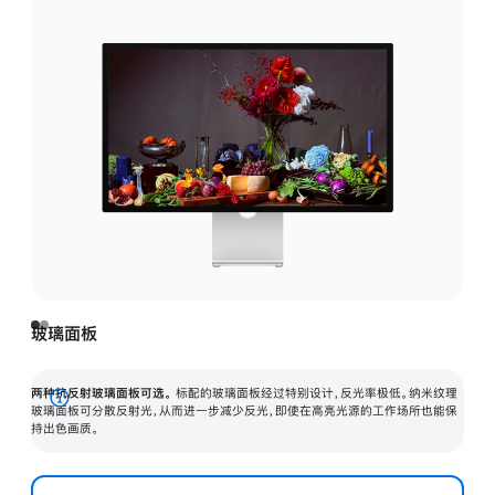
玻璃面板
两种抗反射玻璃面板可选。
标配的玻璃面板经过特别设计，反光率极低。纳米纹理
展
玻璃面板可分散反射光，从而进一步减少反光，即使在高亮光源的工作场所也能保
持出色画质。
开