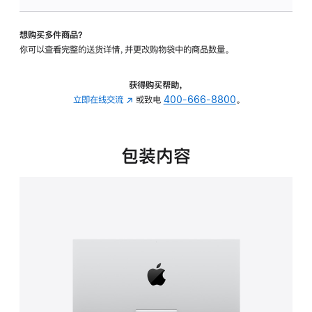
可
调
想购买多件商品？
倾
你可以查看完整的送货详情，并更改购物袋中的商品数量。
斜
度
的
获得购买帮助，
支
立即在线交流
(在
或致电
400-666-8800
。
架
新
的
窗
分
口
包装内容
期
中
付
打
款
开)
选
项)