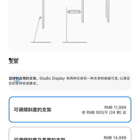
支架
选择你合用的支架。
Studio Display 有两种支架和一种支架转换器可选，以满足
展
你的各种安装需求。
开
RMB 11,999
可调倾斜度的支架
或 RMB 500/月 (24 期) 起
RMB 14,999
可调倾斜度及高‍度的支‍架