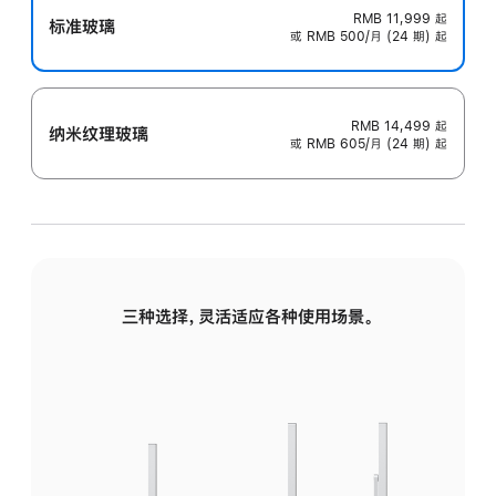
RMB 11,999
起
标准玻璃
或 RMB 500/月 (24 期) 起
RMB 14,499
起
纳米纹理玻璃
或 RMB 605/月 (24 期) 起
三种选择，灵活适应各种使用场景。
标