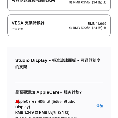
或 RMB 625/月 (24 期) 起
VESA 支架转换器
RMB 11,999
或 RMB 500/月 (24 期) 起
不含支架
Studio Display - 标准玻璃面板 - 可调倾斜度
的支架
是否要添加 AppleCare+ 服务计划？
AppleCare+ 服务计划 (适用于 Studio
AppleC
添加
Display)
服
RMB 1,249
或
RMB 53/月 (24 期)