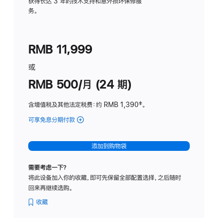
务
获得长达 3 年的技术支持和意外损坏保修服
务。
计
划
(适
RMB 11,999
用
于
或
Studio
RMB 500/月 (24 期)
Display
含增值税及其他法定税费
：约 RMB 1,390
脚
‡。
注
可享免息分期付款
(Studio
Display
-
添加到购物袋
标
准
需要考虑一下？
玻
将此设备加入你的收藏，即可先保留全部配置选择，之后随时
璃
回来再继续选购。
面
板
收藏
-