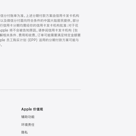
微信分付账单为准。上述分期付款方案由信用卡发卡机构
) 以及微信分付面向符合条件的中国大陆居民提供。部分
家。所有银行信用卡分期均需经你的信用卡发卡机构批准；对于花
ple 将不会被告知原因。请参阅信用卡发卡机构 (包
了解相关条件、费用和收费。订单可能需要满足特定金额要
e 员工购买计划 (EPP) 适用的分期付款方案可能与
。
Apple 价值观
辅助功能
环境责任
隐私