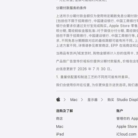
‡ 为近似值。金额可能随时间变动。
注
页
分期付款服务的条件
页
上述所示分期付款金额仅为使用特定期数免息分期付款估
脚
(包括但不限于招商银行、中国建设银行、中国工商银行
银行会要求你通过支付宝完成购买。Apple Store 零
呗分期，需经蚂蚁金服批准；对于微信分付分期，需经微信
括但不限于招商银行、中国建设银行、中国工商银行等，
求，不同免息分期期数对应的最低限额可能有所不同。上述分
上述方案不同，详情请参见教育商店、EPP 在线商店和
当商品有货并/或发货时，购物金额将计入你的信用卡、
产品按广告宣传价或标价提供分期付款服务。价格包含
此信息更新于 2026 年 7 月 30 日。
1. 重量依配置和制造工艺的不同而可能有所差异。
我们会使用你所在位置，为你更快显示送货选项。我们通过你
Mac
显示器
购买 Studio Displ
Apple
选购及了解
账户
商店
管理你的 App
Mac
Apple Stor
iPad
iCloud.com