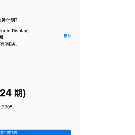
 服务计划？
dio Display)
AppleCare+
添加
期)
服
坏保修服务。
务
计
划
(适
用
于
24 期)
Studio
Display)
1,390
脚
‡。
注
加到购物袋