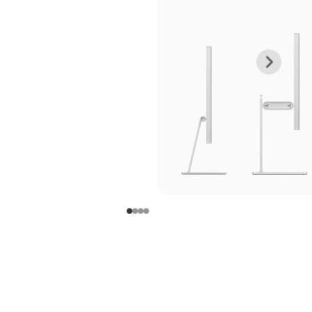
上
下
一
一
张
张
图
图
库
库
图
图
片
片
-
-
支
支
架
架