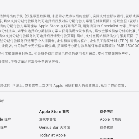
算得出的示例 (仅显示整数数额，未显示小数点以后的金额)，实际支付金额以银行、花呗或
等，具体支持分期付款服务的可选择银行及对应分期付款方案请见付款页面)、蚂蚁金服 (花呗
售店的分期付款方案可能与 Apple Store 在线商店不同，请到店咨询 Specialist 专
分付批准。如果你选择的分期付款方案未获得信用卡发卡机构、蚂蚁金服或微信分付的批准，Ap
具体支持分期付款服务的可选择银行请见付款页面) 网站、支付宝网站和微信分付服务页面，
期付款服务只适用于个人消费者。企业和教育机构客户、企业员工购买计划 (EPP) 和 Appl
企业商店。公司信用卡无资格申请分期。招商银行分期付款单笔订单最高限额为 RMB 150000
支付宝或微信分付账单。相关财务费用将显示在你的信用卡对账单、支付宝或微信账户中。
增值税。所有订单均可享受免费送货服务。
的 IP 地址，或者你在上次访问 Apple 网站时输入的位置信息，找到了你的位置。
ay
Apple Store 商店
商务应用
le 账户
查找零售店
Apple 与商务
e 账户
Genius Bar 天才吧
商务选购
Today at Apple