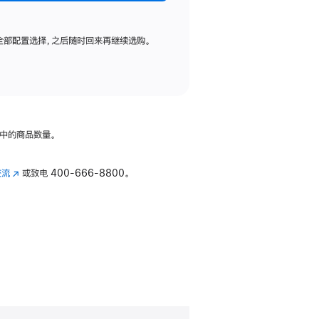
全部配置选择，之后随时回来再继续选购。
中的商品数量。
交流
(在
或致电
400-666-8800。
新
窗
口
中
打
开)