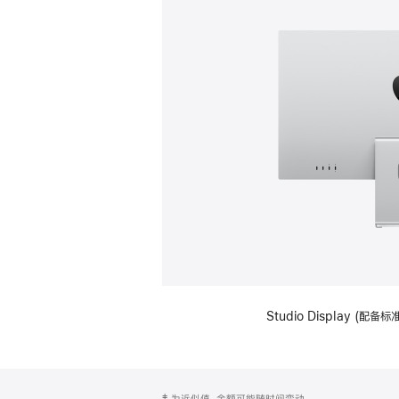
Studio Display (
网
脚