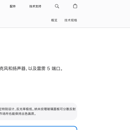
配件
技术支持
概览
技术规格
级麦克风和扬声器，以及雷雳 5 端口。
过特别设计，反光率极低。纳米纹理玻璃面板可分散反射
作场所也能保持出色画质。