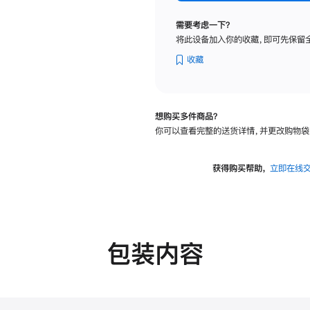
标
准
需要考虑一下？
玻
将此设备加入你的收藏，即可先保留
璃
面
收藏
板
-
可
想购买多件商品？
调
你可以查看完整的送货详情，并更改购物袋
倾
斜
度
获得购买帮助，
立即在线
的
支
架
的
分
包装内容
期
付
款
选
项)