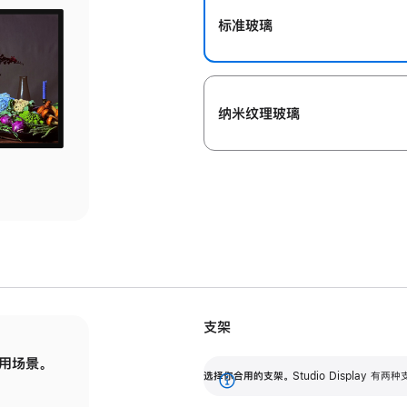
标准玻璃
纳米纹理玻璃
支架
用场景。
标配可调倾斜度的支架，提供 30 度的倾斜度
选
选择你合用的支架。
Studio Display
调节范围。
展