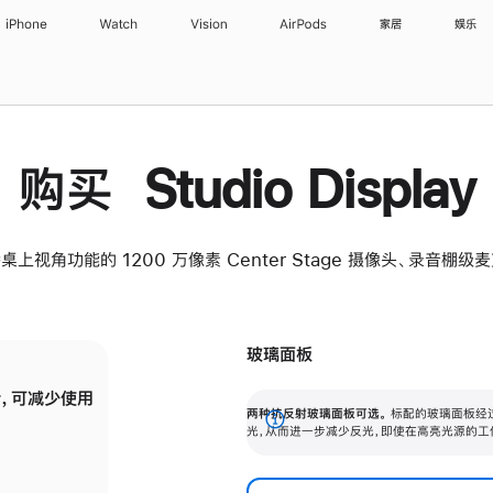
iPhone
Watch
Vision
AirPods
家居
娱乐
购买 Studio Display
桌上视角功能的 1200 万像素 Center Stage 摄像头、录音棚
玻璃面板
，可减少使用
纳米纹理玻璃面板可进一步减少反光，即使在
两种抗反射玻璃面板可选。
标配的玻璃面板经
。
有高亮光源的场所使用，也能保持出色画质。
展
光，从而进一步减少反光，即使在高亮光源的工
开