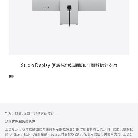
Studio Display (配备标准玻璃面板和可调倾斜度的支架)
网
脚
‡ 为近似值。金额可能随时间变动。
注
页
分期付款服务的条件
页
上述所示分期付款金额仅为使用特定期数免息分期付款估算得出的示例 (仅显示整数数
脚
额，未显示小数点以后的金额)，实际支付金额以银行、花呗或微信分付账单为准。上述分