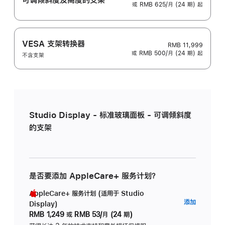
或 RMB 625/月 (24 期) 起
VESA 支架转换器
RMB 11,999
或 RMB 500/月 (24 期) 起
不含支架
Studio Display - 标准玻璃面板 - 可调倾斜度
的支架
是否要添加 AppleCare+ 服务计划？
AppleCare+ 服务计划 (适用于 Studio
AppleC
添加
Display)
服
RMB 1,249
或
RMB 53/月 (24 期)