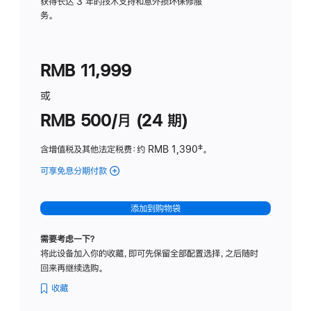
务
获得长达 3 年的技术支持和意外损坏保修服
务。
计
划
(适
RMB 11,999
用
于
或
Studio
RMB 500/月 (24 期)
Display
含增值税及其他法定税费
：约 RMB 1,390
脚
‡。
注
可享免息分期付款
(Studio
Display
-
添加到购物袋
标
准
需要考虑一下？
玻
将此设备加入你的收藏，即可先保留全部配置选择，之后随时
璃
回来再继续选购。
面
板
收藏
-