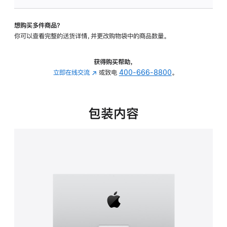
可
调
想购买多件商品？
倾
你可以查看完整的送货详情，并更改购物袋中的商品数量。
斜
度
的
获得购买帮助，
支
立即在线交流
(在
或致电
400-666-8800
。
架
新
的
窗
分
口
包装内容
期
中
付
打
款
开)
选
项)