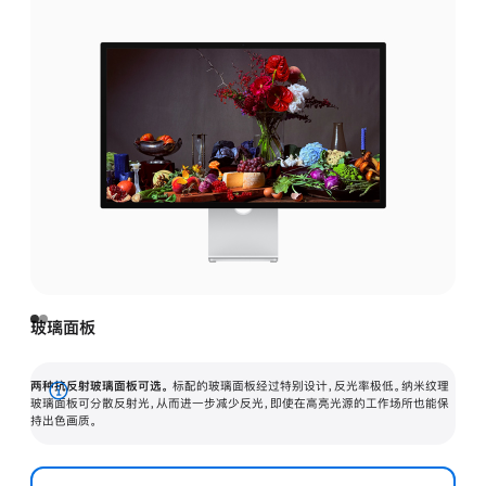
玻璃面板
两种抗反射玻璃面板可选。
标配的玻璃面板经过特别设计，反光率极低。纳米纹理
展
玻璃面板可分散反射光，从而进一步减少反光，即使在高亮光源的工作场所也能保
持出色画质。
开