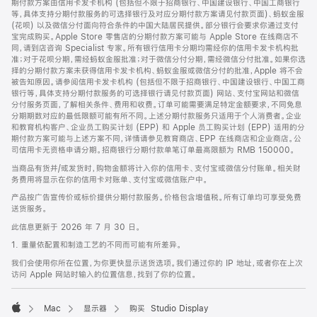
期付款方案由信用卡发卡机构 (包括但不限于招商银行、中国建设银行、中国工商银行
等，具体支持分期付款服务的可选择银行及对应分期付款方案请见付款页面)、蚂蚁金服
(花呗) 以及微信分付面向符合条件的中国大陆居民提供。部分银行会要求你通过支付
宝完成购买。Apple Store 零售店的分期付款方案可能与 Apple Store 在线商店不
同，请到店咨询 Specialist 专家。所有银行信用卡分期均需经你的信用卡发卡机构批
准；对于花呗分期，需经蚂蚁金服批准；对于微信分付分期，需经微信分付批准。如果你选
择的分期付款方案未获得信用卡发卡机构、蚂蚁金服或微信分付的批准，Apple 将不会
被告知原因。请参阅信用卡发卡机构 (包括但不限于招商银行、中国建设银行、中国工商
银行等，具体支持分期付款服务的可选择银行请见付款页面) 网站、支付宝网站和微信
分付服务页面，了解相关条件、费用和收费。订单可能需要满足特定金额要求，不同免息
分期期数对应的最低限额可能有所不同。上述分期付款服务只适用于个人消费者。企业
和教育机构客户、企业员工购买计划 (EPP) 和 Apple 员工购买计划 (EPP) 适用的分
期付款方案可能与上述方案不同，详情请参见教育商店、EPP 在线商店和企业商店。公
司信用卡无资格申请分期。招商银行分期付款单笔订单最高限额为 RMB 150000。
当商品有货并/或发货时，购物金额将计入你的信用卡、支付宝或微信分付账单。相关财
务费用将显示在你的信用卡对账单、支付宝或微信账户中。
产品按广告宣传价或标价提供分期付款服务。价格包含增值税。所有订单均可享受免费
送货服务。
此信息更新于 2026 年 7 月 30 日。
1. 重量依配置和制造工艺的不同而可能有所差异。
我们会使用你所在位置，为你更快显示送货选项。我们通过你的 IP 地址，或者你在上次
访问 Apple 网站时输入的位置信息，找到了你的位置。
Mac
显示器
购买 Studio Display