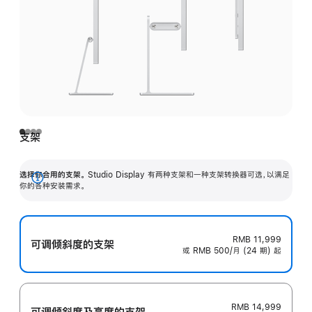
支架
选择你合用的支架。
Studio Display 有两种支架和一种支架转换器可选，以满足
展
你的各种安装需求。
开
RMB 11,999
可调倾斜度的支架
或 RMB 500/月 (24 期) 起
RMB 14,999
可调倾斜度及高‍度的支‍架