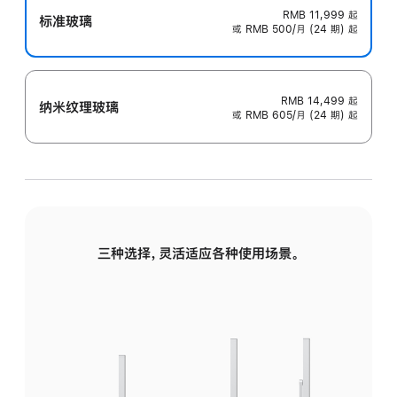
RMB 11,999
起
标准玻璃
或 RMB 500/月 (24 期) 起
RMB 14,499
起
纳米纹理玻璃
或 RMB 605/月 (24 期) 起
三种选择，灵活适应各种使用场景。
标