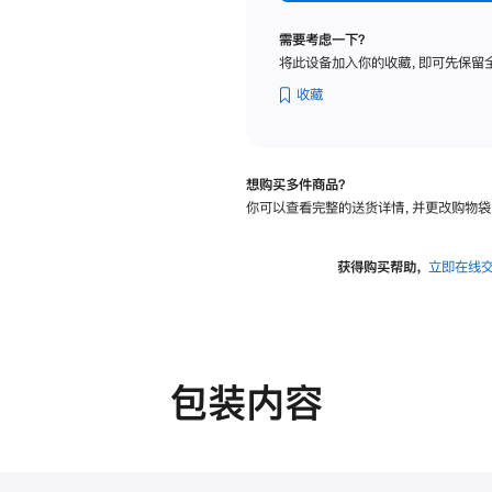
标
准
需要考虑一下？
玻
将此设备加入你的收藏，即可先保留
璃
面
收藏
板
-
可
想购买多件商品？
调
你可以查看完整的送货详情，并更改购物袋
倾
斜
度
获得购买帮助，
立即在线
的
支
架
的
分
包装内容
期
付
款
选
项)