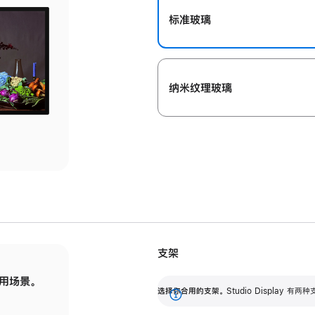
标准玻璃
纳米纹理玻璃
支架
用场景。
标配可调倾斜度的支架，提供 30 度的倾斜度
选
选择你合用的支架。
Studio Display
调节范围。
展