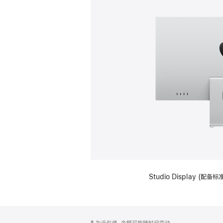
Studio Display (
网
脚