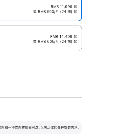
RMB 11,999
起
或 RMB 500/月 (24 期) 起
RMB 14,499
起
或 RMB 605/月 (24 期) 起
配可调倾斜度及高度的支架，额外增加 105
VESA 支架转换器
 有两种支架和一种支架转换器可选，以满足你的各种安装需求。
毫米的高度调节范围。
容的支架 (未随附)