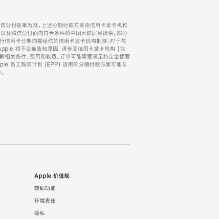
微信分付账单为准。上述分期付款方案由信用卡发卡机构
) 以及微信分付面向符合条件的中国大陆居民提供。部分
家。所有银行信用卡分期均需经你的信用卡发卡机构批准；对于花
ple 将不会被告知原因。请参阅信用卡发卡机构 (包
了解相关条件、费用和收费。订单可能需要满足特定金额要
e 员工购买计划 (EPP) 适用的分期付款方案可能与
。
Apple 价值观
辅助功能
环境责任
隐私