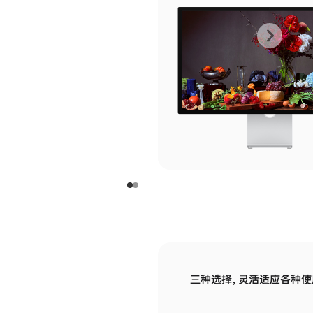
上
下
一
一
张
张
图
图
库
库
图
图
片
片
-
-
玻
玻
璃
璃
三种选择，灵活适应各种使
面
面
板
板