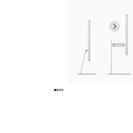
上
下
一
一
张
张
图
图
库
库
图
图
片
片
-
-
支
支
架
架