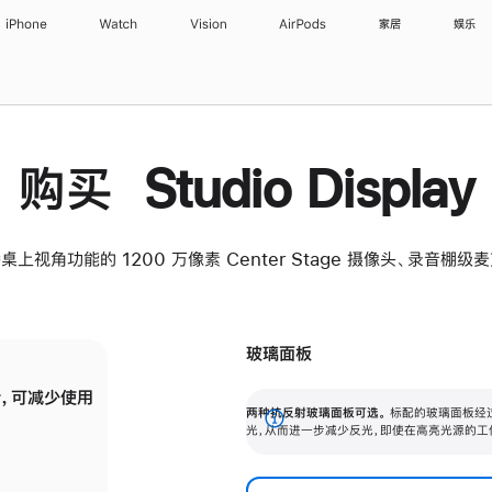
iPhone
Watch
Vision
AirPods
家居
娱乐
购买 Studio Display
桌上视角功能的 1200 万像素 Center Stage 摄像头、录音棚
玻璃面板
，可减少使用
纳米纹理玻璃面板可进一步减少反光，即使在
两种抗反射玻璃面板可选。
标配的玻璃面板经
。
有高亮光源的场所使用，也能保持出色画质。
展
光，从而进一步减少反光，即使在高亮光源的工
开