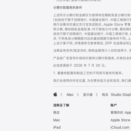
‡ 为近似值。金额可能随时间变动。
注
页
分期付款服务的条件
页
上述所示分期付款金额仅为使用特定期数免息分期付款估
脚
(包括但不限于招商银行、中国建设银行、中国工商银行
银行会要求你通过支付宝完成购买。Apple Store 零
呗分期，需经蚂蚁金服批准；对于微信分付分期，需经微信
括但不限于招商银行、中国建设银行、中国工商银行等，
求，不同免息分期期数对应的最低限额可能有所不同。上述分
上述方案不同，详情请参见教育商店、EPP 在线商店和
当商品有货并/或发货时，购物金额将计入你的信用卡、
产品按广告宣传价或标价提供分期付款服务。价格包含
此信息更新于 2026 年 7 月 30 日。
1. 重量依配置和制造工艺的不同而可能有所差异。
我们会使用你所在位置，为你更快显示送货选项。我们通过你
Mac
显示器
购买 Studio Displ
Apple
选购及了解
账户
商店
管理你的 App
Mac
Apple Stor
iPad
iCloud.com