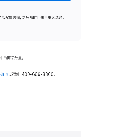
全部配置选择，之后随时回来再继续选购。
中的商品数量。
交流
(在
或致电
400-666-8800。
新
窗
口
中
打
开)