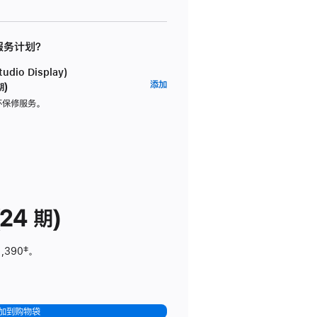
 服务计划？
dio Display)
AppleCare+
添加
期)
服
坏保修服务。
务
计
划
(适
用
于
24 期)
Studio
Display)
1,390
脚
‡。
注
加到购物袋