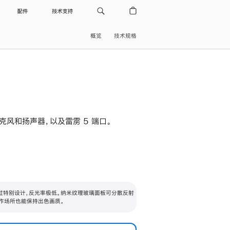
配件
技术支持
概览
技术规格
级麦克风和扬声器，以及雷雳 5 端口。
过特别设计，反光率极低。纳米纹理玻璃面板可分散反射
作场所也能保持出色画质。