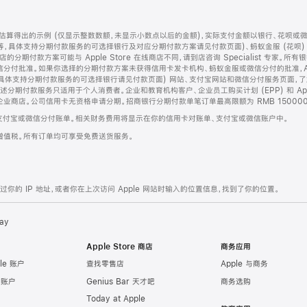
算得出的示例 (仅显示整数数额，未显示小数点以后的金额)，实际支付金额以银行、花呗或
等，具体支持分期付款服务的可选择银行及对应分期付款方案请见付款页面)、蚂蚁金服 (花呗
售店的分期付款方案可能与 Apple Store 在线商店不同，请到店咨询 Specialist 专
分付批准。如果你选择的分期付款方案未获得信用卡发卡机构、蚂蚁金服或微信分付的批准，Ap
具体支持分期付款服务的可选择银行请见付款页面) 网站、支付宝网站和微信分付服务页面，
期付款服务只适用于个人消费者。企业和教育机构客户、企业员工购买计划 (EPP) 和 Appl
企业商店。公司信用卡无资格申请分期。招商银行分期付款单笔订单最高限额为 RMB 150000
支付宝或微信分付账单。相关财务费用将显示在你的信用卡对账单、支付宝或微信账户中。
增值税。所有订单均可享受免费送货服务。
的 IP 地址，或者你在上次访问 Apple 网站时输入的位置信息，找到了你的位置。
ay
Apple Store 商店
商务应用
le 账户
查找零售店
Apple 与商务
e 账户
Genius Bar 天才吧
商务选购
Today at Apple