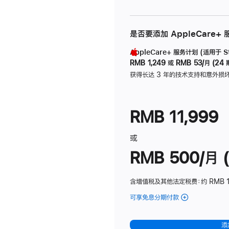
是否要添加 AppleCare+
AppleCare+ 服务计划 (适用于 Stu
RMB 1,249
或
RMB 53/月 (24 
获得长达 3 年的技术支持和意外损
RMB 11,999
或
RMB 500/月 (
含增值税及其他法定税费
：约 RMB 
可享免息分期付款
(Studio
Display
-
添