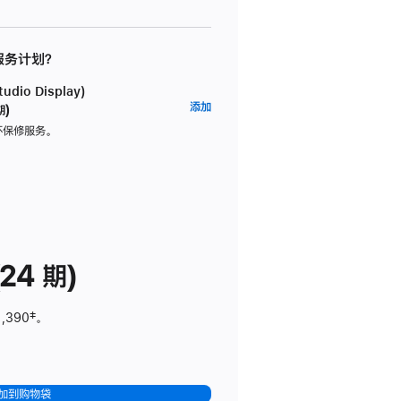
 服务计划？
dio Display)
AppleCare+
添加
期)
服
坏保修服务。
务
计
划
(适
用
于
24 期)
Studio
Display)
1,390
脚
‡。
注
加到购物袋