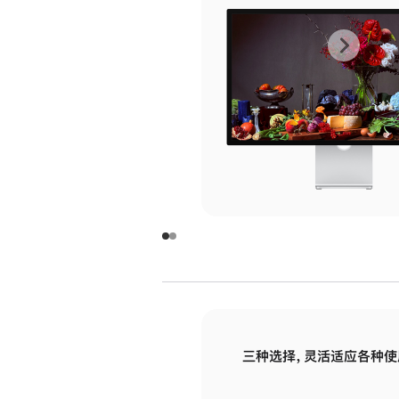
上
下
一
一
张
张
图
图
库
库
图
图
片
片
-
-
玻
玻
璃
璃
三种选择，灵活适应各种使
面
面
板
板