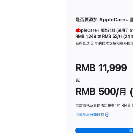
是否要添加 AppleCare+
AppleCare+ 服务计划 (适用于 Stu
RMB 1,249
或
RMB 53/月 (24 
获得长达 3 年的技术支持和意外损
RMB 11,999
或
RMB 500/月 (
含增值税及其他法定税费
：约 RMB 
可享免息分期付款
(Studio
Display
-
添