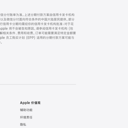
微信分付账单为准。上述分期付款方案由信用卡发卡机构
) 以及微信分付面向符合条件的中国大陆居民提供。部分
家。所有银行信用卡分期均需经你的信用卡发卡机构批准；对于花
ple 将不会被告知原因。请参阅信用卡发卡机构 (包
了解相关条件、费用和收费。订单可能需要满足特定金额要
e 员工购买计划 (EPP) 适用的分期付款方案可能与
。
Apple 价值观
辅助功能
环境责任
隐私