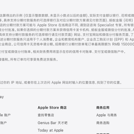
算得出的示例 (仅显示整数数额，未显示小数点以后的金额)，实际支付金额以银行、花呗或
等，具体支持分期付款服务的可选择银行及对应分期付款方案请见付款页面)、蚂蚁金服 (花呗
售店的分期付款方案可能与 Apple Store 在线商店不同，请到店咨询 Specialist 专
分付批准。如果你选择的分期付款方案未获得信用卡发卡机构、蚂蚁金服或微信分付的批准，Ap
具体支持分期付款服务的可选择银行请见付款页面) 网站、支付宝网站和微信分付服务页面，
期付款服务只适用于个人消费者。企业和教育机构客户、企业员工购买计划 (EPP) 和 Appl
企业商店。公司信用卡无资格申请分期。招商银行分期付款单笔订单最高限额为 RMB 150000
支付宝或微信分付账单。相关财务费用将显示在你的信用卡对账单、支付宝或微信账户中。
增值税。所有订单均可享受免费送货服务。
的 IP 地址，或者你在上次访问 Apple 网站时输入的位置信息，找到了你的位置。
ay
Apple Store 商店
商务应用
le 账户
查找零售店
Apple 与商务
e 账户
Genius Bar 天才吧
商务选购
Today at Apple