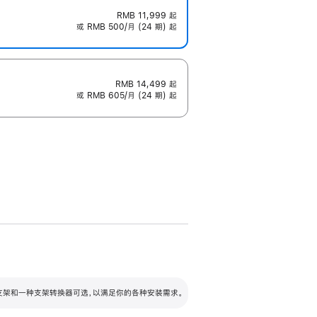
RMB 11,999
起
或 RMB 500/月 (24 期) 起
RMB 14,499
起
或 RMB 605/月 (24 期) 起
配可调倾斜度及高度的支架，额外增加 105
VESA 支架转换器
 有两种支架和一种支架转换器可选，以满足你的各种安装需求。
毫米的高度调节范围。
容的支架 (未随附)