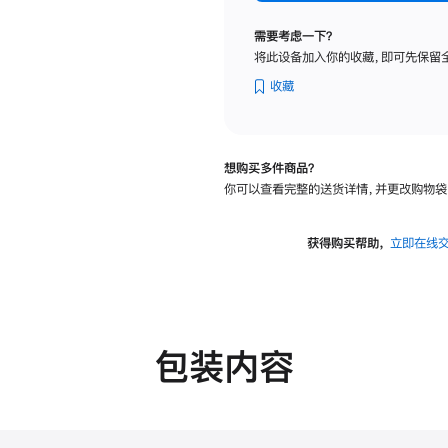
标
准
需要考虑一下？
玻
将此设备加入你的收藏，即可先保留
璃
面
收藏
板
-
可
想购买多件商品？
调
你可以查看完整的送货详情，并更改购物袋
倾
斜
度
获得购买帮助，
立即在线
的
支
架
的
分
包装内容
期
付
款
选
项)