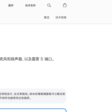
配件
技术支持
概览
技术规格
级麦克风和扬声器，以及雷雳 5 端口。
过特别设计，反光率极低。纳米纹理玻璃面板可分散反射
作场所也能保持出色画质。