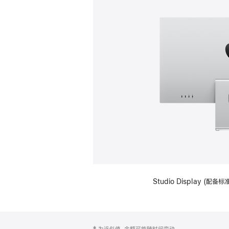
Studio Display (
网
脚