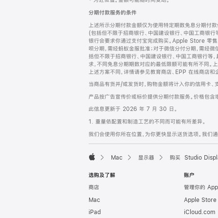
‡ 为近似值。金额可能随时间变动。
注
页
分期付款服务的条件
页
上述所示分期付款金额仅为使用特定期数免息分期付款估
脚
(包括但不限于招商银行、中国建设银行、中国工商银行
银行会要求你通过支付宝完成购买。Apple Store 零
呗分期，需经蚂蚁金服批准；对于微信分付分期，需经微信
括但不限于招商银行、中国建设银行、中国工商银行等，
求，不同免息分期期数对应的最低限额可能有所不同。上述分
上述方案不同，详情请参见教育商店、EPP 在线商店和
当商品有货并/或发货时，购物金额将计入你的信用卡、
产品按广告宣传价或标价提供分期付款服务。价格包含
此信息更新于 2026 年 7 月 30 日。
1. 重量依配置和制造工艺的不同而可能有所差异。
我们会使用你所在位置，为你更快显示送货选项。我们通过你
Mac
显示器
购买 Studio Displ
Apple
选购及了解
账户
商店
管理你的 App
Mac
Apple Stor
iPad
iCloud.com