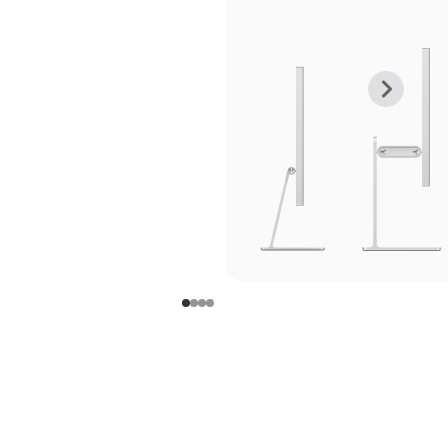
上
下
一
一
张
张
图
图
库
库
图
图
片
片
-
-
支
支
架
架