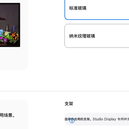
标准玻璃
纳米纹理玻璃
支架
用场景。
标配可调倾斜度的支架，提供 30 度的倾斜度
选
选择你合用的支架。
Studio Display
调节范围。
展