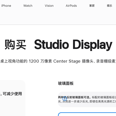
iPhone
Watch
Vision
AirPods
家居
娱乐
购买 Studio Display
桌上视角功能的 1200 万像素 Center Stage 摄像头、录音棚
玻璃面板
，可减少使用
纳米纹理玻璃面板可进一步减少反光，即使在
两种抗反射玻璃面板可选。
标配的玻璃面板经
。
有高亮光源的场所使用，也能保持出色画质。
展
光，从而进一步减少反光，即使在高亮光源的工
开