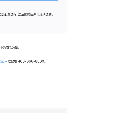
全部配置选择，之后随时回来再继续选购。
中的商品数量。
交流
(在
或致电
400-666-8800。
新
窗
口
中
打
开)