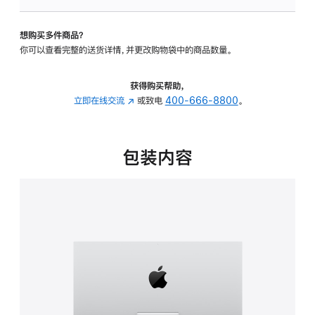
可
调
想购买多件商品？
倾
你可以查看完整的送货详情，并更改购物袋中的商品数量。
斜
度
的
获得购买帮助，
支
立即在线交流
(在
或致电
400-666-8800
。
架
新
的
窗
分
口
包装内容
期
中
付
打
款
开)
选
项)