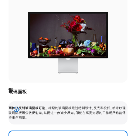
玻璃面板
两种抗反射玻璃面板可选。
标配的玻璃面板经过特别设计，反光率极低。纳米纹理
展
玻璃面板可分散反射光，从而进一步减少反光，即使在高亮光源的工作场所也能保
持出色画质。
开