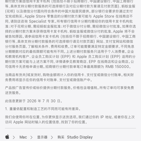
期付款方案由信用卡发卡机构 (包括但不限于招商银行、中国建设银行、中国工商银行
等，具体支持分期付款服务的可选择银行及对应分期付款方案请见付款页面)、蚂蚁金服
(花呗) 以及微信分付面向符合条件的中国大陆居民提供。部分银行会要求你通过支付
宝完成购买。Apple Store 零售店的分期付款方案可能与 Apple Store 在线商店不
同，请到店咨询 Specialist 专家。所有银行信用卡分期均需经你的信用卡发卡机构批
准；对于花呗分期，需经蚂蚁金服批准；对于微信分付分期，需经微信分付批准。如果你选
择的分期付款方案未获得信用卡发卡机构、蚂蚁金服或微信分付的批准，Apple 将不会
被告知原因。请参阅信用卡发卡机构 (包括但不限于招商银行、中国建设银行、中国工商
银行等，具体支持分期付款服务的可选择银行请见付款页面) 网站、支付宝网站和微信
分付服务页面，了解相关条件、费用和收费。订单可能需要满足特定金额要求，不同免息
分期期数对应的最低限额可能有所不同。上述分期付款服务只适用于个人消费者。企业
和教育机构客户、企业员工购买计划 (EPP) 和 Apple 员工购买计划 (EPP) 适用的分
期付款方案可能与上述方案不同，详情请参见教育商店、EPP 在线商店和企业商店。公
司信用卡无资格申请分期。招商银行分期付款单笔订单最高限额为 RMB 150000。
当商品有货并/或发货时，购物金额将计入你的信用卡、支付宝或微信分付账单。相关财
务费用将显示在你的信用卡对账单、支付宝或微信账户中。
产品按广告宣传价或标价提供分期付款服务。价格包含增值税。所有订单均可享受免费
送货服务。
此信息更新于 2026 年 7 月 30 日。
1. 重量依配置和制造工艺的不同而可能有所差异。
我们会使用你所在位置，为你更快显示送货选项。我们通过你的 IP 地址，或者你在上次
访问 Apple 网站时输入的位置信息，找到了你的位置。
Mac
显示器
购买 Studio Display