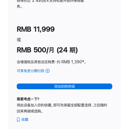
务
获得长达 3 年的技术支持和意外损坏保修服
务。
计
划
(适
RMB 11,999
用
于
或
Studio
RMB 500/月 (24 期)
Display
含增值税及其他法定税费
：约 RMB 1,390
脚
‡。
注
可享免息分期付款
(Studio
Display
-
添加到购物袋
标
准
需要考虑一下？
玻
将此设备加入你的收藏，即可先保留全部配置选择，之后随时
璃
回来再继续选购。
面
板
收藏
-