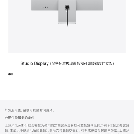
Studio Display (配备标准玻璃面板和可调倾斜度的支架)
网
脚
‡ 为近似值。金额可能随时间变动。
注
页
分期付款服务的条件
页
上述所示分期付款金额仅为使用特定期数免息分期付款估算得出的示例 (仅显示整数数
脚
额，未显示小数点以后的金额)，实际支付金额以银行、花呗或微信分付账单为准。上述分