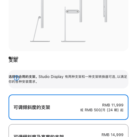
支架
选择你合用的支架。
Studio Display 有两种支架和一种支架转换器可选，以满足
展
你的各种安装需求。
开
RMB 11,999
可调倾斜度的支架
或 RMB 500/月 (24 期) 起
RMB 14,999
可调倾斜度及高‍度的支‍架