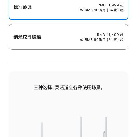
RMB 11,999
起
标准玻璃
或 RMB 500/月 (24 期) 起
RMB 14,499
起
纳米纹理玻璃
或 RMB 605/月 (24 期) 起
三种选择，灵活适应各种使用场景。
标