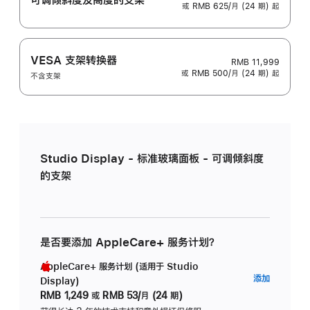
或 RMB 625/月 (24 期) 起
VESA 支架转换器
RMB 11,999
或 RMB 500/月 (24 期) 起
不含支架
Studio Display - 标准玻璃面板 - 可调倾斜度
的支架
是否要添加 AppleCare+ 服务计划？
AppleCare+ 服务计划 (适用于 Studio
AppleC
添加
Display)
服
RMB 1,249
或
RMB 53/月 (24 期)