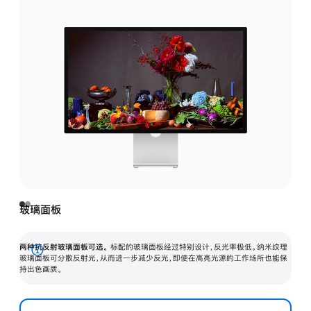
玻璃面板
两种抗反射玻璃面板可选。
标配的玻璃面板经过特别设计，反光率极低。纳米纹理
展
玻璃面板可分散反射光，从而进一步减少反光，即使在高亮光源的工作场所也能保
持出色画质。
开