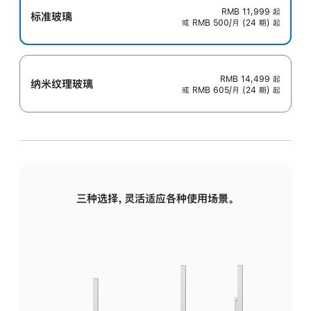
RMB 11,999
起
标准玻璃
或 RMB 500/月 (24 期) 起
RMB 14,499
起
纳米纹理玻璃
或 RMB 605/月 (24 期) 起
三种选择，灵活适应各种使用场景。
标