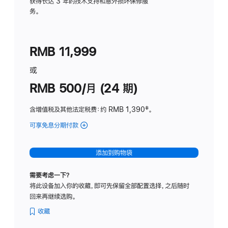
务
获得长达 3 年的技术支持和意外损坏保修服
务。
计
划
(适
RMB 11,999
用
于
或
Studio
RMB 500/月 (24 期)
Display
含增值税及其他法定税费
：约 RMB 1,390
脚
‡。
注
可享免息分期付款
(Studio
Display
-
添加到购物袋
标
准
需要考虑一下？
玻
将此设备加入你的收藏，即可先保留全部配置选择，之后随时
璃
回来再继续选购。
面
板
收藏
-