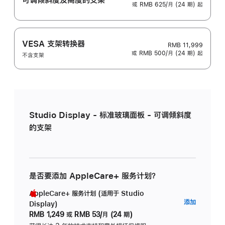
或 RMB 625/月 (24 期) 起
VESA 支架转换器
RMB 11,999
或 RMB 500/月 (24 期) 起
不含支架
Studio Display - 标准玻璃面板 - 可调倾斜度
的支架
是否要添加 AppleCare+ 服务计划？
AppleCare+ 服务计划 (适用于 Studio
AppleC
添加
Display)
服
RMB 1,249
或
RMB 53/月 (24 期)