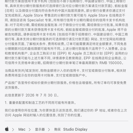
期付款方案由信用卡发卡机构 (包括但不限于招商银行、中国建设银行、中国工商银行
等，具体支持分期付款服务的可选择银行及对应分期付款方案请见付款页面)、蚂蚁金服
(花呗) 以及微信分付面向符合条件的中国大陆居民提供。部分银行会要求你通过支付
宝完成购买。Apple Store 零售店的分期付款方案可能与 Apple Store 在线商店不
同，请到店咨询 Specialist 专家。所有银行信用卡分期均需经你的信用卡发卡机构批
准；对于花呗分期，需经蚂蚁金服批准；对于微信分付分期，需经微信分付批准。如果你选
择的分期付款方案未获得信用卡发卡机构、蚂蚁金服或微信分付的批准，Apple 将不会
被告知原因。请参阅信用卡发卡机构 (包括但不限于招商银行、中国建设银行、中国工商
银行等，具体支持分期付款服务的可选择银行请见付款页面) 网站、支付宝网站和微信
分付服务页面，了解相关条件、费用和收费。订单可能需要满足特定金额要求，不同免息
分期期数对应的最低限额可能有所不同。上述分期付款服务只适用于个人消费者。企业
和教育机构客户、企业员工购买计划 (EPP) 和 Apple 员工购买计划 (EPP) 适用的分
期付款方案可能与上述方案不同，详情请参见教育商店、EPP 在线商店和企业商店。公
司信用卡无资格申请分期。招商银行分期付款单笔订单最高限额为 RMB 150000。
当商品有货并/或发货时，购物金额将计入你的信用卡、支付宝或微信分付账单。相关财
务费用将显示在你的信用卡对账单、支付宝或微信账户中。
产品按广告宣传价或标价提供分期付款服务。价格包含增值税。所有订单均可享受免费
送货服务。
此信息更新于 2026 年 7 月 30 日。
1. 重量依配置和制造工艺的不同而可能有所差异。
我们会使用你所在位置，为你更快显示送货选项。我们通过你的 IP 地址，或者你在上次
访问 Apple 网站时输入的位置信息，找到了你的位置。
Mac
显示器
购买 Studio Display