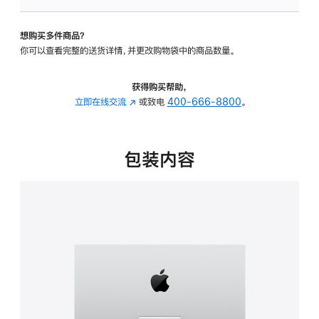
可
调
想购买多件商品？
倾
你可以查看完整的送货详情，并更改购物袋中的商品数量。
斜
度
的
获得购买帮助，
支
立即在线交流
(在
或致电
400-666-8800
。
架
新
的
窗
分
口
包装内容
期
中
付
打
款
开)
选
项)