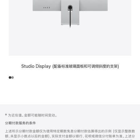
Studio Display (配备标准玻璃面板和可调倾斜度的支架)
网
脚
‡ 为近似值。金额可能随时间变动。
注
页
分期付款服务的条件
页
上述所示分期付款金额仅为使用特定期数免息分期付款估算得出的示例 (仅显示整数数
脚
额，未显示小数点以后的金额)，实际支付金额以银行、花呗或微信分付账单为准。上述分