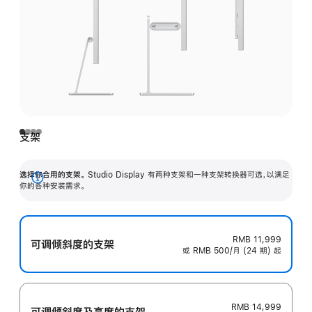
支架
选择你合用的支架。
Studio Display 有两种支架和一种支架转换器可选，以满足
展
你的各种安装需求。
开
RMB 11,999
可调倾斜度的支架
或 RMB 500/月 (24 期) 起
RMB 14,999
可调倾斜度及高‍度的支‍架