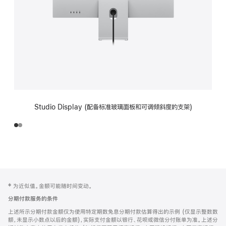
Studio Display (配备标准玻璃面板和可调倾斜度的支架)
网
脚
‡ 为近似值。金额可能随时间变动。
注
页
分期付款服务的条件
页
上述所示分期付款金额仅为使用特定期数免息分期付款估算得出的示例 (仅显示整数数
脚
额，未显示小数点以后的金额)，实际支付金额以银行、花呗或微信分付账单为准。上述分