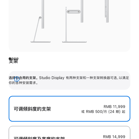
支架
选择你合用的支架。
Studio Display 有两种支架和一种支架转换器可选，以满足
展
你的各种安装需求。
开
RMB 11,999
可调倾斜度的支架
或 RMB 500/月 (24 期) 起
RMB 14,999
可调倾斜度及高‍度的支‍架