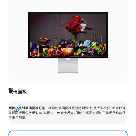
玻璃面板
两种抗反射玻璃面板可选。
标配的玻璃面板经过特别设计，反光率极低。纳米纹理
展
玻璃面板可分散反射光，从而进一步减少反光，即使在高亮光源的工作场所也能保
持出色画质。
开