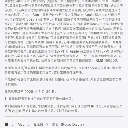
期付款方案由信用卡发卡机构 (包括但不限于招商银行、中国建设银行、中国工商银行
等，具体支持分期付款服务的可选择银行及对应分期付款方案请见付款页面)、蚂蚁金服
(花呗) 以及微信分付面向符合条件的中国大陆居民提供。部分银行会要求你通过支付
宝完成购买。Apple Store 零售店的分期付款方案可能与 Apple Store 在线商店不
同，请到店咨询 Specialist 专家。所有银行信用卡分期均需经你的信用卡发卡机构批
准；对于花呗分期，需经蚂蚁金服批准；对于微信分付分期，需经微信分付批准。如果你选
择的分期付款方案未获得信用卡发卡机构、蚂蚁金服或微信分付的批准，Apple 将不会
被告知原因。请参阅信用卡发卡机构 (包括但不限于招商银行、中国建设银行、中国工商
银行等，具体支持分期付款服务的可选择银行请见付款页面) 网站、支付宝网站和微信
分付服务页面，了解相关条件、费用和收费。订单可能需要满足特定金额要求，不同免息
分期期数对应的最低限额可能有所不同。上述分期付款服务只适用于个人消费者。企业
和教育机构客户、企业员工购买计划 (EPP) 和 Apple 员工购买计划 (EPP) 适用的分
期付款方案可能与上述方案不同，详情请参见教育商店、EPP 在线商店和企业商店。公
司信用卡无资格申请分期。招商银行分期付款单笔订单最高限额为 RMB 150000。
当商品有货并/或发货时，购物金额将计入你的信用卡、支付宝或微信分付账单。相关财
务费用将显示在你的信用卡对账单、支付宝或微信账户中。
产品按广告宣传价或标价提供分期付款服务。价格包含增值税。所有订单均可享受免费
送货服务。
此信息更新于 2026 年 7 月 30 日。
1. 重量依配置和制造工艺的不同而可能有所差异。
我们会使用你所在位置，为你更快显示送货选项。我们通过你的 IP 地址，或者你在上次
访问 Apple 网站时输入的位置信息，找到了你的位置。
Mac
显示器
购买 Studio Display