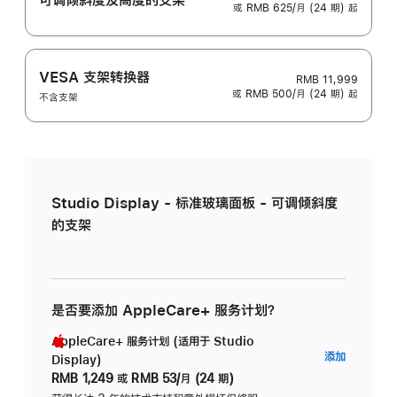
或 RMB 625/月 (24 期) 起
VESA 支架转换器
RMB 11,999
或 RMB 500/月 (24 期) 起
不含支架
Studio Display - 标准玻璃面板 - 可调倾斜度
的支架
是否要添加 AppleCare+ 服务计划？
AppleCare+ 服务计划 (适用于 Studio
AppleC
添加
Display)
服
RMB 1,249
或
RMB 53/月 (24 期)