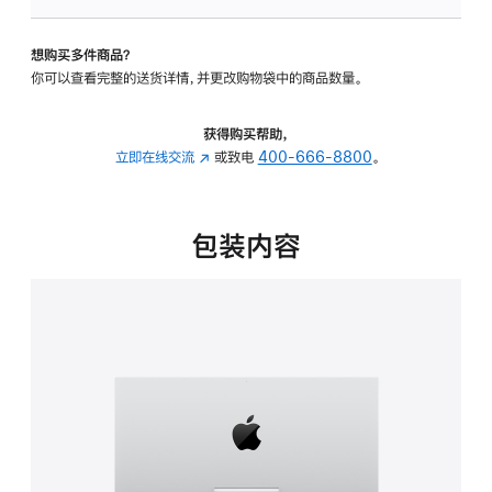
可
调
想购买多件商品？
倾
你可以查看完整的送货详情，并更改购物袋中的商品数量。
斜
度
的
获得购买帮助，
支
立即在线交流
(在
或致电
400-666-8800
。
架
新
的
窗
分
口
包装内容
期
中
付
打
款
开)
选
项)