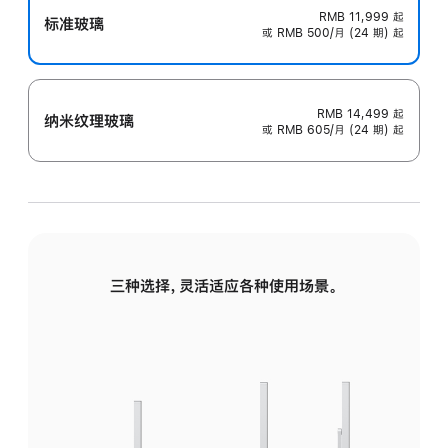
RMB 11,999
起
标准玻璃
或 RMB 500/月 (24 期) 起
RMB 14,499
起
纳米纹理玻璃
或 RMB 605/月 (24 期) 起
三种选择，灵活适应各种使用场景。
标