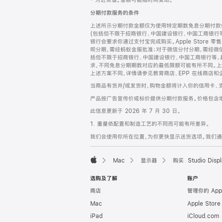
‡ 为近似值。金额可能随时间变动。
注
页
分期付款服务的条件
页
上述所示分期付款金额仅为使用特定期数免息分期付款估
脚
(包括但不限于招商银行、中国建设银行、中国工商银行
银行会要求你通过支付宝完成购买。Apple Store 零
呗分期，需经蚂蚁金服批准；对于微信分付分期，需经微信
括但不限于招商银行、中国建设银行、中国工商银行等，
求，不同免息分期期数对应的最低限额可能有所不同。上述分
上述方案不同，详情请参见教育商店、EPP 在线商店和
当商品有货并/或发货时，购物金额将计入你的信用卡、
产品按广告宣传价或标价提供分期付款服务。价格包含
此信息更新于 2026 年 7 月 30 日。
1. 重量依配置和制造工艺的不同而可能有所差异。
我们会使用你所在位置，为你更快显示送货选项。我们通过你
Mac
显示器
购买 Studio Displ
Apple
选购及了解
账户
商店
管理你的 App
Mac
Apple Stor
iPad
iCloud.com