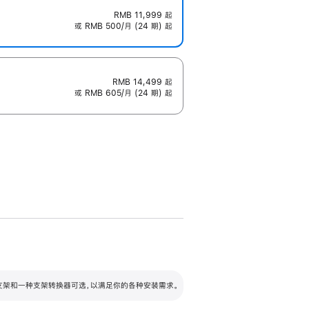
RMB 11,999
起
或 RMB 500/月 (24 期) 起
RMB 14,499
起
或 RMB 605/月 (24 期) 起
配可调倾斜度及高度的支架，额外增加 105
VESA 支架转换器
 有两种支架和一种支架转换器可选，以满足你的各种安装需求。
毫米的高度调节范围。
容的支架 (未随附)