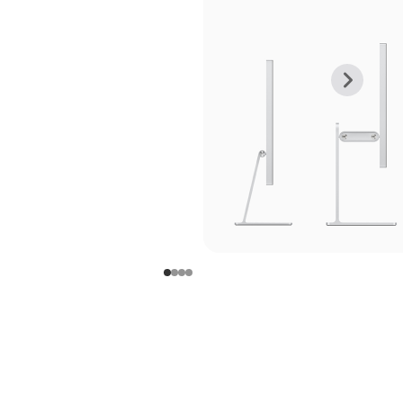
上
下
一
一
张
张
图
图
库
库
图
图
片
片
-
-
支
支
架
架