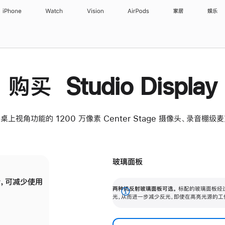
iPhone
Watch
Vision
AirPods
家居
娱乐
购买 Studio Display
桌上视角功能的 1200 万像素 Center Stage 摄像头、录音棚
玻璃面板
，可减少使用
纳米纹理玻璃面板可进一步减少反光，即使在
两种抗反射玻璃面板可选。
标配的玻璃面板经
。
有高亮光源的场所使用，也能保持出色画质。
展
光，从而进一步减少反光，即使在高亮光源的工
开