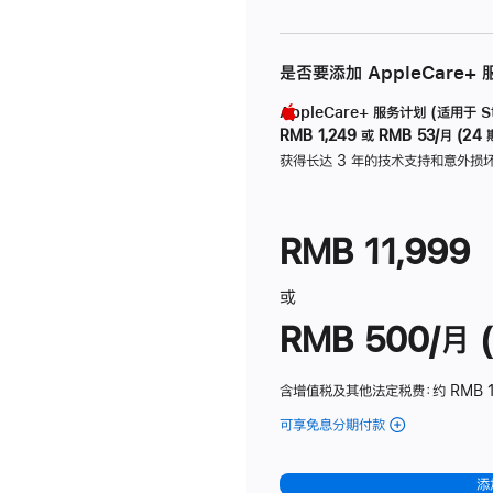
是否要添加 AppleCare+
AppleCare+ 服务计划 (适用于 Stu
RMB 1,249
或
RMB 53/月 (24 
获得长达 3 年的技术支持和意外损
RMB 11,999
或
RMB 500/月 (
含增值税及其他法定税费
：约 RMB 
可享免息分期付款
(Studio
Display
-
添