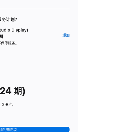
 服务计划？
dio Display)
AppleCare+
添加
期)
服
坏保修服务。
务
计
划
(适
用
于
24 期)
Studio
Display)
1,390
脚
‡。
注
加到购物袋