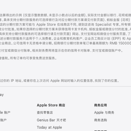
算得出的示例 (仅显示整数数额，未显示小数点以后的金额)，实际支付金额以银行、花呗或
等，具体支持分期付款服务的可选择银行及对应分期付款方案请见付款页面)、蚂蚁金服 (花呗
售店的分期付款方案可能与 Apple Store 在线商店不同，请到店咨询 Specialist 专
分付批准。如果你选择的分期付款方案未获得信用卡发卡机构、蚂蚁金服或微信分付的批准，Ap
具体支持分期付款服务的可选择银行请见付款页面) 网站、支付宝网站和微信分付服务页面，
期付款服务只适用于个人消费者。企业和教育机构客户、企业员工购买计划 (EPP) 和 Appl
企业商店。公司信用卡无资格申请分期。招商银行分期付款单笔订单最高限额为 RMB 150000
支付宝或微信分付账单。相关财务费用将显示在你的信用卡对账单、支付宝或微信账户中。
增值税。所有订单均可享受免费送货服务。
的 IP 地址，或者你在上次访问 Apple 网站时输入的位置信息，找到了你的位置。
ay
Apple Store 商店
商务应用
le 账户
查找零售店
Apple 与商务
e 账户
Genius Bar 天才吧
商务选购
Today at Apple