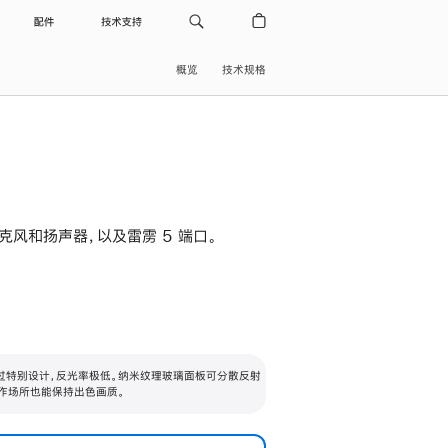
配件
技术支持
概览
技术规格
级麦克风和扬声器，以及雷雳 5 端口。
过特别设计，反光率极低。纳米纹理玻璃面板可分散反射
作场所也能保持出色画质。