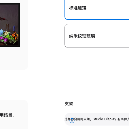
标准玻璃
纳米纹理玻璃
支架
用场景。
标配可调倾斜度的支架，提供 30 度的倾斜度
选
选择你合用的支架。
Studio Display
调节范围。
展