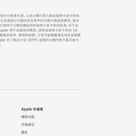
微信分付账单为准。上述分期付款方案由信用卡发卡机构
) 以及微信分付面向符合条件的中国大陆居民提供。部分
家。所有银行信用卡分期均需经你的信用卡发卡机构批准；对于花
ple 将不会被告知原因。请参阅信用卡发卡机构 (包
了解相关条件、费用和收费。订单可能需要满足特定金额要
e 员工购买计划 (EPP) 适用的分期付款方案可能与
。
Apple 价值观
辅助功能
环境责任
隐私