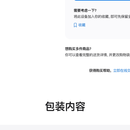
标
准
需要考虑一下？
玻
将此设备加入你的收藏，即可先保留
璃
面
收藏
板
-
可
想购买多件商品？
调
你可以查看完整的送货详情，并更改购物袋
倾
斜
度
获得购买帮助，
立即在线
的
支
架
的
分
包装内容
期
付
款
选
项)