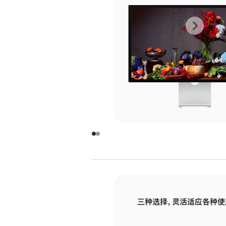
上
下
一
一
张
张
图
图
库
库
图
图
片
片
-
-
玻
玻
璃
璃
三种选择，灵活适应各种使
面
面
板
板