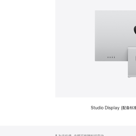
Studio Display (
网
脚