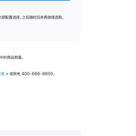
全部配置选择，之后随时回来再继续选购。
中的商品数量。
交流
(在
或致电
400-666-8800。
新
窗
口
中
打
开)