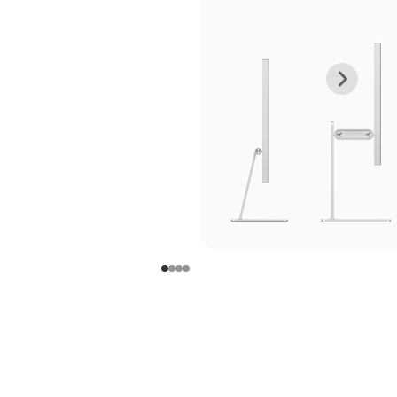
上
下
一
一
张
张
图
图
库
库
图
图
片
片
-
-
支
支
架
架