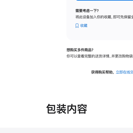
标
准
需要考虑一下？
玻
将此设备加入你的收藏，即可先保留
璃
面
收藏
板
-
可
想购买多件商品？
调
你可以查看完整的送货详情，并更改购物袋
倾
斜
度
获得购买帮助，
立即在线
的
支
架
的
分
包装内容
期
付
款
选
项)