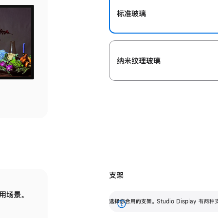
标准玻璃
纳米纹理玻璃
支架
用场景。
标配可调倾斜度的支架，提供 30 度的倾斜度
选
选择你合用的支架。
Studio Display
调节范围。
展