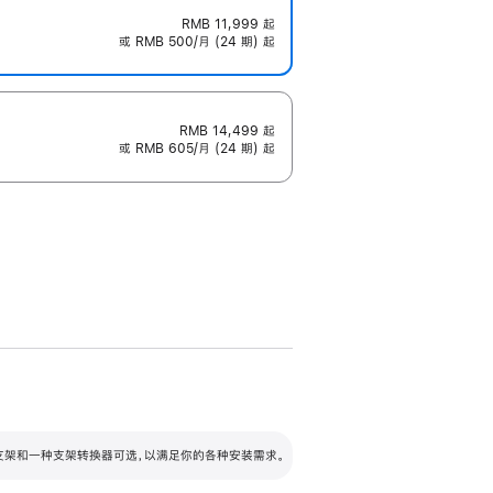
RMB 11,999
起
或 RMB 500/月 (24 期) 起
RMB 14,499
起
或 RMB 605/月 (24 期) 起
配可调倾斜度及高度的支架，额外增加 105
VESA 支架转换器
 有两种支架和一种支架转换器可选，以满足你的各种安装需求。
毫米的高度调节范围。
容的支架 (未随附)