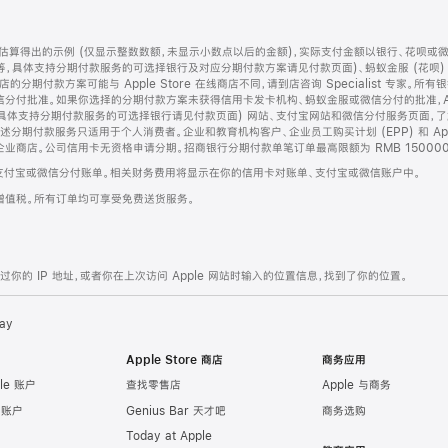
算得出的示例 (仅显示整数数额，未显示小数点以后的金额)，实际支付金额以银行、花呗或
等，具体支持分期付款服务的可选择银行及对应分期付款方案请见付款页面)、蚂蚁金服 (花呗
售店的分期付款方案可能与 Apple Store 在线商店不同，请到店咨询 Specialist 专
分付批准。如果你选择的分期付款方案未获得信用卡发卡机构、蚂蚁金服或微信分付的批准，Ap
具体支持分期付款服务的可选择银行请见付款页面) 网站、支付宝网站和微信分付服务页面，
期付款服务只适用于个人消费者。企业和教育机构客户、企业员工购买计划 (EPP) 和 Appl
企业商店。公司信用卡无资格申请分期。招商银行分期付款单笔订单最高限额为 RMB 150000
支付宝或微信分付账单。相关财务费用将显示在你的信用卡对账单、支付宝或微信账户中。
增值税。所有订单均可享受免费送货服务。
的 IP 地址，或者你在上次访问 Apple 网站时输入的位置信息，找到了你的位置。
ay
Apple Store 商店
商务应用
le 账户
查找零售店
Apple 与商务
e 账户
Genius Bar 天才吧
商务选购
Today at Apple