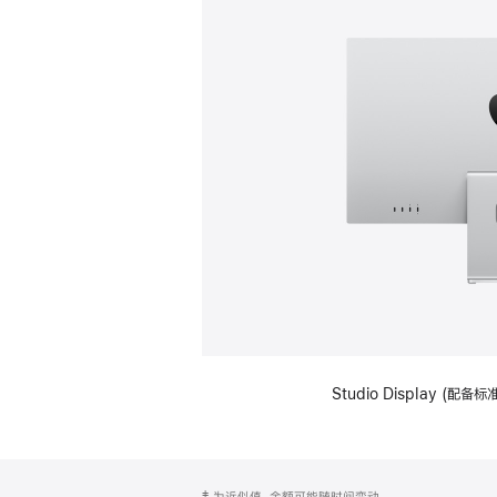
Studio Display (
网
脚