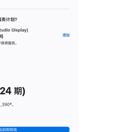
 服务计划？
dio Display)
AppleCare+
添加
期)
服
坏保修服务。
务
计
划
(适
用
于
24 期)
Studio
Display)
1,390
脚
‡。
注
加到购物袋