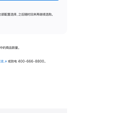
全部配置选择，之后随时回来再继续选购。
中的商品数量。
交流
(在
或致电
400-666-8800。
新
窗
口
中
打
开)