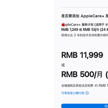
是否要添加 AppleCare+
AppleCare+ 服务计划 (适用于 Stu
RMB 1,249
或
RMB 53/月 (24 
获得长达 3 年的技术支持和意外损
RMB 11,999
或
RMB 500/月 (
含增值税及其他法定税费
：约 RMB 
可享免息分期付款
(Studio
Display
-
添