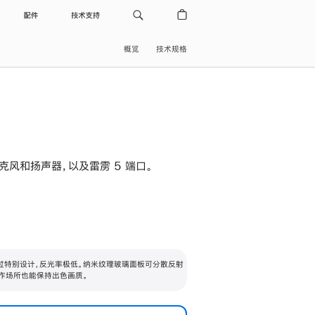
配件
技术支持
概览
技术规格
级麦克风和扬声器，以及雷雳 5 端口。
过特别设计，反光率极低。纳米纹理玻璃面板可分散反射
作场所也能保持出色画质。