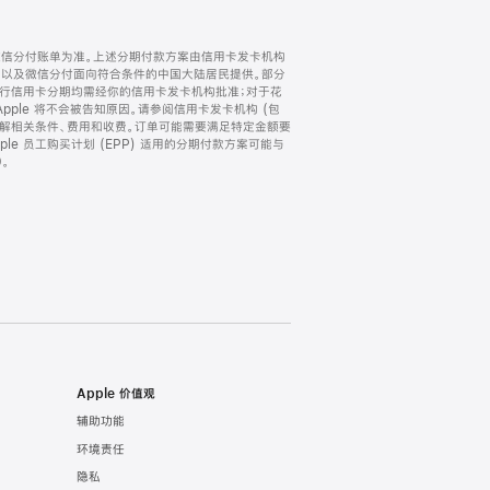
微信分付账单为准。上述分期付款方案由信用卡发卡机构
) 以及微信分付面向符合条件的中国大陆居民提供。部分
家。所有银行信用卡分期均需经你的信用卡发卡机构批准；对于花
ple 将不会被告知原因。请参阅信用卡发卡机构 (包
了解相关条件、费用和收费。订单可能需要满足特定金额要
e 员工购买计划 (EPP) 适用的分期付款方案可能与
。
Apple 价值观
辅助功能
环境责任
隐私