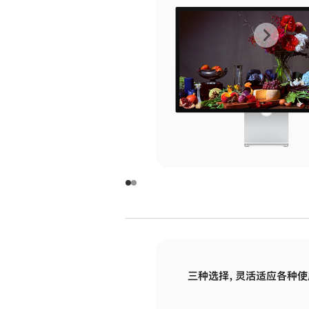
上
下
一
一
张
张
图
图
库
库
图
图
片
片
-
-
玻
玻
璃
璃
三种选择，灵活适应各种使
面
面
板
板