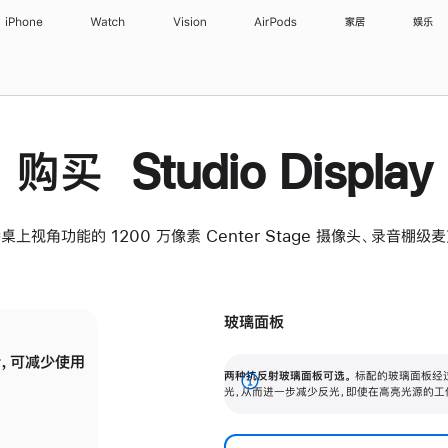
iPhone
Watch
Vision
AirPods
家居
娱乐
购买 Studio Display
桌上视角功能的 1200 万像素 Center Stage 摄像头、录音棚
玻璃面板
，可减少使用
纳米纹理玻璃面板可进一步减少反光，即使在
两种抗反射玻璃面板可选。
标配的玻璃面板经
。
有高亮光源的场所使用，也能保持出色画质。
展
光，从而进一步减少反光，即使在高亮光源的工
开