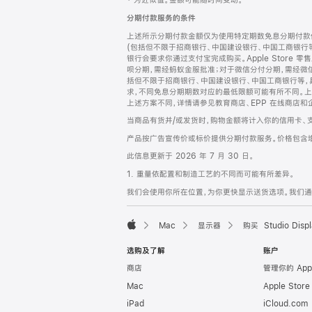
‡ 为近似值。金额可能随时间变动。
注
页
分期付款服务的条件
页
上述所示分期付款金额仅为使用特定期数免息分期付款估
脚
(包括但不限于招商银行、中国建设银行、中国工商银行
银行会要求你通过支付宝完成购买。Apple Store 零
呗分期，需经蚂蚁金服批准；对于微信分付分期，需经微信
括但不限于招商银行、中国建设银行、中国工商银行等，
求，不同免息分期期数对应的最低限额可能有所不同。上述分
上述方案不同，详情请参见教育商店、EPP 在线商店和
当商品有货并/或发货时，购物金额将计入你的信用卡、
产品按广告宣传价或标价提供分期付款服务。价格包含
此信息更新于 2026 年 7 月 30 日。
1. 重量依配置和制造工艺的不同而可能有所差异。
我们会使用你所在位置，为你更快显示送货选项。我们通过你
Mac
显示器
购买 Studio Displ
Apple
选购及了解
账户
商店
管理你的 App
Mac
Apple Stor
iPad
iCloud.com