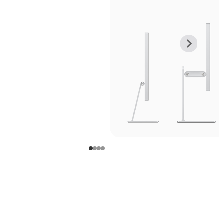
上
下
一
一
张
张
图
图
库
库
图
图
片
片
-
-
支
支
架
架