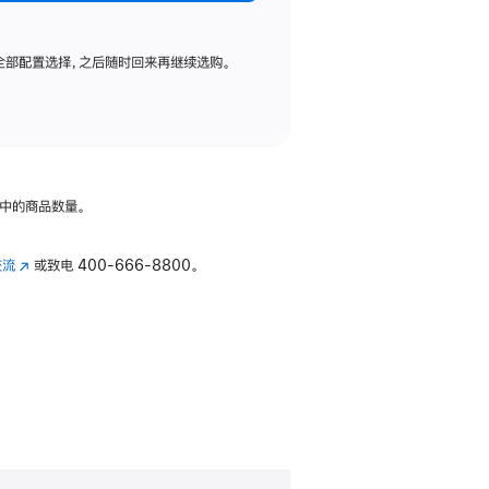
全部配置选择，之后随时回来再继续选购。
中的商品数量。
交流
(在
或致电
400-666-8800。
新
窗
口
中
打
开)