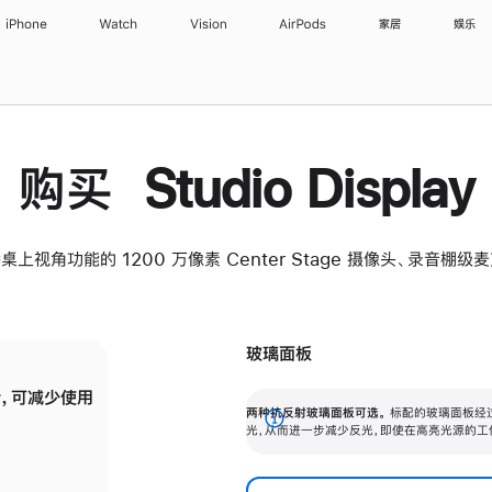
iPhone
Watch
Vision
AirPods
家居
娱乐
购买 Studio Display
桌上视角功能的 1200 万像素 Center Stage 摄像头、录音棚
玻璃面板
，可减少使用
纳米纹理玻璃面板可进一步减少反光，即使在
两种抗反射玻璃面板可选。
标配的玻璃面板经
。
有高亮光源的场所使用，也能保持出色画质。
展
光，从而进一步减少反光，即使在高亮光源的工
开