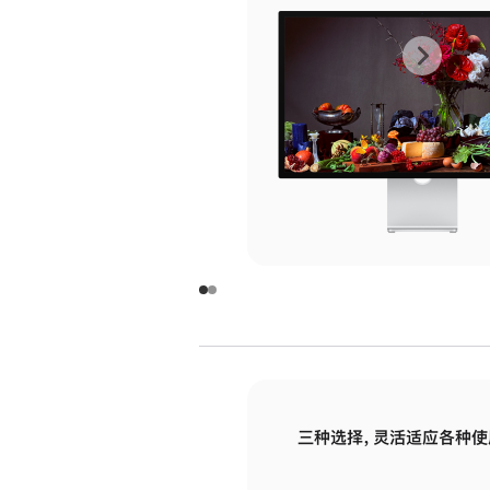
上
下
一
一
张
张
图
图
库
库
图
图
片
片
-
-
玻
玻
璃
璃
三种选择，灵活适应各种使
面
面
板
板