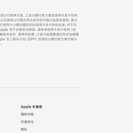
微信分付账单为准。上述分期付款方案由信用卡发卡机构
) 以及微信分付面向符合条件的中国大陆居民提供。部分
家。所有银行信用卡分期均需经你的信用卡发卡机构批准；对于花
ple 将不会被告知原因。请参阅信用卡发卡机构 (包
了解相关条件、费用和收费。订单可能需要满足特定金额要
e 员工购买计划 (EPP) 适用的分期付款方案可能与
。
Apple 价值观
辅助功能
环境责任
隐私