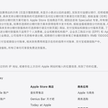
算得出的示例 (仅显示整数数额，未显示小数点以后的金额)，实际支付金额以银行、花呗或
等，具体支持分期付款服务的可选择银行及对应分期付款方案请见付款页面)、蚂蚁金服 (花呗
售店的分期付款方案可能与 Apple Store 在线商店不同，请到店咨询 Specialist 专
分付批准。如果你选择的分期付款方案未获得信用卡发卡机构、蚂蚁金服或微信分付的批准，Ap
具体支持分期付款服务的可选择银行请见付款页面) 网站、支付宝网站和微信分付服务页面，
期付款服务只适用于个人消费者。企业和教育机构客户、企业员工购买计划 (EPP) 和 Appl
企业商店。公司信用卡无资格申请分期。招商银行分期付款单笔订单最高限额为 RMB 150000
支付宝或微信分付账单。相关财务费用将显示在你的信用卡对账单、支付宝或微信账户中。
增值税。所有订单均可享受免费送货服务。
的 IP 地址，或者你在上次访问 Apple 网站时输入的位置信息，找到了你的位置。
ay
Apple Store 商店
商务应用
le 账户
查找零售店
Apple 与商务
e 账户
Genius Bar 天才吧
商务选购
Today at Apple