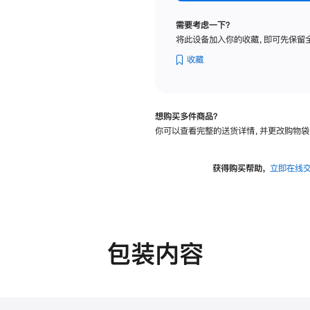
标
准
需要考虑一下？
玻
将此设备加入你的收藏，即可先保留
璃
面
收藏
板
-
可
想购买多件商品？
调
你可以查看完整的送货详情，并更改购物袋
倾
斜
度
获得购买帮助，
立即在线
的
支
架
的
分
包装内容
期
付
款
选
项)