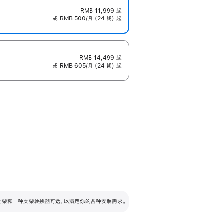
RMB 11,999
起
或 RMB 500/月 (24 期) 起
RMB 14,499
起
或 RMB 605/月 (24 期) 起
配可调倾斜度及高度的支架，额外增加 105
VESA 支架转换器
 有两种支架和一种支架转换器可选，以满足你的各种安装需求。
毫米的高度调节范围。
容的支架 (未随附)