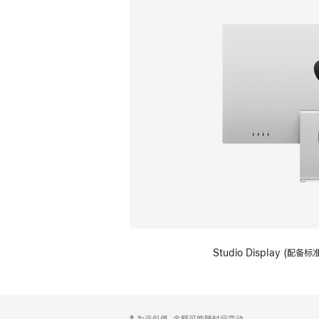
Studio Display (
网
脚