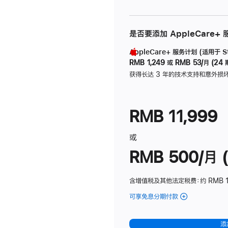
是否要添加 AppleCare+
AppleCare+ 服务计划 (适用于 Stu
RMB 1,249
或
RMB 53/月 (24 
获得长达 3 年的技术支持和意外损
RMB 11,999
或
RMB 500/月 (
含增值税及其他法定税费
：约 RMB 
可享免息分期付款
(Studio
Display
-
添