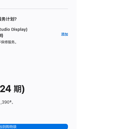
 服务计划？
dio Display)
AppleCare+
添加
期)
服
坏保修服务。
务
计
划
(适
用
于
24 期)
Studio
Display)
1,390
脚
‡。
注
加到购物袋