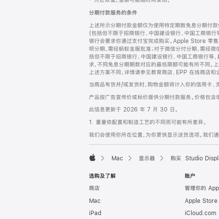
‡ 为近似值。金额可能随时间变动。
注
页
分期付款服务的条件
页
上述所示分期付款金额仅为使用特定期数免息分期付款估
脚
(包括但不限于招商银行、中国建设银行、中国工商银行
银行会要求你通过支付宝完成购买。Apple Store 零
呗分期，需经蚂蚁金服批准；对于微信分付分期，需经微信
括但不限于招商银行、中国建设银行、中国工商银行等，
求，不同免息分期期数对应的最低限额可能有所不同。上述分
上述方案不同，详情请参见教育商店、EPP 在线商店和
当商品有货并/或发货时，购物金额将计入你的信用卡、
产品按广告宣传价或标价提供分期付款服务。价格包含
此信息更新于 2026 年 7 月 30 日。
1. 重量依配置和制造工艺的不同而可能有所差异。
我们会使用你所在位置，为你更快显示送货选项。我们通过你
Mac
显示器
购买 Studio Displ
Apple
选购及了解
账户
商店
管理你的 App
Mac
Apple Stor
iPad
iCloud.com