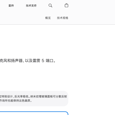
配件
技术支持
概览
技术规格
级麦克风和扬声器，以及雷雳 5 端口。
过特别设计，反光率极低。纳米纹理玻璃面板可分散反射
作场所也能保持出色画质。