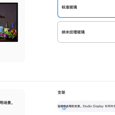
标准玻璃
纳米纹理玻璃
支架
用场景。
标配可调倾斜度的支架，提供 30 度的倾斜度
选
选择你合用的支架。
Studio Display
调节范围。
展