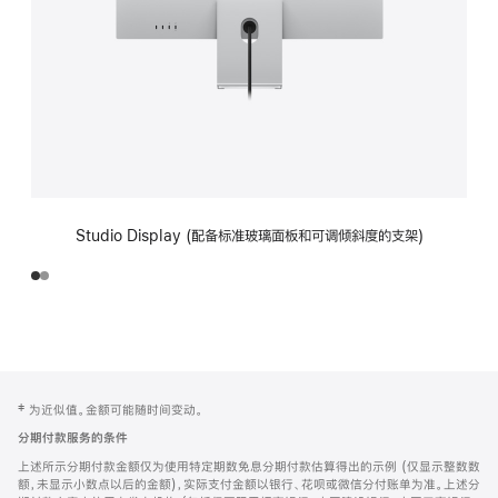
Studio Display (配备标准玻璃面板和可调倾斜度的支架)
网
脚
‡ 为近似值。金额可能随时间变动。
注
页
分期付款服务的条件
页
上述所示分期付款金额仅为使用特定期数免息分期付款估算得出的示例 (仅显示整数数
脚
额，未显示小数点以后的金额)，实际支付金额以银行、花呗或微信分付账单为准。上述分