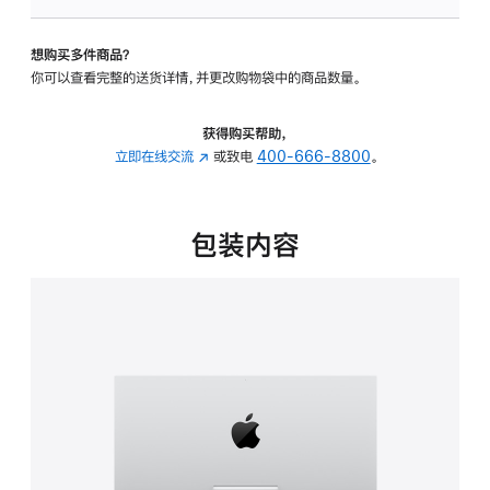
可
调
想购买多件商品？
倾
你可以查看完整的送货详情，并更改购物袋中的商品数量。
斜
度
的
获得购买帮助，
支
立即在线交流
(在
或致电
400-666-8800
。
架
新
的
窗
分
口
包装内容
期
中
付
打
款
开)
选
项)