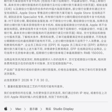
期付款方案由信用卡发卡机构 (包括但不限于招商银行、中国建设银行、中国工商银行
等，具体支持分期付款服务的可选择银行及对应分期付款方案请见付款页面)、蚂蚁金服
(花呗) 以及微信分付面向符合条件的中国大陆居民提供。部分银行会要求你通过支付
宝完成购买。Apple Store 零售店的分期付款方案可能与 Apple Store 在线商店不
同，请到店咨询 Specialist 专家。所有银行信用卡分期均需经你的信用卡发卡机构批
准；对于花呗分期，需经蚂蚁金服批准；对于微信分付分期，需经微信分付批准。如果你选
择的分期付款方案未获得信用卡发卡机构、蚂蚁金服或微信分付的批准，Apple 将不会
被告知原因。请参阅信用卡发卡机构 (包括但不限于招商银行、中国建设银行、中国工商
银行等，具体支持分期付款服务的可选择银行请见付款页面) 网站、支付宝网站和微信
分付服务页面，了解相关条件、费用和收费。订单可能需要满足特定金额要求，不同免息
分期期数对应的最低限额可能有所不同。上述分期付款服务只适用于个人消费者。企业
和教育机构客户、企业员工购买计划 (EPP) 和 Apple 员工购买计划 (EPP) 适用的分
期付款方案可能与上述方案不同，详情请参见教育商店、EPP 在线商店和企业商店。公
司信用卡无资格申请分期。招商银行分期付款单笔订单最高限额为 RMB 150000。
当商品有货并/或发货时，购物金额将计入你的信用卡、支付宝或微信分付账单。相关财
务费用将显示在你的信用卡对账单、支付宝或微信账户中。
产品按广告宣传价或标价提供分期付款服务。价格包含增值税。所有订单均可享受免费
送货服务。
此信息更新于 2026 年 7 月 30 日。
1. 重量依配置和制造工艺的不同而可能有所差异。
我们会使用你所在位置，为你更快显示送货选项。我们通过你的 IP 地址，或者你在上次
访问 Apple 网站时输入的位置信息，找到了你的位置。
Mac
显示器
购买 Studio Display