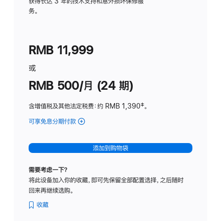
务
获得长达 3 年的技术支持和意外损坏保修服
务。
计
划
(适
RMB 11,999
用
于
或
Studio
RMB 500/月 (24 期)
Display
含增值税及其他法定税费
：约 RMB 1,390
脚
‡。
注
可享免息分期付款
(Studio
Display
-
添加到购物袋
标
准
需要考虑一下？
玻
将此设备加入你的收藏，即可先保留全部配置选择，之后随时
璃
回来再继续选购。
面
板
收藏
-