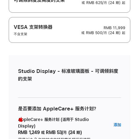
或 RMB 625/月 (24 期) 起
VESA 支架转换器
RMB 11,999
或 RMB 500/月 (24 期) 起
不含支架
Studio Display - 标准玻璃面板 - 可调倾斜度
的支架
是否要添加 AppleCare+ 服务计划？
AppleCare+ 服务计划 (适用于 Studio
AppleC
添加
Display)
服
RMB 1,249
或
RMB 53/月 (24 期)