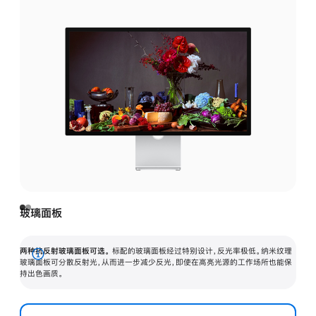
玻璃面板
两种抗反射玻璃面板可选。
标配的玻璃面板经过特别设计，反光率极低。纳米纹理
展
玻璃面板可分散反射光，从而进一步减少反光，即使在高亮光源的工作场所也能保
持出色画质。
开