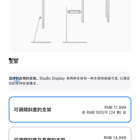
支架
选择你合用的支架。
Studio Display 有两种支架和一种支架转换器可选，以满足
展
你的各种安装需求。
开
RMB 11,999
可调倾斜度的支架
或 RMB 500/月 (24 期) 起
RMB 14,999
可调倾斜度及高‍度的支‍架