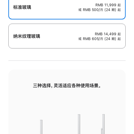
RMB 11,999
起
标准玻璃
或 RMB 500/月 (24 期) 起
RMB 14,499
起
纳米纹理玻璃
或 RMB 605/月 (24 期) 起
三种选择，灵活适应各种使用场景。
标