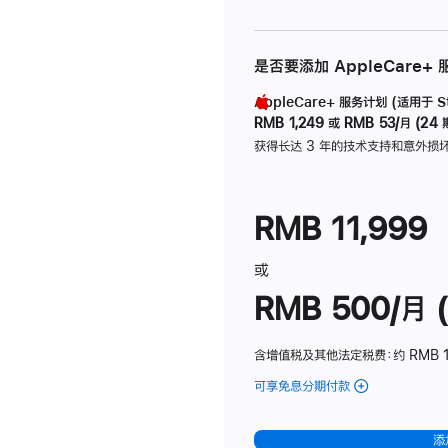
是否要添加 AppleCare+
AppleCare+ 服务计划 (适用于 Stu
RMB 1,249
或
RMB 53/月 (24 
获得长达 3 年的技术支持和意外损
RMB 11,999
或
RMB 500/月 (
含增值税及其他法定税费
：约 RMB 
可享免息分期付款
(Studio
Display
-
添