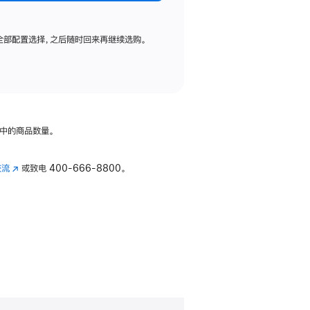
全部配置选择，之后随时回来再继续选购。
中的商品数量。
交流
(在
或致电
400-666-8800。
新
窗
口
中
打
开)