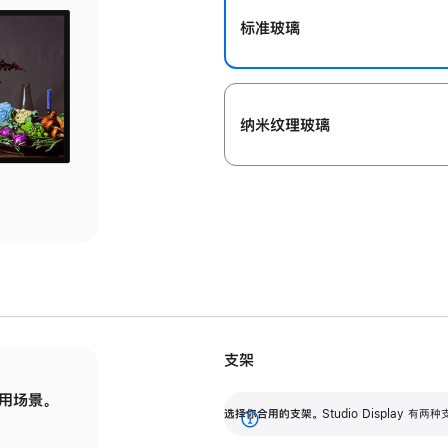
标准玻璃
纳米纹理玻璃
支架
用场景。
标配可调倾斜度的支架，提供 30 度的倾斜度
选
选择你合用的支架。
Studio Display
调节范围。
展