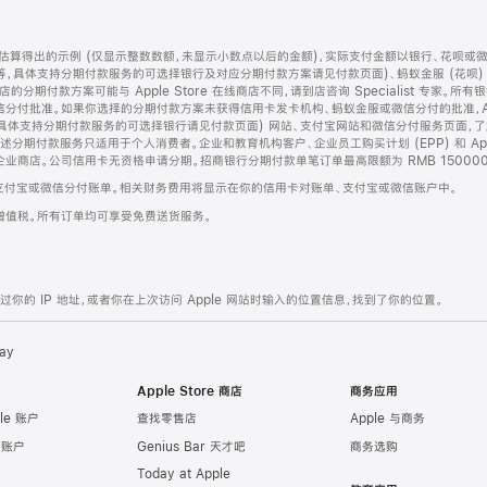
算得出的示例 (仅显示整数数额，未显示小数点以后的金额)，实际支付金额以银行、花呗或
等，具体支持分期付款服务的可选择银行及对应分期付款方案请见付款页面)、蚂蚁金服 (花呗
售店的分期付款方案可能与 Apple Store 在线商店不同，请到店咨询 Specialist 专
分付批准。如果你选择的分期付款方案未获得信用卡发卡机构、蚂蚁金服或微信分付的批准，Ap
具体支持分期付款服务的可选择银行请见付款页面) 网站、支付宝网站和微信分付服务页面，
期付款服务只适用于个人消费者。企业和教育机构客户、企业员工购买计划 (EPP) 和 Appl
企业商店。公司信用卡无资格申请分期。招商银行分期付款单笔订单最高限额为 RMB 150000
支付宝或微信分付账单。相关财务费用将显示在你的信用卡对账单、支付宝或微信账户中。
增值税。所有订单均可享受免费送货服务。
的 IP 地址，或者你在上次访问 Apple 网站时输入的位置信息，找到了你的位置。
ay
Apple Store 商店
商务应用
le 账户
查找零售店
Apple 与商务
e 账户
Genius Bar 天才吧
商务选购
Today at Apple