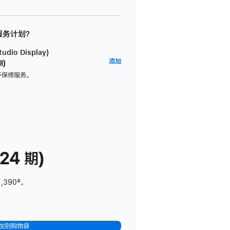
 服务计划？
dio Display)
AppleCare+
添加
期)
服
坏保修服务。
务
计
划
(适
用
于
24 期)
Studio
Display)
1,390
脚
‡。
注
加到购物袋