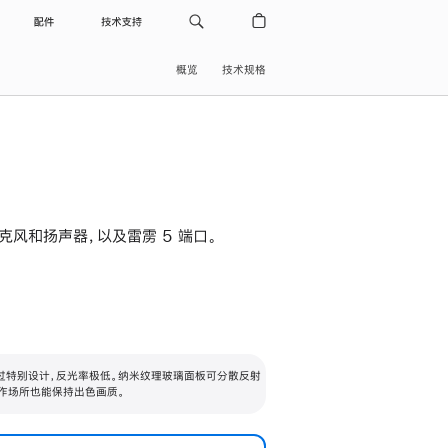
配件
技术支持
概览
技术规格
级麦克风和扬声器，以及雷雳 5 端口。
过特别设计，反光率极低。纳米纹理玻璃面板可分散反射
作场所也能保持出色画质。