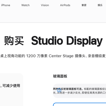
iPhone
Watch
Vision
AirPods
家居
娱乐
购买 Studio Display
桌上视角功能的 1200 万像素 Center Stage 摄像头、录音棚
玻璃面板
，可减少使用
纳米纹理玻璃面板可进一步减少反光，即使在
两种抗反射玻璃面板可选。
标配的玻璃面板经
。
有高亮光源的场所使用，也能保持出色画质。
展
光，从而进一步减少反光，即使在高亮光源的工
开