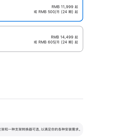
RMB 11,999
起
或 RMB 500/月 (24 期) 起
RMB 14,499
起
或 RMB 605/月 (24 期) 起
配可调倾斜度及高度的支架，额外增加 105
VESA 支架转换器
 有两种支架和一种支架转换器可选，以满足你的各种安装需求。
毫米的高度调节范围。
容的支架 (未随附)