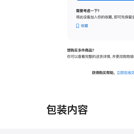
标
准
需要考虑一下？
玻
将此设备加入你的收藏，即可先保留
璃
面
收藏
板
-
可
想购买多件商品？
调
你可以查看完整的送货详情，并更改购物袋
倾
斜
度
获得购买帮助，
立即在线
的
支
架
的
分
包装内容
期
付
款
选
项)