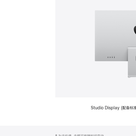
Studio Display (
网
脚