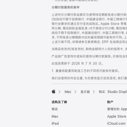
‡ 为近似值。金额可能随时间变动。
注
页
分期付款服务的条件
页
上述所示分期付款金额仅为使用特定期数免息分期付款估
脚
(包括但不限于招商银行、中国建设银行、中国工商银行
银行会要求你通过支付宝完成购买。Apple Store 零
呗分期，需经蚂蚁金服批准；对于微信分付分期，需经微信
括但不限于招商银行、中国建设银行、中国工商银行等，
求，不同免息分期期数对应的最低限额可能有所不同。上述分
上述方案不同，详情请参见教育商店、EPP 在线商店和
当商品有货并/或发货时，购物金额将计入你的信用卡、
产品按广告宣传价或标价提供分期付款服务。价格包含
此信息更新于 2026 年 7 月 30 日。
1. 重量依配置和制造工艺的不同而可能有所差异。
我们会使用你所在位置，为你更快显示送货选项。我们通过你
Mac
显示器
购买 Studio Displ
Apple
选购及了解
账户
商店
管理你的 App
Mac
Apple Stor
iPad
iCloud.com