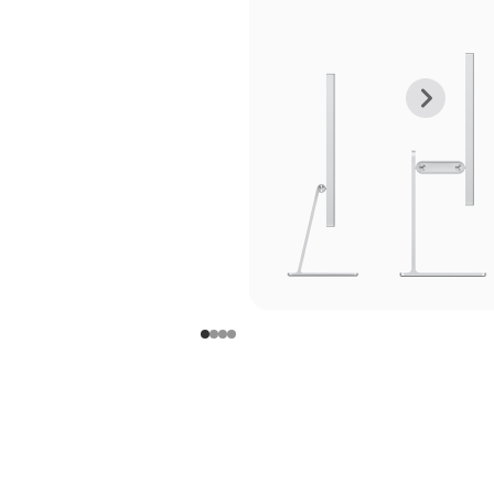
上
下
一
一
张
张
图
图
库
库
图
图
片
片
-
-
支
支
架
架