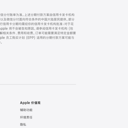
微信分付账单为准。上述分期付款方案由信用卡发卡机构
) 以及微信分付面向符合条件的中国大陆居民提供。部分
家。所有银行信用卡分期均需经你的信用卡发卡机构批准；对于花
ple 将不会被告知原因。请参阅信用卡发卡机构 (包
了解相关条件、费用和收费。订单可能需要满足特定金额要
e 员工购买计划 (EPP) 适用的分期付款方案可能与
。
Apple 价值观
辅助功能
环境责任
隐私