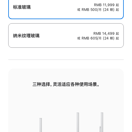
RMB 11,999
起
标准玻璃
或 RMB 500/月 (24 期) 起
RMB 14,499
起
纳米纹理玻璃
或 RMB 605/月 (24 期) 起
三种选择，灵活适应各种使用场景。
标