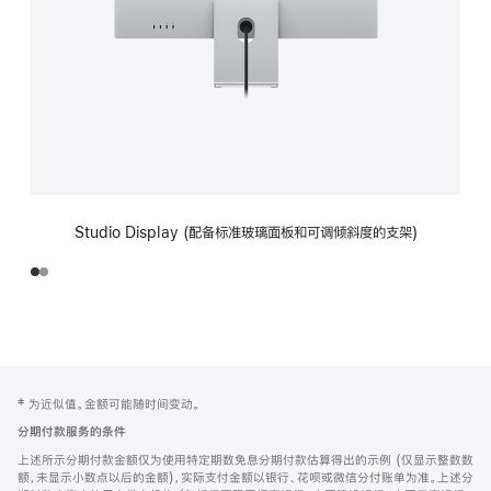
Studio Display (配备标准玻璃面板和可调倾斜度的支架)
网
脚
‡ 为近似值。金额可能随时间变动。
注
页
分期付款服务的条件
页
上述所示分期付款金额仅为使用特定期数免息分期付款估算得出的示例 (仅显示整数数
脚
额，未显示小数点以后的金额)，实际支付金额以银行、花呗或微信分付账单为准。上述分