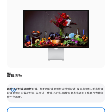
玻璃面板
两种抗反射玻璃面板可选。
标配的玻璃面板经过特别设计，反光率极低。纳米纹理
展
玻璃面板可分散反射光，从而进一步减少反光，即使在高亮光源的工作场所也能保
持出色画质。
开