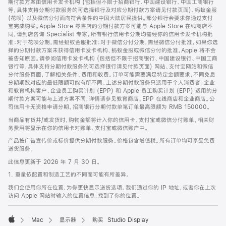
期付款方案由信用卡发卡机构 (包括但不限于招商银行、中国建设银行、中国工商银行
等，具体支持分期付款服务的可选择银行及对应分期付款方案请见付款页面)、蚂蚁金服
(花呗) 以及微信分付面向符合条件的中国大陆居民提供。部分银行会要求你通过支付
宝完成购买。Apple Store 零售店的分期付款方案可能与 Apple Store 在线商店不
同，请到店咨询 Specialist 专家。所有银行信用卡分期均需经你的信用卡发卡机构批
准；对于花呗分期，需经蚂蚁金服批准；对于微信分付分期，需经微信分付批准。如果你选
择的分期付款方案未获得信用卡发卡机构、蚂蚁金服或微信分付的批准，Apple 将不会
被告知原因。请参阅信用卡发卡机构 (包括但不限于招商银行、中国建设银行、中国工商
银行等，具体支持分期付款服务的可选择银行请见付款页面) 网站、支付宝网站和微信
分付服务页面，了解相关条件、费用和收费。订单可能需要满足特定金额要求，不同免息
分期期数对应的最低限额可能有所不同。上述分期付款服务只适用于个人消费者。企业
和教育机构客户、企业员工购买计划 (EPP) 和 Apple 员工购买计划 (EPP) 适用的分
期付款方案可能与上述方案不同，详情请参见教育商店、EPP 在线商店和企业商店。公
司信用卡无资格申请分期。招商银行分期付款单笔订单最高限额为 RMB 150000。
当商品有货并/或发货时，购物金额将计入你的信用卡、支付宝或微信分付账单。相关财
务费用将显示在你的信用卡对账单、支付宝或微信账户中。
产品按广告宣传价或标价提供分期付款服务。价格包含增值税。所有订单均可享受免费
送货服务。
此信息更新于 2026 年 7 月 30 日。
1. 重量依配置和制造工艺的不同而可能有所差异。
我们会使用你所在位置，为你更快显示送货选项。我们通过你的 IP 地址，或者你在上次
访问 Apple 网站时输入的位置信息，找到了你的位置。
Mac
显示器
购买 Studio Display