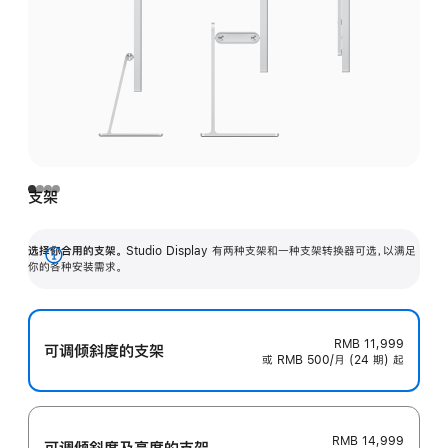
支架
选择你合用的支架。
Studio Display 有两种支架和一种支架转换器可选，以满足
展
你的各种安装需求。
开
RMB 11,999
可调倾斜度的支架
或 RMB 500/月 (24 期) 起
RMB 14,999
可调倾斜度及高‍度的支‍架