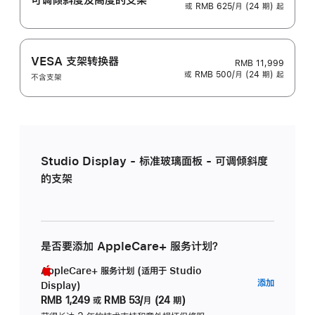
或 RMB 625/月 (24 期) 起
VESA 支架转换器
RMB 11,999
或 RMB 500/月 (24 期) 起
不含支架
Studio Display - 标准玻璃面板 - 可调倾斜度
的支架
是否要添加 AppleCare+ 服务计划？
AppleCare+ 服务计划 (适用于 Studio
AppleC
添加
Display)
服
RMB 1,249
或
RMB 53/月 (24 期)