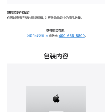
可
调
想购买多件商品？
倾
你可以查看完整的送货详情，并更改购物袋中的商品数量。
斜
度
的
获得购买帮助，
支
立即在线交流
(在
或致电
400-666-8800
。
架
新
的
窗
分
口
包装内容
期
中
付
打
款
开)
选
项)