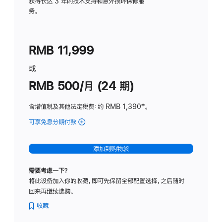
务
获得长达 3 年的技术支持和意外损坏保修服
务。
计
划
(适
RMB 11,999
用
于
或
Studio
RMB 500/月 (24 期)
Display
含增值税及其他法定税费
：约 RMB 1,390
脚
‡。
注
可享免息分期付款
(Studio
Display
-
添加到购物袋
标
准
需要考虑一下？
玻
将此设备加入你的收藏，即可先保留全部配置选择，之后随时
璃
回来再继续选购。
面
板
收藏
-