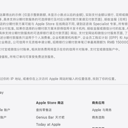
算得出的示例 (仅显示整数数额，未显示小数点以后的金额)，实际支付金额以银行、花呗或
等，具体支持分期付款服务的可选择银行及对应分期付款方案请见付款页面)、蚂蚁金服 (花呗
售店的分期付款方案可能与 Apple Store 在线商店不同，请到店咨询 Specialist 专
分付批准。如果你选择的分期付款方案未获得信用卡发卡机构、蚂蚁金服或微信分付的批准，Ap
具体支持分期付款服务的可选择银行请见付款页面) 网站、支付宝网站和微信分付服务页面，
期付款服务只适用于个人消费者。企业和教育机构客户、企业员工购买计划 (EPP) 和 Appl
企业商店。公司信用卡无资格申请分期。招商银行分期付款单笔订单最高限额为 RMB 150000
支付宝或微信分付账单。相关财务费用将显示在你的信用卡对账单、支付宝或微信账户中。
增值税。所有订单均可享受免费送货服务。
的 IP 地址，或者你在上次访问 Apple 网站时输入的位置信息，找到了你的位置。
ay
Apple Store 商店
商务应用
le 账户
查找零售店
Apple 与商务
e 账户
Genius Bar 天才吧
商务选购
Today at Apple