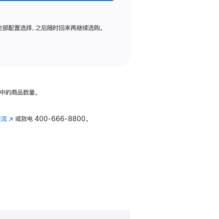
全部配置选择，之后随时回来再继续选购。
中的商品数量。
交流
(在
或致电
400-666-8800。
新
窗
口
中
打
开)