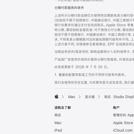
‡ 为近似值。金额可能随时间变动。
注
页
分期付款服务的条件
页
上述所示分期付款金额仅为使用特定期数免息分期付款估
脚
(包括但不限于招商银行、中国建设银行、中国工商银行
银行会要求你通过支付宝完成购买。Apple Store 零
呗分期，需经蚂蚁金服批准；对于微信分付分期，需经微信
括但不限于招商银行、中国建设银行、中国工商银行等，
求，不同免息分期期数对应的最低限额可能有所不同。上述分
上述方案不同，详情请参见教育商店、EPP 在线商店和
当商品有货并/或发货时，购物金额将计入你的信用卡、
产品按广告宣传价或标价提供分期付款服务。价格包含
此信息更新于 2026 年 7 月 30 日。
1. 重量依配置和制造工艺的不同而可能有所差异。
我们会使用你所在位置，为你更快显示送货选项。我们通过你
Mac
显示器
购买 Studio Displ
Apple
选购及了解
账户
商店
管理你的 App
Mac
Apple Stor
iPad
iCloud.com