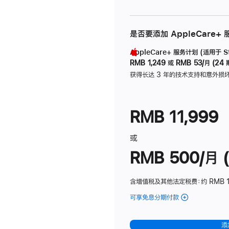
是否要添加 AppleCare+
AppleCare+ 服务计划 (适用于 Stu
RMB 1,249
或
RMB 53/月 (24 
获得长达 3 年的技术支持和意外损
RMB 11,999
或
RMB 500/月 (
含增值税及其他法定税费
：约 RMB 
可享免息分期付款
(Studio
Display
-
添