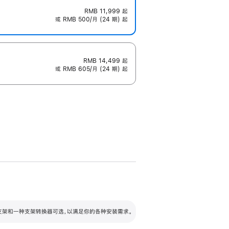
RMB 11,999
起
或 RMB 500/月 (24 期) 起
RMB 14,499
起
或 RMB 605/月 (24 期) 起
配可调倾斜度及高度的支架，额外增加 105
VESA 支架转换器
 有两种支架和一种支架转换器可选，以满足你的各种安装需求。
毫米的高度调节范围。
容的支架 (未随附)