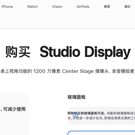
iPhone
Watch
Vision
AirPods
家居
娱乐
购买 Studio Display
桌上视角功能的 1200 万像素 Center Stage 摄像头、录音棚
玻璃面板
，可减少使用
纳米纹理玻璃面板可进一步减少反光，即使在
两种抗反射玻璃面板可选。
标配的玻璃面板经
。
有高亮光源的场所使用，也能保持出色画质。
展
光，从而进一步减少反光，即使在高亮光源的工
开