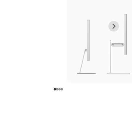
上
下
一
一
张
张
图
图
库
库
图
图
片
片
-
-
支
支
架
架