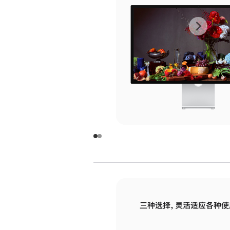
上
下
一
一
张
张
图
图
库
库
图
图
片
片
-
-
玻
玻
璃
璃
三种选择，灵活适应各种使
面
面
板
板