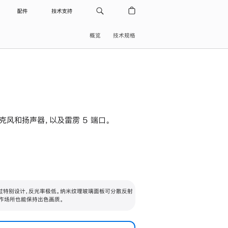
配件
技术支持
概览
技术规格
级麦克风和扬声器，以及雷雳 5 端口。
过特别设计，反光率极低。纳米纹理玻璃面板可分散反射
作场所也能保持出色画质。