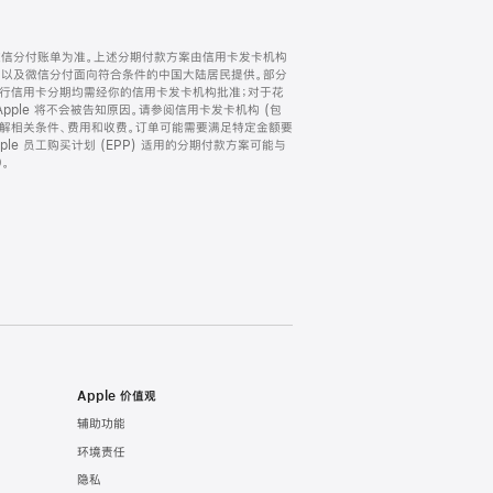
微信分付账单为准。上述分期付款方案由信用卡发卡机构
) 以及微信分付面向符合条件的中国大陆居民提供。部分
家。所有银行信用卡分期均需经你的信用卡发卡机构批准；对于花
ple 将不会被告知原因。请参阅信用卡发卡机构 (包
了解相关条件、费用和收费。订单可能需要满足特定金额要
e 员工购买计划 (EPP) 适用的分期付款方案可能与
。
Apple 价值观
辅助功能
环境责任
隐私