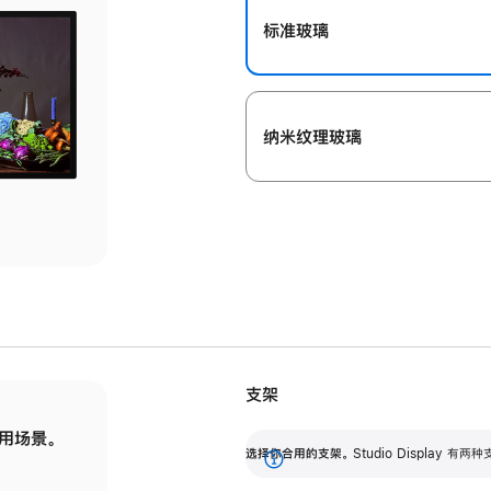
标准玻璃
纳米纹理玻璃
支架
用场景。
标配可调倾斜度的支架，提供 30 度的倾斜度
选
选择你合用的支架。
Studio Display
调节范围。
展