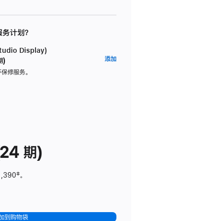
 服务计划？
dio Display)
AppleCare+
添加
期)
服
坏保修服务。
务
计
划
(适
用
于
24 期)
Studio
Display)
1,390
脚
‡。
注
加到购物袋