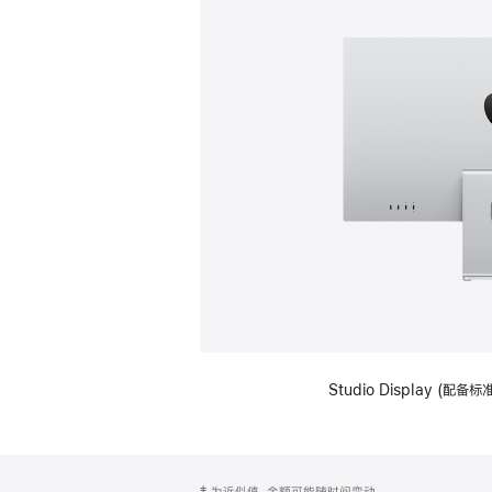
Studio Display (
网
脚