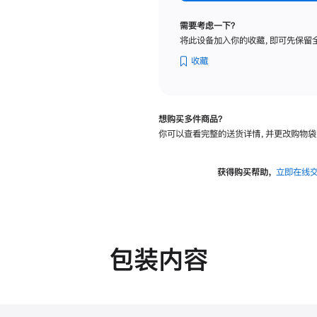
标
准
需要考虑一下？
玻
将此设备加入你的收藏，即可先保留
璃
面
收藏
板
-
可
想购买多件商品？
调
你可以查看完整的送货详情，并更改购物袋
倾
斜
度
获得购买帮助，
立即在线
的
支
架
的
分
包装内容
期
付
款
选
项)