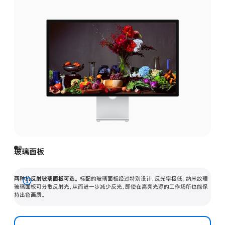
玻璃面板
两种抗反射玻璃面板可选。
标配的玻璃面板经过特别设计，反光率极低。纳米纹理
展
玻璃面板可分散反射光，从而进一步减少反光，即使在高亮光源的工作场所也能保
持出色画质。
开