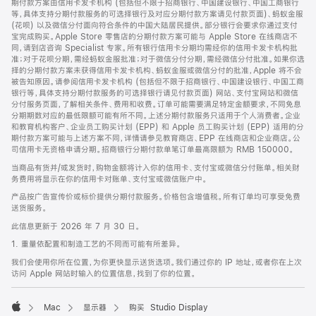
期付款方案由信用卡发卡机构 (包括但不限于招商银行、中国建设银行、中国工商银行
等，具体支持分期付款服务的可选择银行及对应分期付款方案请见付款页面)、蚂蚁金服
(花呗) 以及微信分付面向符合条件的中国大陆居民提供。部分银行会要求你通过支付
宝完成购买。Apple Store 零售店的分期付款方案可能与 Apple Store 在线商店不
同，请到店咨询 Specialist 专家。所有银行信用卡分期均需经你的信用卡发卡机构批
准；对于花呗分期，需经蚂蚁金服批准；对于微信分付分期，需经微信分付批准。如果你选
择的分期付款方案未获得信用卡发卡机构、蚂蚁金服或微信分付的批准，Apple 将不会
被告知原因。请参阅信用卡发卡机构 (包括但不限于招商银行、中国建设银行、中国工商
银行等，具体支持分期付款服务的可选择银行请见付款页面) 网站、支付宝网站和微信
分付服务页面，了解相关条件、费用和收费。订单可能需要满足特定金额要求，不同免息
分期期数对应的最低限额可能有所不同。上述分期付款服务只适用于个人消费者。企业
和教育机构客户、企业员工购买计划 (EPP) 和 Apple 员工购买计划 (EPP) 适用的分
期付款方案可能与上述方案不同，详情请参见教育商店、EPP 在线商店和企业商店。公
司信用卡无资格申请分期。招商银行分期付款单笔订单最高限额为 RMB 150000。
当商品有货并/或发货时，购物金额将计入你的信用卡、支付宝或微信分付账单。相关财
务费用将显示在你的信用卡对账单、支付宝或微信账户中。
产品按广告宣传价或标价提供分期付款服务。价格包含增值税。所有订单均可享受免费
送货服务。
此信息更新于 2026 年 7 月 30 日。
1. 重量依配置和制造工艺的不同而可能有所差异。
我们会使用你所在位置，为你更快显示送货选项。我们通过你的 IP 地址，或者你在上次
访问 Apple 网站时输入的位置信息，找到了你的位置。
Mac
显示器
购买 Studio Display