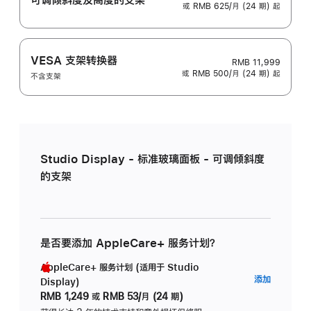
或 RMB 625/月 (24 期) 起
VESA 支架转换器
RMB 11,999
或 RMB 500/月 (24 期) 起
不含支架
Studio Display - 标准玻璃面板 - 可调倾斜度
的支架
是否要添加 AppleCare+ 服务计划？
AppleCare+ 服务计划 (适用于 Studio
AppleC
添加
Display)
服
RMB 1,249
或
RMB 53/月 (24 期)