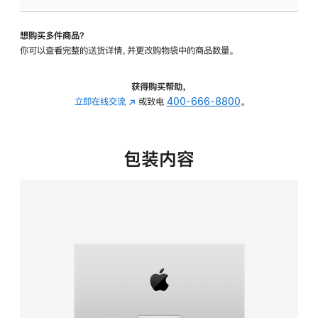
可
调
想购买多件商品？
倾
你可以查看完整的送货详情，并更改购物袋中的商品数量。
斜
度
的
获得购买帮助，
支
立即在线交流
(在
或致电
400-666-8800
。
架
新
的
窗
分
口
包装内容
期
中
付
打
款
开)
选
项)