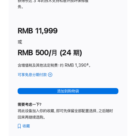
务
获得长达 3 年的技术支持和意外损坏保修服
务。
计
划
(适
RMB 11,999
用
于
或
Studio
RMB 500/月 (24 期)
Display
含增值税及其他法定税费
：约 RMB 1,390
脚
‡。
注
可享免息分期付款
(Studio
Display
-
添加到购物袋
标
准
需要考虑一下？
玻
将此设备加入你的收藏，即可先保留全部配置选择，之后随时
璃
回来再继续选购。
面
板
收藏
-