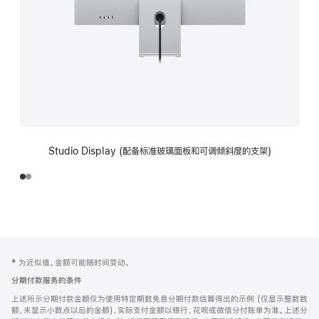
Studio Display (配备标准玻璃面板和可调倾斜度的支架)
网
脚
‡ 为近似值。金额可能随时间变动。
注
页
分期付款服务的条件
页
上述所示分期付款金额仅为使用特定期数免息分期付款估算得出的示例 (仅显示整数数
脚
额，未显示小数点以后的金额)，实际支付金额以银行、花呗或微信分付账单为准。上述分