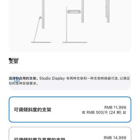
支架
选择你合用的支架。
Studio Display 有两种支架和一种支架转换器可选，以满足
展
你的各种安装需求。
开
RMB 11,999
可调倾斜度的支架
或 RMB 500/月 (24 期) 起
RMB 14,999
可调倾斜度及高‍度的支‍架