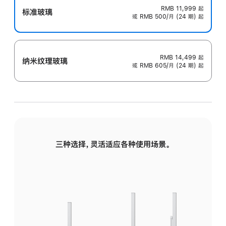
RMB 11,999
起
标准玻璃
或 RMB 500/月 (24 期) 起
RMB 14,499
起
纳米纹理玻璃
或 RMB 605/月 (24 期) 起
三种选择，灵活适应各种使用场景。
标